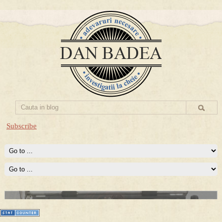
Subscribe
Prima mea carte publicata (Nemira)
Averea Presedintelui: prima lucrare despre controversatele
conturi secrete ale Securitatii.