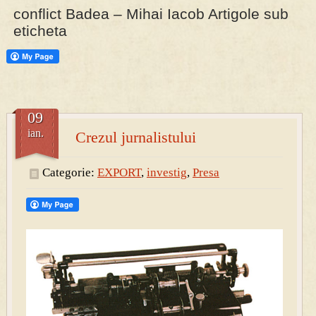
conflict Badea – Mihai Iacob Artigole sub
eticheta
PRESA
Permise pentru vânătoarea de porci în costume, cu gulere albe
09
ian.
Crezul jurnalistului
Categorie:
EXPORT
,
investig
,
Presa