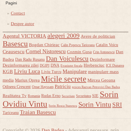
Pagini
Contact
Despre autor
alegeri 2009
Agentul VICTORIA
Avere de politician
Basescu
Bogdan Chirieac
Catalin Voicu
Calin Popescu Tariceanu
Cornel Nistorescu
Ceausescu
Cozmin Gusa
Dan
Crin Antonescu
Dan Voiculescu
Badea
Dezinformare
Dan Radu Rusanu
Dezinformarea zilei
Hrebenciuc
DNA
DGIPI
ICE Dunarea
Evaziune fiscala
Liviu Luca
Manipulare
KGB
manipulare mass
Liviu Turcu
Micile secrete
media
Marius Oprea
Mircea Geoana
Patriciu
Odiseea Crescent
Omar Hayssam
proces Razvan Petrovici Dan Badea
Sorin
Realitatea Tv
Rudas Erno
SIE
Romania
Securitatea
Securitate
Ovidiu Vintu
Sorin Vintu
SRI
Sorin Rosca Stanescu
Traian Basescu
Tariceanu
Copyright © 2026
Dan Badea
- Adevaruri necesare, prin