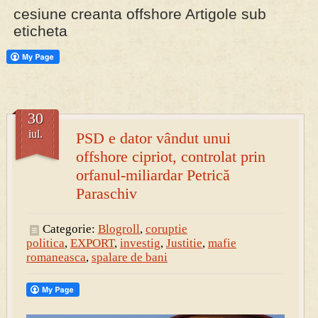
cesiune creanta offshore Artigole sub
eticheta
PRESA
Permise pentru vânătoarea de porci în costume, cu gulere albe
30
iul.
PSD e dator vândut unui
offshore cipriot, controlat prin
orfanul-miliardar Petrică
Paraschiv
Categorie:
Blogroll
,
coruptie
politica
,
EXPORT
,
investig
,
Justitie
,
mafie
romaneasca
,
spalare de bani