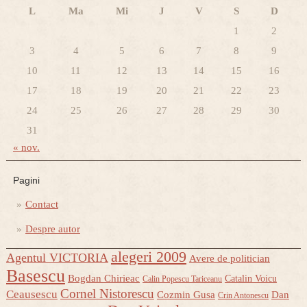
L
Ma
Mi
J
V
S
D
1
2
3
4
5
6
7
8
9
10
11
12
13
14
15
16
17
18
19
20
21
22
23
24
25
26
27
28
29
30
31
« nov.
Pagini
Contact
Despre autor
alegeri 2009
Agentul VICTORIA
Avere de politician
Basescu
Bogdan Chirieac
Catalin Voicu
Calin Popescu Tariceanu
Cornel Nistorescu
Ceausescu
Cozmin Gusa
Dan
Crin Antonescu