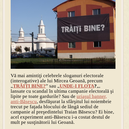
Vă mai amintiţi celebrele sloganuri electorale
(interogative) ale lui Mircea Geoană, precum
„
TRĂIŢI BINE?
” sau „
UNDE-I FLOTA
?
„,
lansate cu scandal în ultima campanie electorală şi
lipite pe toate gardurile? Sau de
uriaşul banner,
anti-Băsescu
, desfăşurat la sfârşitul lui noiembrie
trecut pe faţada blocului de lângă sediul de
campanie al preşedintelui Traian Băsescu? Ei bine,
acel experiment anti-Băsescu i-a costat destul de
mult pe susţinătorii lui Geoană.