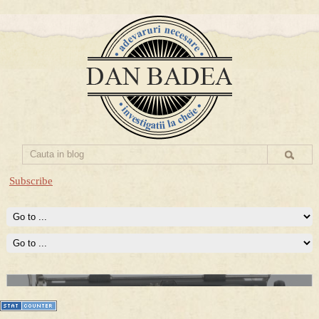
Subscribe
Prima mea carte publicata (Nemira)
Averea Presedintelui: prima lucrare despre controversatele
conturi secrete ale Securitatii.