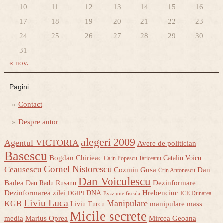
10
11
12
13
14
15
16
17
18
19
20
21
22
23
24
25
26
27
28
29
30
31
« nov.
Pagini
Contact
Despre autor
alegeri 2009
Agentul VICTORIA
Avere de politician
Basescu
Bogdan Chirieac
Catalin Voicu
Calin Popescu Tariceanu
Cornel Nistorescu
Ceausescu
Cozmin Gusa
Dan
Crin Antonescu
Dan Voiculescu
Badea
Dezinformare
Dan Radu Rusanu
Dezinformarea zilei
Hrebenciuc
DNA
DGIPI
ICE Dunarea
Evaziune fiscala
Liviu Luca
Manipulare
KGB
manipulare mass
Liviu Turcu
Micile secrete
media
Marius Oprea
Mircea Geoana