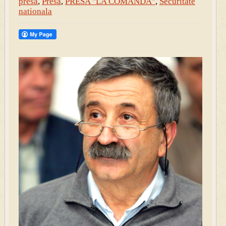
presa
,
Presa
,
PRESA "LA COMANDĂ"
,
Securitate
nationala