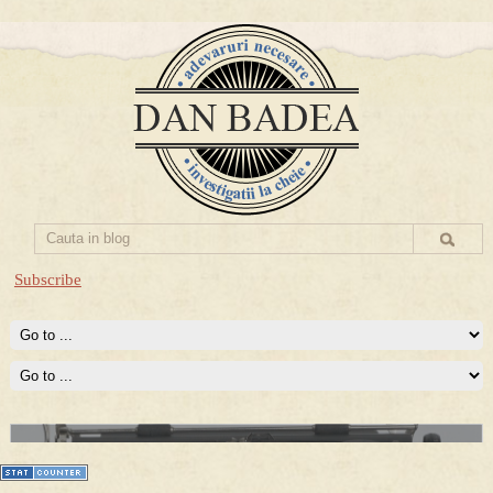
Subscribe
Prima mea carte publicata (Nemira)
Averea Presedintelui: prima lucrare despre controversatele
conturi secrete ale Securitatii.