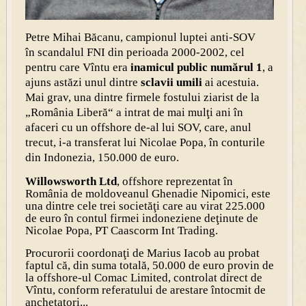
Petre Mihai Băcanu, campionul luptei anti-SOV
în scandalul FNI din perioada 2000-2002, cel
pentru care Vîntu era
inamicul public numărul 1
, a
ajuns astăzi unul dintre
sclavii umili
ai acestuia.
Mai grav, una dintre firmele fostului ziarist de la
„România Liberă“ a intrat de mai mulţi ani în
afaceri cu un offshore de-al lui SOV, care, anul
trecut, i-a transferat lui Nicolae Popa, în conturile
din Indonezia, 150.000 de euro.
Willowsworth Ltd
, offshore reprezentat în
România de moldoveanul Ghenadie Nipomici, este
una dintre cele trei societăţi care au virat 225.000
de euro în contul firmei indoneziene deţinute de
Nicolae Popa, PT Caascorm Int Trading.
Procurorii coordonaţi de Marius Iacob au probat
faptul că, din suma totală, 50.000 de euro provin de
la offshore-ul Comac Limited, controlat direct de
Vîntu, conform referatului de arestare întocmit de
anchetatori...