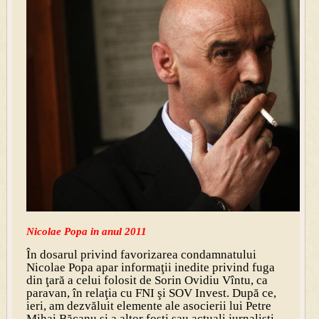
Nicolae Popa in anul 2011
În dosarul privind favorizarea condamnatului
Nicolae Popa apar informaţii inedite privind fuga
din ţară a celui folosit de Sorin Ovidiu Vîntu, ca
paravan, în relaţia cu FNI şi SOV Invest. După ce,
ieri, am dezvăluit elemente ale asocierii lui Petre
Mihai Băcanu şi a altor foşti sau actuali jurnalişti