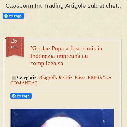
Caascorm Int Trading Artigole sub eticheta
PRESA
Permise pentru vânătoarea de porci în costume, cu gulere albe
25
oct.
Nicolae Popa a fost trimis în
Indonezia împreună cu
complicea sa
Categorie:
Blogroll
,
Justitie
,
Presa
,
PRESA "LA
COMANDĂ"