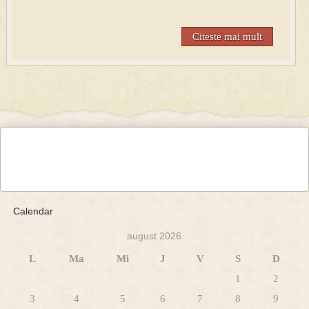
Citeste mai mult
Calendar
august 2026
L
Ma
Mi
J
V
S
D
1
2
3
4
5
6
7
8
9