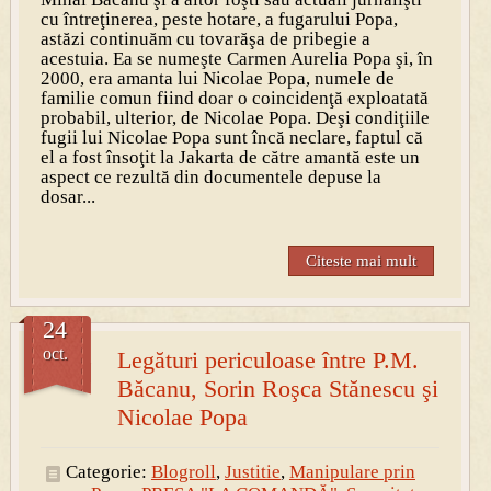
cu întreţinerea, peste hotare, a fugarului Popa,
astăzi continuăm cu tovarăşa de pribegie a
acestuia. Ea se numeşte Carmen Aurelia Popa şi, în
2000, era amanta lui Nicolae Popa, numele de
familie comun fiind doar o coincidenţă exploatată
probabil, ulterior, de Nicolae Popa. Deşi condiţiile
fugii lui Nicolae Popa sunt încă neclare, faptul că
el a fost însoţit la Jakarta de către amantă este un
aspect ce rezultă din documentele depuse la
dosar...
Citeste mai mult
24
oct.
Legături periculoase între P.M.
Băcanu, Sorin Roşca Stănescu şi
Nicolae Popa
Categorie:
Blogroll
,
Justitie
,
Manipulare prin