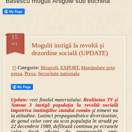
Basescu moguli Artigole sub eticheta
PRESA
Permise pentru vânătoarea de porci în costume, cu gulere albe
15
oct.
Mogulii instigă la revoltă şi
dezordine socială (UPDATE)
Categorie:
Blogroll
,
EXPORT
,
Manipulare prin
presa
,
Presa
,
Securitate nationala
Update:
vezi finalul materialului.
Realitatea TV şi
Antena 3 instigă populaţia la revoltă socială
împotriva instituţiilor statului român
şi nimeni nu
ia atitudine. Lozinci propagandistice diversioniste,
de genul celor care au scos populaţia în stradă pe
22 decembrie 1989, defilează continuu pe ecranele
celor două oficine de propagandă anti-