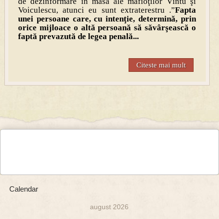
de dezinformare în masă ale mafioţilor Vîntu şi
Voiculescu, atunci eu sunt extraterestru .”
Fapta
unei persoane care, cu intenţie, determină, prin
orice mijloace o altă persoană să săvârşească o
faptă prevazută de legea penală...
Citeste mai mult
Calendar
august 2026