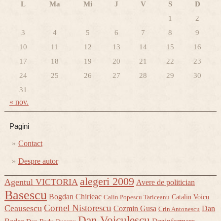
L
Ma
Mi
J
V
S
D
1
2
3
4
5
6
7
8
9
10
11
12
13
14
15
16
17
18
19
20
21
22
23
24
25
26
27
28
29
30
31
« nov.
Pagini
Contact
Despre autor
alegeri 2009
Agentul VICTORIA
Avere de politician
Basescu
Bogdan Chirieac
Catalin Voicu
Calin Popescu Tariceanu
Cornel Nistorescu
Ceausescu
Cozmin Gusa
Dan
Crin Antonescu
Dan Voiculescu