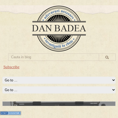
Subscribe
Prima mea carte publicata (Nemira)
Averea Presedintelui: prima lucrare despre controversatele
conturi secrete ale Securitatii.