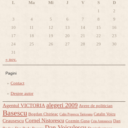
L
Ma
Mi
J
V
S
D
1
2
3
4
5
6
7
8
9
10
11
12
13
14
15
16
17
18
19
20
21
22
23
24
25
26
27
28
29
30
31
« nov.
Pagini
Contact
Despre autor
alegeri 2009
Agentul VICTORIA
Avere de politician
Basescu
Bogdan Chirieac
Catalin Voicu
Calin Popescu Tariceanu
Cornel Nistorescu
Ceausescu
Cozmin Gusa
Dan
Crin Antonescu
Dan Voiculescu