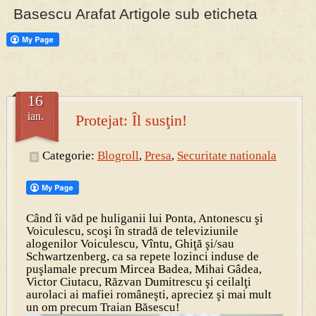
Basescu Arafat Artigole sub eticheta
PRESA
Permise pentru vânătoarea de porci în costume, cu gulere albe
16
ian.
Protejat: Îl susţin!
Categorie:
Blogroll
,
Presa
,
Securitate nationala
Când îi văd pe huliganii lui Ponta, Antonescu şi
Voiculescu, scoşi în stradă de televiziunile
alogenilor Voiculescu, Vîntu, Ghiţă şi/sau
Schwartzenberg, ca sa repete lozinci induse de
puşlamale precum Mircea Badea, Mihai Gâdea,
Victor Ciutacu, Răzvan Dumitrescu şi ceilalţi
aurolaci ai mafiei româneşti, apreciez şi mai mult
un om precum Traian Băsescu!