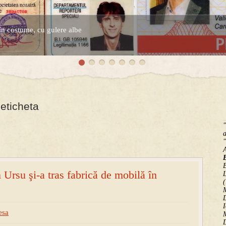
în costume, cu gulere albe
espre controversatele conturi secrete ale Securitatii.
eticheta
"
a
"
B
Ursu şi-a tras fabrică de mobilă în
(
M
D
I
esa
M
D