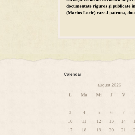
documentate riguros şi publicate înt
(Marius Locic) care-l patrona, două
Calendar
august 2026
L
Ma
Mi
J
V
3
4
5
6
7
10
11
12
13
14
17
18
19
20
21