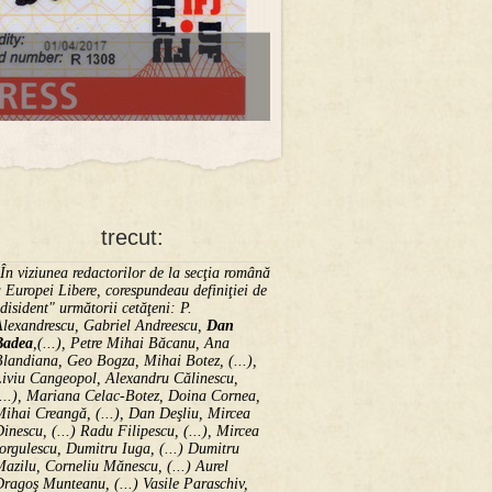
trecut:
În viziunea redactorilor de la secţia română
 Europei Libere, corespundeau definiţiei de
disident" următorii ce­tă­ţeni: P.
Alexandrescu, Gabriel Andreescu,
Dan
Badea
,(...), Petre Mihai Băcanu, Ana
landiana, Geo Bogza, Mihai Botez, (...),
Liviu Cangeopol, Alexandru Călinescu,
...), Mariana Celac-Botez, Doina Cornea,
ihai Creangă, (...), Dan Deşliu, Mircea
inescu, (...) Radu Filipescu, (...), Mircea
orgulescu, Dumitru Iuga, (...) Dumitru
azilu, Corneliu Mănescu, (...) Aurel
ragoş Munteanu, (...) Vasile Paraschiv,