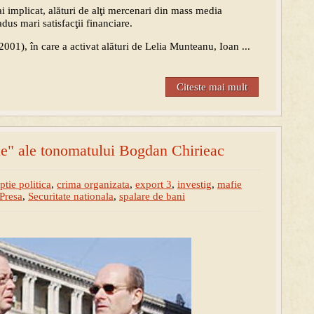
i implicat, alături de alţi mercenari din mass media
dus mari satisfacţii financiare.
2001), în care a activat alături de Lelia Munteanu, Ioan ...
Citeste mai mult
le" ale tonomatului Bogdan Chirieac
ptie politica
,
crima organizata
,
export 3
,
investig
,
mafie
Presa
,
Securitate nationala
,
spalare de bani