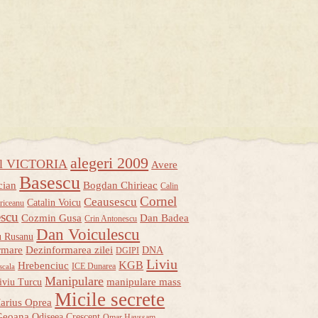
alegeri 2009
ul VICTORIA
Avere
Basescu
cian
Bogdan Chirieac
Calin
Cornel
Ceausescu
Catalin Voicu
riceanu
escu
Cozmin Gusa
Dan Badea
Crin Antonescu
Dan Voiculescu
u Rusanu
rmare
Dezinformarea zilei
DNA
DGIPI
Liviu
KGB
Hrebenciuc
ICE Dunarea
scala
Manipulare
manipulare mass
iviu Turcu
Micile secrete
arius Oprea
Geoana
Odiseea Crescent
Omar Hayssam