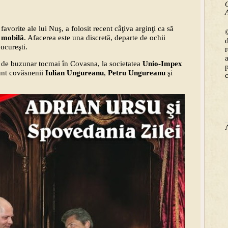
C
A
vorite ale lui Nuş, a folosit recent câţiva arginţi ca să
©
e mobilă
. Afacerea este una discretă, departe de ochii
Bucureşti.
ui de buzunar tocmai în Covasna, la societatea
Unio-Impex
sunt covăsnenii
Iulian Ungureanu
,
Petru Ungureanu
şi