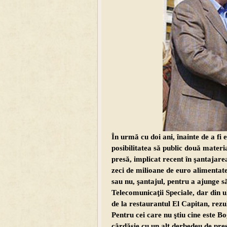
În urmă cu doi ani, înainte de a f
posibilitatea să public două mater
presă, implicat recent în şantajarea
zeci de milioane de euro alimentate 
sau nu, şantajul, pentru a ajunge 
Telecomunicaţii Speciale, dar din ul
de la restaurantul El Capitan, rezu
Pentru cei care nu ştiu cine este B
cârdăşie cu un alt derbedeu de pre