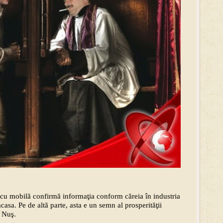
 cu mobilă confirmă informaţia conform căreia în industria
casa. Pe de altă parte, asta e un semn al prosperităţii
i Nuş.