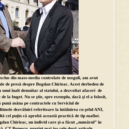
i exclus din mass-media controlate de moguli, am avut
iale de presă despre Bogdan Chirieac. Acest derbedeu de
 unui înalt demnitar al statului, a dezvoltat afaceri de
de la buget. Nu se ştie, spre exemplu, dacă şi el a folosit,
să pună mâna pe contractele cu Serviciul de
timele dezvăluiri referitoare la întâlnirea cu şeful ANI,
ltă cel puţin că aprobă această practică de tip mafiot.
ogdan Chirieac, un individ care şi-a făcut „numărul” în
să, CT Popescu, prezint mai jos cele două articole