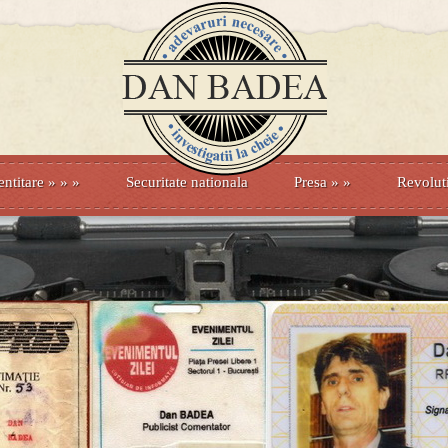
entitare
» »
»
Securitate nationala
Presa
»
»
Revolut