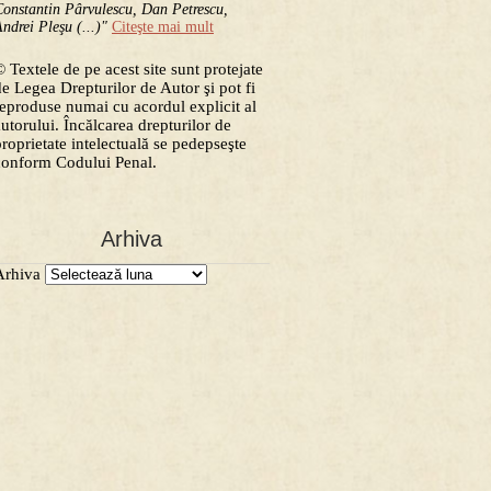
onstantin Pârvulescu, Dan Petrescu,
ndrei Pleşu (...)"
Citeşte mai mult
 Textele de pe acest site sunt protejate
de Legea Drepturilor de Autor şi pot fi
reproduse numai cu acordul explicit al
autorului. Încălcarea drepturilor de
proprietate intelectuală se pedepseşte
conform Codului Penal.
Arhiva
Arhiva