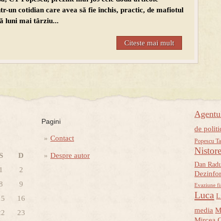
r-un cotidian care avea să fie închis, practic, de mafiotul
 luni mai târziu...
Citeste mai mult
Agent
Pagini
de politi
Contact
Popescu Ta
Nistor
S
D
Despre autor
Dan Rad
1
2
Dezinfo
8
9
Evaziune fi
Luca
L
15
16
media
M
22
23
Mircea 