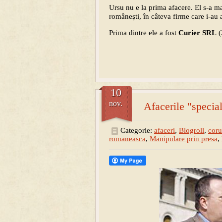
Ursu nu e la prima afacere. El s-a ma
româneşti, în câteva firme care i-au a
Prima dintre ele a fost
Curier SRL
(
10
nov.
Afacerile "specia
Categorie:
afaceri
,
Blogroll
,
coru
romaneasca
,
Manipulare prin presa
,