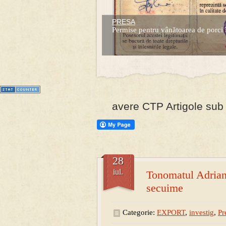
PRESA
Prima mea carte publicata (Nemira)
Permise pentru vânătoarea de porci 
Averea Presedintelui: prima lucrare d
1
2
3
4
5
6
7
avere CTP Artigole sub 
28
iul.
Tonomatul Adrian 
secuime
Categorie:
EXPORT
,
investig
,
Pr