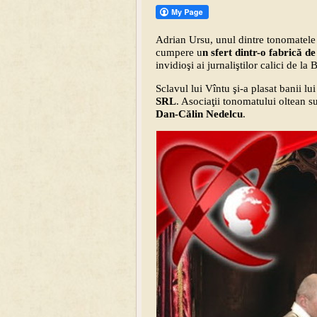
Adrian Ursu, unul dintre tonomatele fa
cumpere u
n sfert dintr-o fabrică d
invidioşi ai jurnaliştilor calici de la 
Sclavul lui Vîntu şi-a plasat banii l
SRL
. Asociaţii tonomatului oltean 
Dan-Călin Nedelcu
.