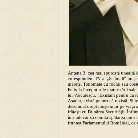
Antena 3, cea mai spurcată unealtă
corespondent TV al „Scânteii“ bolşevi
măreţe. Tonomate cu rochii sau costu
Felix la începuturile maturizării sale 
lui Voiculescu. „Existăm pentru că re
Aşadar, există pentru că rezistă. Şi 
desemnat drept moştenitor pe viaţă al
frăţeşti cu Dunărea Securităţii. Înfii
într-adevăr să comită spălarea unor cr
fruntea Parlamentului României, ca v