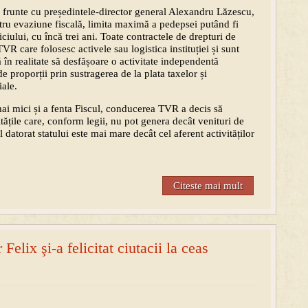
frunte cu președintele-director general Alexandru Lăzescu,
ntru evaziune fiscală, limita maximă a pedepsei putând fi
ciului, cu încă trei ani. Toate contractele de drepturi de
VR care folosesc activele sau logistica instituției și sunt
 în realitate să desfășoare o activitate independentă
e proporții prin sustragerea de la plata taxelor și
iale.
mai mici și a fenta Fiscul, conducerea TVR a decis să
itățile care, conform legii, nu pot genera decât venituri de
l datorat statului este mai mare decât cel aferent activităților
Citeste mai mult
Felix şi-a felicitat ciutacii la ceas