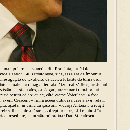
 de manipulare mass-media din România, un fel de
ce a anilor ‘50, sărbătoreşte, zice, şase ani de împliniri
me agăţate de lavaliere, ca acelea folosite de turnătorul
intelectuale, au omagiat ieri-alaltăieri realizările spurcăciunii
zistăm“ – şi-au ales, ca slogan, mercenarii turnătorului.
rezistă pentru că are cu ce, câtă vreme Voiculescu a fost
 averii Crescent – firma aceea dubioasă care a avut relaţii
nţată, aşadar, în urmă cu şase ani, vidanja Antena 3 a reuşit
eiere lipsite de apărare şi, drept urmare, să-l readucă în
icepreşedinte, pe turnătorul ordinar Dan Voiculescu...