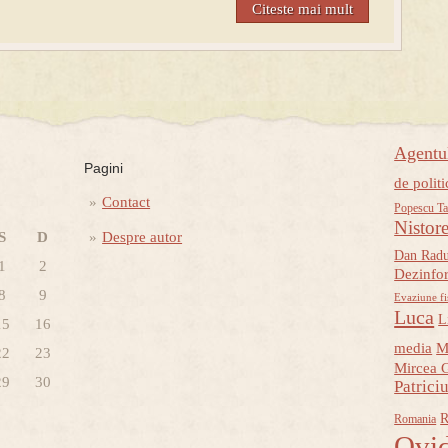
Citeste mai mult
Agent
Pagini
de politi
Contact
Popescu Ta
Nistor
S
D
Despre autor
Dan Rad
1
2
Dezinfo
8
9
Evaziune fi
Luca
L
15
16
media
M
22
23
Mircea 
29
30
Patrici
R
Romania
Ovid