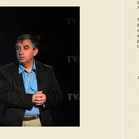
C
A
©