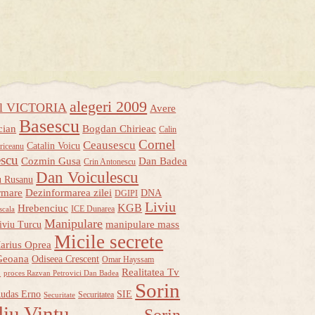
alegeri 2009
ul VICTORIA
Avere
Basescu
cian
Bogdan Chirieac
Calin
Cornel
Ceausescu
Catalin Voicu
riceanu
escu
Cozmin Gusa
Dan Badea
Crin Antonescu
Dan Voiculescu
u Rusanu
rmare
Dezinformarea zilei
DNA
DGIPI
Liviu
KGB
Hrebenciuc
ICE Dunarea
scala
Manipulare
manipulare mass
iviu Turcu
Micile secrete
arius Oprea
Geoana
Odiseea Crescent
Omar Hayssam
u
Realitatea Tv
proces Razvan Petrovici Dan Badea
Sorin
udas Erno
SIE
Securitatea
Securitate
iu Vintu
Sorin