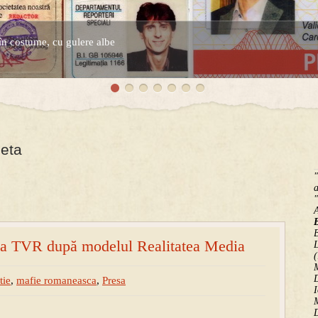
în costume, cu gulere albe
espre controversatele conturi secrete ale Securitatii.
heta
"
a
"
B
 la TVR după modelul Realitatea Media
(
M
D
tie
,
mafie romaneasca
,
Presa
I
M
D