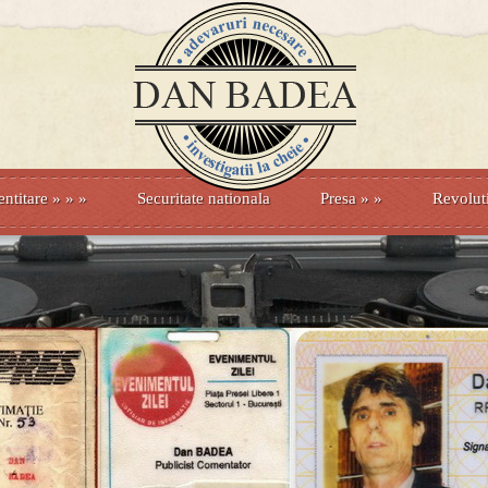
entitare
» »
»
Securitate nationala
Presa
»
»
Revolut