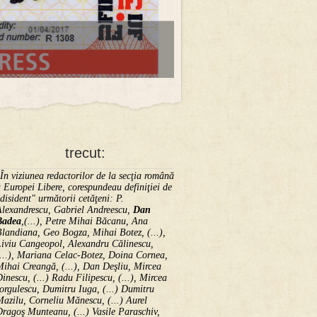
trecut:
În viziunea redactorilor de la secţia română
 Europei Libere, corespundeau definiţiei de
disident" următorii ce­tă­ţeni: P.
Alexandrescu, Gabriel Andreescu,
Dan
Badea
,(...), Petre Mihai Băcanu, Ana
landiana, Geo Bogza, Mihai Botez, (...),
Liviu Cangeopol, Alexandru Călinescu,
...), Mariana Celac-Botez, Doina Cornea,
ihai Creangă, (...), Dan Deşliu, Mircea
inescu, (...) Radu Filipescu, (...), Mircea
orgulescu, Dumitru Iuga, (...) Dumitru
azilu, Corneliu Mănescu, (...) Aurel
ragoş Munteanu, (...) Vasile Paraschiv,