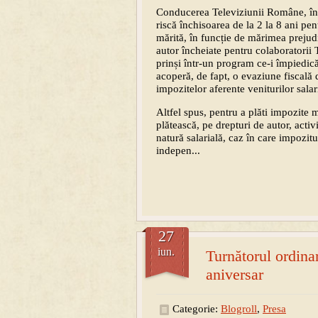
Conducerea Televiziunii Române, în 
riscă închisoarea de la 2 la 8 ani pe
mărită, în funcție de mărimea prejudi
autor încheiate pentru colaboratorii T
prinși într-un program ce-i împiedică
acoperă, de fapt, o evaziune fiscală d
impozitelor aferente veniturilor salar
Altfel spus, pentru a plăti impozite 
plătească, pe drepturi de autor, activ
natură salarială, caz în care impozitu
indepen...
27
iun.
Turnătorul ordinar 
aniversar
Categorie:
Blogroll
,
Presa