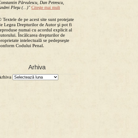
onstantin Pârvulescu, Dan Petrescu,
ndrei Pleşu (...)"
Citeşte mai mult
 Textele de pe acest site sunt protejate
de Legea Drepturilor de Autor şi pot fi
reproduse numai cu acordul explicit al
autorului. Încălcarea drepturilor de
proprietate intelectuală se pedepseşte
conform Codului Penal.
Arhiva
Arhiva