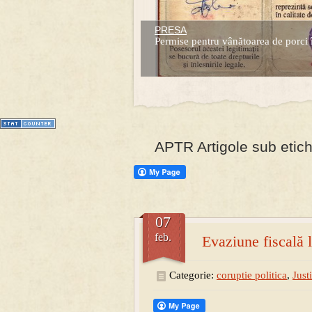
PRESA
Prima mea carte publicata (Nemira)
Permise pentru vânătoarea de porci 
Averea Presedintelui: prima lucrare d
1
2
3
4
5
6
7
APTR Artigole sub etic
07
feb.
Evaziune fiscală
Categorie:
coruptie politica
,
Justi