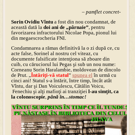
– pamflet concret-
Sorin Ovidiu Vîntu
a fost din nou condamnat, de
această dată la
doi ani de „pârnaie”
, pentru
favorizarea infractorului Nicolae Popa, pionul lui
din megaescrocheria FNI.
Condamnarea a rămas definitivă la o zi după ce, cu
acte false, Sorinel al nostru cel viteaz, cu
documente falsificate intenţiona să zboare din
cuib, cu căruciorul lui Pegas şi sub un nou nume:
Corneanu Sorin Haralambie, moldovean de dincolo
de Prut. „
Întăriţi-vă statul
”
spunea el
în urmă cu
cinci ani! Statul s-a întărit, între timp, încât atât
Vîntu, dar şi Dan Voiculescu, Cătălin Voicu,
Fenechiu şi alţi mafioţi ai tranziţiei
l-au simţit, ca
la colonoscopie
,
până în…stomac!