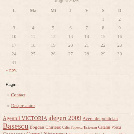
august 2026
L
Ma
Mi
J
V
S
D
1
2
3
4
5
6
7
8
9
10
11
12
13
14
15
16
17
18
19
20
21
22
23
24
25
26
27
28
29
30
31
« nov.
Pagini
Contact
Despre autor
alegeri 2009
Agentul VICTORIA
Avere de politician
Basescu
Bogdan Chirieac
Catalin Voicu
Calin Popescu Tariceanu
Cornel Nistorescu