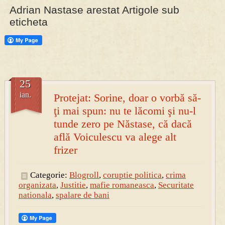
Adrian Nastase arestat Artigole sub
eticheta
PRESA
Permise pentru vânătoarea de porci în costume, cu gulere albe
25
ian.
Protejat: Sorine, doar o vorbă să-
ţi mai spun: nu te lăcomi şi nu-l
tunde zero pe Năstase, că dacă
află Voiculescu va alege alt
frizer
Categorie:
Blogroll
,
coruptie politica
,
crima
organizata
,
Justitie
,
mafie romaneasca
,
Securitate
nationala
,
spalare de bani