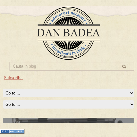
Subscribe
Prima mea carte publicata (Nemira)
Averea Presedintelui: prima lucrare despre controversatele
conturi secrete ale Securitatii.