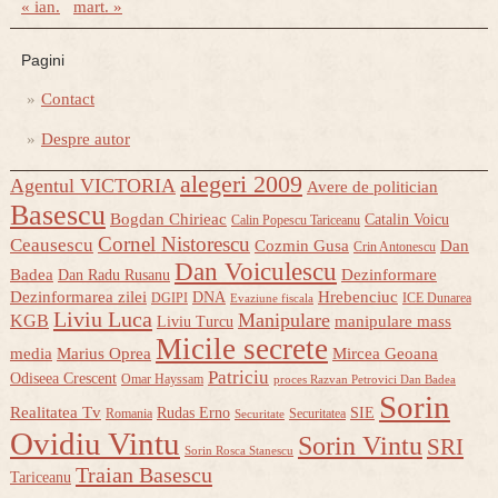
« ian.
mart. »
Pagini
Contact
Despre autor
alegeri 2009
Agentul VICTORIA
Avere de politician
Basescu
Bogdan Chirieac
Catalin Voicu
Calin Popescu Tariceanu
Cornel Nistorescu
Ceausescu
Cozmin Gusa
Dan
Crin Antonescu
Dan Voiculescu
Badea
Dezinformare
Dan Radu Rusanu
Dezinformarea zilei
Hrebenciuc
DNA
DGIPI
ICE Dunarea
Evaziune fiscala
Liviu Luca
Manipulare
KGB
manipulare mass
Liviu Turcu
Micile secrete
media
Marius Oprea
Mircea Geoana
Patriciu
Odiseea Crescent
Omar Hayssam
proces Razvan Petrovici Dan Badea
Sorin
Realitatea Tv
Rudas Erno
SIE
Romania
Securitatea
Securitate
Ovidiu Vintu
Sorin Vintu
SRI
Sorin Rosca Stanescu
Traian Basescu
Tariceanu