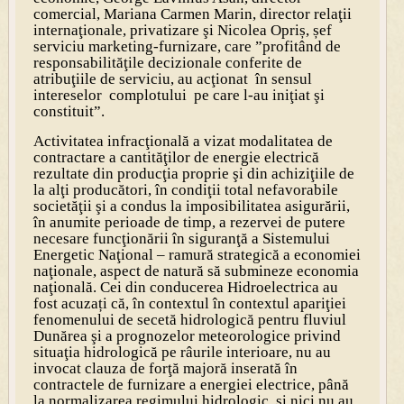
comercial, Mariana Carmen Marin, director relaţii
internaţionale, privatizare şi Nicolea Opriș, șef
serviciu marketing-furnizare, care ”profitând de
responsabilităţile decizionale conferite de
atribuţiile de serviciu, au acţionat în sensul
intereselor complotului pe care l-au iniţiat şi
constituit”.
Activitatea infracţională a vizat modalitatea de
contractare a cantităţilor de energie electrică
rezultate din producţia proprie şi din achiziţiile de
la alţi producători, în condiţii total nefavorabile
societăţii şi a condus la imposibilitatea asigurării,
în anumite perioade de timp, a rezervei de putere
necesare funcţionării în siguranţă a Sistemului
Energetic Naţional – ramură strategică a economiei
naţionale, aspect de natură să submineze economia
naţională. Cei din conducerea Hidroelectrica au
fost acuzați că, în contextul în contextul apariţiei
fenomenului de secetă hidrologică pentru fluviul
Dunărea şi a prognozelor meteorologice privind
situaţia hidrologică pe râurile interioare, nu au
invocat clauza de forţă majoră inserată în
contractele de furnizare a energiei electrice, până
la normalizarea regimului hidrologic, şi nici nu au