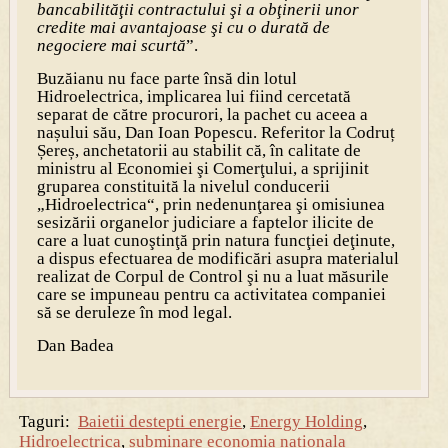
bancabilităţii contractului şi a obţinerii unor
credite mai avantajoase şi cu o durată de
negociere mai scurtă
”.
Buzăianu nu face parte însă din lotul
Hidroelectrica, implicarea lui fiind cercetată
separat de către procurori, la pachet cu aceea a
nașului său, Dan Ioan Popescu. Referitor la Codruț
Șereș, anchetatorii au stabilit că, în calitate de
ministru al Economiei şi Comerţului, a sprijinit
gruparea constituită la nivelul conducerii
„Hidroelectrica“, prin nedenunţarea şi omisiunea
sesizării organelor judiciare a faptelor ilicite de
care a luat cunoştinţă prin natura funcţiei deţinute,
a dispus efectuarea de modificări asupra materialul
realizat de Corpul de Control şi nu a luat măsurile
care se impuneau pentru ca activitatea companiei
să se deruleze în mod legal.
Dan Badea
Taguri:
Baietii destepti energie
,
Energy Holding
,
Hidroelectrica
,
subminare economia nationala