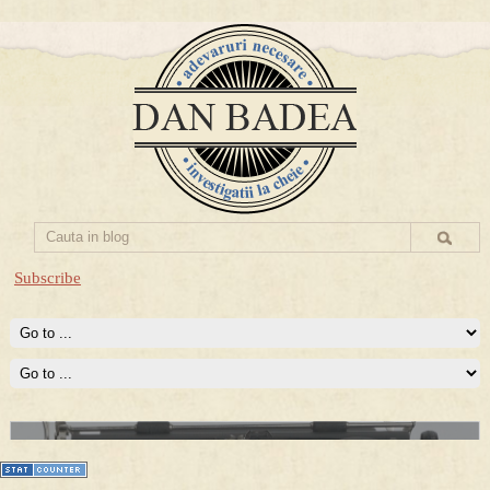
Subscribe
Prima mea carte publicata (Nemira)
Averea Presedintelui: prima lucrare despre controversatele
conturi secrete ale Securitatii.