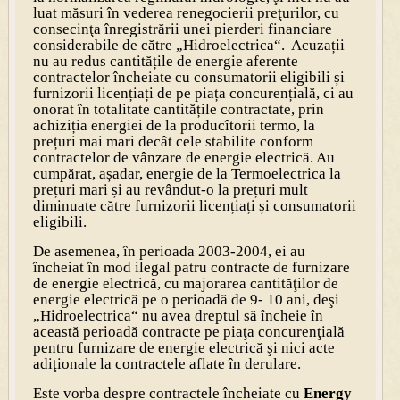
luat măsuri în vederea renegocierii preţurilor, cu
consecinţa înregistrării unei pierderi financiare
considerabile de către „Hidroelectrica“. Acuzații
nu au redus cantitățile de energie aferente
contractelor încheiate cu consumatorii eligibili și
furnizorii licențiați de pe piața concurențială, ci au
onorat în totalitate cantitățile contractate, prin
achiziția energiei de la producîtorii termo, la
prețuri mai mari decât cele stabilite conform
contractelor de vânzare de energie electrică. Au
cumpărat, așadar, energie de la Termoelectrica la
prețuri mari și au revândut-o la prețuri mult
diminuate către furnizorii licențiați și consumatorii
eligibili.
De asemenea, în perioada 2003-2004, ei au
încheiat în mod ilegal patru contracte de furnizare
de energie electrică, cu majorarea cantităţilor de
energie electrică pe o perioadă de 9- 10 ani, deşi
„Hidroelectrica“ nu avea dreptul să încheie în
această perioadă contracte pe piaţa concurenţială
pentru furnizare de energie electrică şi nici acte
adiţionale la contractele aflate în derulare.
Este vorba despre contractele încheiate cu
Energy