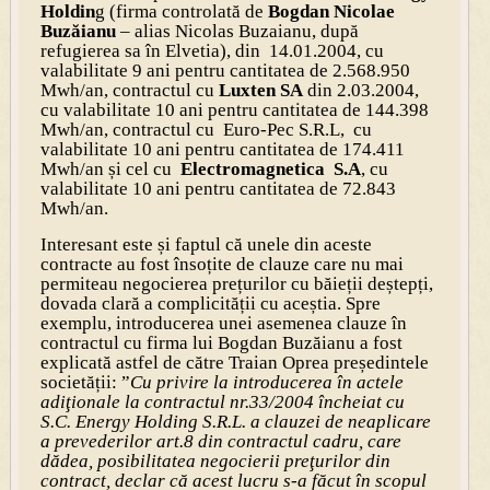
Holdin
g (firma controlată de
Bogdan Nicolae
Buzăianu
– alias Nicolas Buzaianu, după
refugierea sa în Elvetia), din 14.01.2004, cu
valabilitate 9 ani pentru cantitatea de 2.568.950
Mwh/an, contractul cu
Luxten SA
din 2.03.2004,
cu valabilitate 10 ani pentru cantitatea de 144.398
Mwh/an, contractul cu Euro-Pec S.R.L, cu
valabilitate 10 ani pentru cantitatea de 174.411
Mwh/an și cel cu
Electromagnetica S.A
, cu
valabilitate 10 ani pentru cantitatea de 72.843
Mwh/an.
Interesant este și faptul că unele din aceste
contracte au fost însoțite de clauze care nu mai
permiteau negocierea prețurilor cu băieții deștepți,
dovada clară a complicității cu aceștia. Spre
exemplu, introducerea unei asemenea clauze în
contractul cu firma lui Bogdan Buzăianu a fost
explicată astfel de către Traian Oprea președintele
societății: ”
Cu privire la introducerea în actele
adiţionale la contractul nr.33/2004 încheiat cu
S.C. Energy Holding S.R.L. a clauzei de neaplicare
a prevederilor art.8 din contractul cadru, care
dădea, posibilitatea negocierii preţurilor din
contract, declar că acest lucru s-a făcut în scopul