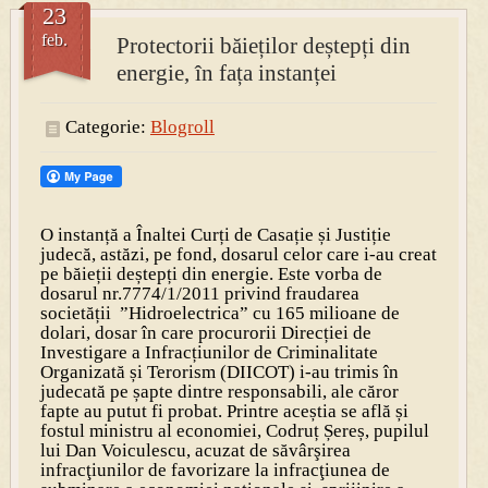
23
feb.
Protectorii băieților deștepți din
PRESA
energie, în fața instanței
Permise pentru vânătoarea de porci în costume, cu gulere albe
Categorie:
Blogroll
O instanță a Înaltei Curți de Casație și Justiție
judecă, astăzi, pe fond, dosarul celor care i-au creat
pe băieții deștepți din energie. Este vorba de
dosarul nr.7774/1/2011 privind fraudarea
societății ”Hidroelectrica” cu 165 milioane de
dolari, dosar în care procurorii Direcției de
Investigare a Infracțiunilor de Criminalitate
Organizată și Terorism (DIICOT) i-au trimis în
judecată pe șapte dintre responsabili, ale căror
fapte au putut fi probat. Printre aceștia se află și
fostul ministru al economiei, Codruț Șereș, pupilul
lui Dan Voiculescu, acuzat de săvârşirea
infracţiunilor de favorizare la infracţiunea de