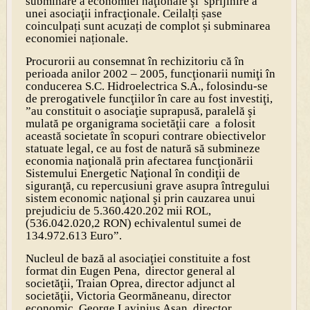
subminare a economiei naţionale şi sprijinire a
unei asociaţii infracţionale. Ceilalți șase
coinculpați sunt acuzați de complot și subminarea
economiei naționale.
Procurorii au consemnat în rechizitoriu că în
perioada anilor 2002 – 2005, funcţionarii numiţi în
conducerea S.C. Hidroelectrica S.A., folosindu-se
de prerogativele funcţiilor în care au fost investiţi,
”au constituit o asociaţie suprapusă, paralelă şi
mulată pe organigrama societăţii care a folosit
această societate în scopuri contrare obiectivelor
statuate legal, ce au fost de natură să submineze
economia naţională prin afectarea funcţionării
Sistemului Energetic Naţional în condiţii de
siguranţă, cu repercusiuni grave asupra întregului
sistem economic naţional şi prin cauzarea unui
prejudiciu de 5.360.420.202 mii ROL,
(536.042.020,2 RON) echivalentul sumei de
134.972.613 Euro”.
Nucleul de bază al asociaţiei constituite a fost
format din Eugen Pena, director general al
societăţii, Traian Oprea, director adjunct al
societăţii, Victoria Geormăneanu, director
economic, George Lavinius Asan, director