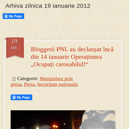
Arhiva zilnica 19 ianuarie 2012
PRESA
Permise pentru vânătoarea de porci în costume, cu gulere albe
19
ian.
Bloggerii PNL au declanșat încă
din 14 ianuarie Operațiunea
„Ocupați carosabilul!“
Categorie:
Manipulare prin
presa
,
Presa
,
Securitate nationala