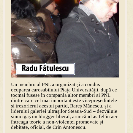
Un membru al PNL a organizat și a condus
ocuparea carosabilului Piața Universității, după ce
tocmai fusese în compania altor membri ai PNL
dintre care cel mai important este vicepreședintele
și trezorierul acestui partid, Rareș Mănescu, și a
liderului galeriei ultrașilor Steaua-Sud – dezvăluie
sinucigaș un blogger liberal, aruncând astfel în aer
întreaga teorie a non-violenței promovate și
debitate, oficial, de Crin Antonescu.