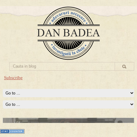
Subscribe
Prima mea carte publicata (Nemira)
Averea Presedintelui: prima lucrare despre controversatele
conturi secrete ale Securitatii.