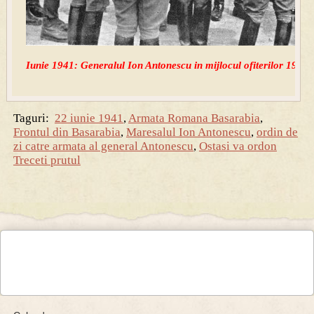
Iunie 1941: Generalul Ion Antonescu in mijlocul ofiterilor 1941.
Taguri:
22 iunie 1941
,
Armata Romana Basarabia
,
Frontul din Basarabia
,
Maresalul Ion Antonescu
,
ordin de
zi catre armata al general Antonescu
,
Ostasi va ordon
Treceti prutul