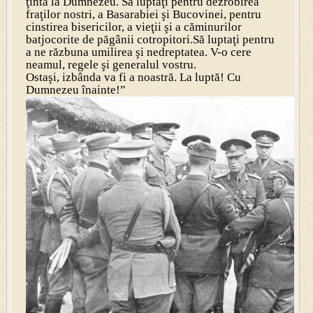
ţintă la Dumnezeu. Să luptaţi pentru dezrobirea
fraţilor nostri, a Basarabiei şi Bucovinei, pentru
cinstirea bisericilor, a vieţii şi a căminurilor
batjocorite de păgânii cotropitori.Să luptaţi pentru
a ne răzbuna umilirea şi nedreptatea. V-o cere
neamul, regele şi generalul vostru.
Ostaşi, izbânda va fi a noastră. La luptă! Cu
Dumnezeu înainte!”