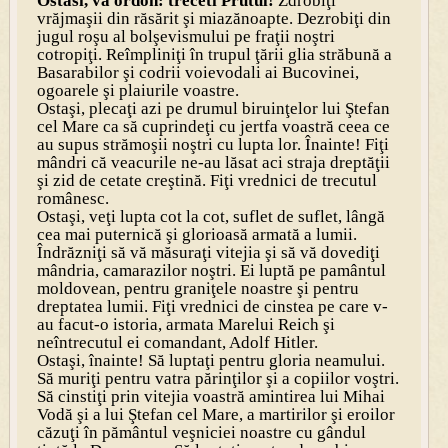
Ostasi, va ordon: treceti Prutul!
Zdrobiţi
vrăjmaşii din răsărit şi miazănoapte. Dezrobiţi din
jugul roşu al bolşevismului pe fraţii noştri
cotropiţi. Reîmpliniţi în trupul ţării glia străbună a
Basarabilor şi codrii voievodali ai Bucovinei,
ogoarele şi plaiurile voastre.
Ostaşi, plecaţi azi pe drumul biruinţelor lui Ştefan
cel Mare ca să cuprindeţi cu jertfa voastră ceea ce
au supus strămoşii noştri cu lupta lor. Înainte! Fiţi
mândri că veacurile ne-au lăsat aci straja dreptăţii
şi zid de cetate creştină. Fiţi vrednici de trecutul
românesc.
Ostaşi, veţi lupta cot la cot, suflet de suflet, lângă
cea mai puternică şi glorioasă armată a lumii.
Îndrăzniţi să vă măsuraţi vitejia şi să vă dovediţi
mândria, camarazilor noştri. Ei luptă pe pamântul
moldovean, pentru graniţele noastre şi pentru
dreptatea lumii. Fiţi vrednici de cinstea pe care v-
au facut-o istoria, armata Marelui Reich şi
neîntrecutul ei comandant, Adolf Hitler.
Ostaşi, înainte! Să luptaţi pentru gloria neamului.
Să muriţi pentru vatra părinţilor şi a copiilor voştri.
Să cinstiţi prin vitejia voastră amintirea lui Mihai
Vodă şi a lui Ştefan cel Mare, a martirilor şi eroilor
căzuţi în pământul veşniciei noastre cu gândul