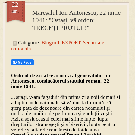
22
iun.
Mareşalul Ion Antonescu, 22 iunie
PRESA
1941: "Ostaşi, vă ordon:
Permise pentru vânătoarea de porci în costume, cu gulere albe
TRECEŢI PRUTUL!"
Categorie:
Blogroll
,
EXPORT
,
Securitate
nationala
Ordinul de zi către armată al generalului Ion
Antonescu, conducătorul statului roman
,
22
iunie
1941:
„Ostaşi, v-am făgăduit din prima zi a noii domnii şi
a luptei mele naţionale să vă duc la biruinţă; să
şterg pata de dezonoare din cartea neamului şi
umbra de umilire de pe fruntea şi epoleţii voştri.
Azi, a sosit ceasul celei mai sfinte lupte, lupta
drepturilor strămoşeşti şi a bisericii, lupta pentru
vetrele şi altarele româneşti de totdeauna.