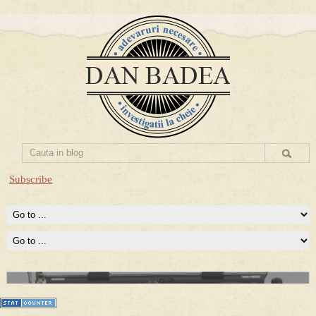
Subscribe
Prima mea carte publicata (Nemira)
Averea Presedintelui: prima lucrare despre controversatele
conturi secrete ale Securitatii.