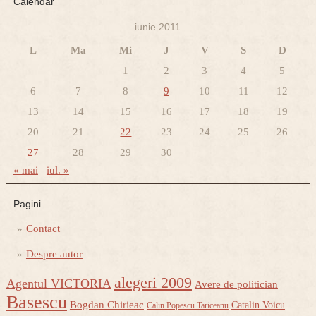
Calendar
iunie 2011
L
Ma
Mi
J
V
S
D
1
2
3
4
5
6
7
8
9
10
11
12
13
14
15
16
17
18
19
20
21
22
23
24
25
26
27
28
29
30
« mai
iul. »
Pagini
Contact
Despre autor
alegeri 2009
Agentul VICTORIA
Avere de politician
Basescu
Bogdan Chirieac
Catalin Voicu
Calin Popescu Tariceanu