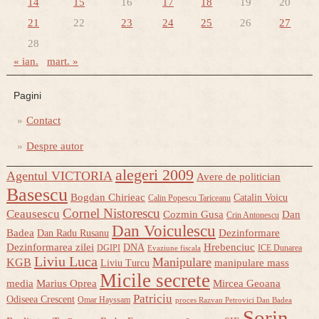
14
15
16
17
18
19
20
21
22
23
24
25
26
27
28
« ian.
mart. »
Pagini
Contact
Despre autor
alegeri 2009
Agentul VICTORIA
Avere de politician
Basescu
Bogdan Chirieac
Catalin Voicu
Calin Popescu Tariceanu
Cornel Nistorescu
Ceausescu
Cozmin Gusa
Dan
Crin Antonescu
Dan Voiculescu
Badea
Dezinformare
Dan Radu Rusanu
Dezinformarea zilei
Hrebenciuc
DNA
DGIPI
ICE Dunarea
Evaziune fiscala
Liviu Luca
Manipulare
KGB
manipulare mass
Liviu Turcu
Micile secrete
media
Marius Oprea
Mircea Geoana
Patriciu
Odiseea Crescent
Omar Hayssam
proces Razvan Petrovici Dan Badea
Sorin