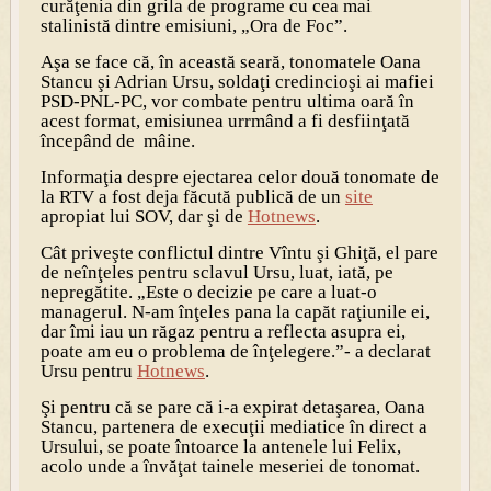
curăţenia din grila de programe cu cea mai
stalinistă dintre emisiuni, „Ora de Foc”.
Aşa se face că, în această seară, tonomatele Oana
Stancu şi Adrian Ursu, soldaţi credincioşi ai mafiei
PSD-PNL-PC, vor combate pentru ultima oară în
acest format, emisiunea urrmând a fi desfiinţată
începând de mâine.
Informaţia despre ejectarea celor două tonomate de
la RTV a fost deja făcută publică de un
site
apropiat lui SOV, dar şi de
Hotnews
.
Cât priveşte conflictul dintre Vîntu şi Ghiţă, el pare
de neînţeles pentru sclavul Ursu, luat, iată, pe
nepregătite. „Este o decizie pe care a luat-o
managerul. N-am înţeles pana la capăt raţiunile ei,
dar îmi iau un răgaz pentru a reflecta asupra ei,
poate am eu o problema de înţelegere.”- a declarat
Ursu pentru
Hotnews
.
Şi pentru că se pare că i-a expirat detaşarea, Oana
Stancu, partenera de execuţii mediatice în direct a
Ursului, se poate întoarce la antenele lui Felix,
acolo unde a învăţat tainele meseriei de tonomat.