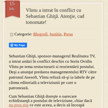
15
feb.
Vîntu a intrat în conflict cu
PRESA
Sebastian Ghiţă. Atenţie, cad
Permise pentru vânătoarea de porci în costume, cu gulere albe
tonomate!
Categorie:
Blogroll
,
Justitie
,
Presa
Sebastian Ghiţă, sponsor-managerul Realitatea TV,
a intrat astăzi în conflict deschis cu Sorin Ovidiu
Vîntu pe tema restucturarii si reorientării postului.
Deşi a anunţat predarea managementului RTV către
patronul Asesoft, Vîntu refuză să-şi ia labele de pe
cârma editorială a televiziunii pe care o
patronează.
Cum Sebastian Ghiţă doreşte o oarecare
echidistanţă a postului de televiziune, chiar dacă
nu prea ştie
ce este aceea, a decis să înceapă