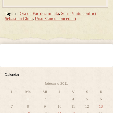
Taguri:
Ora de Foc desfiintata
,
Sorin Vintu conflict
Sebastian Ghita
,
Ursu Stancu concediati
Calendar
februarie 2011
L
Ma
Mi
J
V
S
D
1
2
3
4
5
6
7
8
9
10
11
12
13