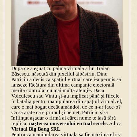
După ce a eşuat cu palma virtuală a lui Traian
Băsescu, născută din pixellul albăstriu, Dinu
Patriciu a decis că spaţiul virtual care i-a permis să
lanseze făcătura din ultima campanie electorală
merită controlat cu mai multă atenţie. Dacă
Voiculescu sau Vîntu şi-au implicat până şi fiicele
în bătălia pentru manipularea din spaţiul virtual, el,
care e mai bogat decât amândoi, de ce n-ar face-o?
Ca să arate că e primul şi pe net, Patriciu şi-a
înfiinţat aşadar o firmă al cărei nume te lasă fără
replică:
naşterea universului virtual serele
. Adică
Virtual Big Bang SRL
.
Pentru ca manipularea virtuală să fie maximă el s-a