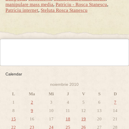
manipulare mass media
,
Patriciu - Rosca Stanescu
,
Patriciu internet
,
Steluta Rosca Stanescu
Calendar
noiembrie 2010
L
Ma
Mi
J
V
S
D
1
2
3
4
5
6
7
8
9
10
11
12
13
14
15
16
17
18
19
20
21
22
23
24
25
26
27
28