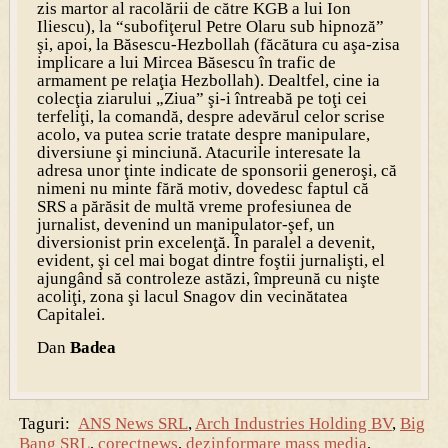
zis martor al racolării de către KGB a lui Ion
Iliescu), la “subofiţerul Petre Olaru sub hipnoză”
şi, apoi, la Băsescu-Hezbollah (făcătura cu aşa-zisa
implicare a lui Mircea Băsescu în trafic de
armament pe relaţia Hezbollah). Dealtfel, cine ia
colecţia ziarului „Ziua” şi-i întreabă pe toţi cei
terfeliţi, la comandă, despre adevărul celor scrise
acolo, va putea scrie tratate despre manipulare,
diversiune şi minciună. Atacurile interesate la
adresa unor ţinte indicate de sponsorii generoşi, că
nimeni nu minte fără motiv, dovedesc faptul că
SRS a părăsit de multă vreme profesiunea de
jurnalist, devenind un manipulator-şef, un
diversionist prin excelenţă. În paralel a devenit,
evident, şi cel mai bogat dintre foştii jurnalişti, el
ajungând să controleze astăzi, împreună cu nişte
acoliţi, zona şi lacul Snagov din vecinătatea
Capitalei.
Dan
Badea
Taguri:
ANS News SRL
,
Arch Industries Holding BV
,
Big
Bang SRL
,
corectnews
,
dezinformare mass media
,