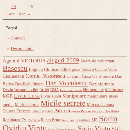
29
30
« oct.
dec. »
Pagini
Contact
Despre autor
alegeri 2009
Agentul VICTORIA
Avere de politician
Basescu
Bogdan Chirieac
Catalin Voicu
Calin Popescu Tariceanu
Cornel Nistorescu
Ceausescu
Cozmin Gusa
Dan
Crin Antonescu
Dan Voiculescu
Badea
Dezinformare
Dan Radu Rusanu
Dezinformarea zilei
Hrebenciuc
DNA
DGIPI
ICE Dunarea
Evaziune fiscala
Liviu Luca
Manipulare
KGB
manipulare mass
Liviu Turcu
Micile secrete
media
Marius Oprea
Mircea Geoana
Patriciu
Odiseea Crescent
Omar Hayssam
proces Razvan Petrovici Dan Badea
Sorin
Realitatea Tv
Rudas Erno
SIE
Romania
Securitatea
Securitate
Ovidiu Vintu
Sorin Vintu
SRI
Sorin Rosca Stanescu