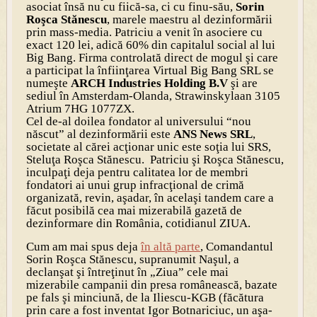
asociat însă nu cu fiică-sa, ci cu finu-său,
Sorin
Roşca Stănescu
, marele maestru al dezinformării
prin mass-media. Patriciu a venit în asociere cu
exact 120 lei, adică 60% din capitalul social al lui
Big Bang. Firma controlată direct de mogul şi care
a participat la înfiinţarea Virtual Big Bang SRL se
numeşte
ARCH Industries Holding B.V
şi are
sediul în Amsterdam-Olanda, Strawinskylaan 3105
Atrium 7HG 1077ZX.
Cel de-al doilea fondator al universului “nou
născut” al dezinformării este
ANS News SRL
,
societate al cărei acţionar unic este soţia lui SRS,
Steluţa Roşca Stănescu. Patriciu şi Roşca Stănescu,
inculpaţi deja pentru calitatea lor de membri
fondatori ai unui grup infracţional de crimă
organizată, revin, aşadar, în acelaşi tandem care a
făcut posibilă cea mai mizerabilă gazetă de
dezinformare din România, cotidianul ZIUA.
Cum am mai spus deja
în altă parte
, Comandantul
Sorin Roşca Stănescu, supranumit Naşul, a
declanşat şi întreţinut în „Ziua” cele mai
mizerabile campanii din presa românească, bazate
pe fals şi minciună, de la Iliescu-KGB (făcătura
prin care a fost inventat Igor Botnariciuc, un aşa-