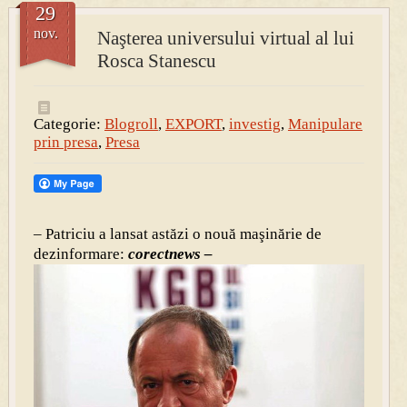
29
nov.
Naşterea universului virtual al lui
PRESA
Rosca Stanescu
Permise pentru vânătoarea de porci în costume, cu gulere albe
Categorie:
Blogroll
,
EXPORT
,
investig
,
Manipulare
prin presa
,
Presa
– Patriciu a lansat astăzi o nouă maşinărie de
dezinformare:
corectnews –