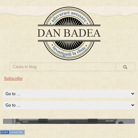
Subscribe
Prima mea carte publicata (Nemira)
Averea Presedintelui: prima lucrare despre controversatele
conturi secrete ale Securitatii.