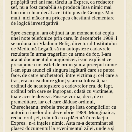
pripăşită trei ani mai târziu la Expres, ca redactor
şef, nu a fost capabilă să producă însă nimic mai
bun nici chiar decât acel titlu pus de George. Mai
mult, nici măcar nu pricepea chestiuni elementare
de logică investigativă.
Spre exemplu, am obţinut la un moment dat copia
unei note telefonice prin care, în decembrie 1989, i
se ordona lui Vladimir Beliş, directorul Institutului
de Medicină Legală, să nu autopsieze cadavrele
rezultate în urma tragerilor cu arme de foc. I-am
arătat documentul mungioaicei, i-am explicat ce
presupunea un astfel de ordin şi n-a priceput nimic.
I-am spus atunci că singura legătură care se putea
face, de către anchetatori, între victimă şi cel care a
tras, era aceea dintre glonţ şi arma folosită, iar
ordinul de neautopsiere a cadavrelor era, de fapt,
ordinul prin care se îngropau, odată cu victimele,
toate aceste dovezi. Fusese vorba, deci, de o
premeditare, iar cel care dăduse ordinul,
Cherecheanu, trebuia trecut pe lista complicilor cu
autorii crimelor din decembrie 1989. Mungioaica,
redactorul şef, trântită ca o plăcintă în redacţia
Expres, n-a înţeles nimic. Asta m-a determinat să
plasez documentul la Evenimentul Zilei, unde a şi