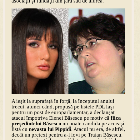
asociaţii şi fundaţii din ţară sau de aiurea.
A ieşit la suprafaţă în forţă, la începutul anului
trecut, atunci când, propusă pe listele PDL Iaşi
pentru un post de europarlamentar, a declanşat
atacul împotriva Elenei Băsescu pe motiv că
fiica
preşedintelui Băsescu
nu poate candida pe aceeaşi
listă cu
nevasta lui Pippidi
. Atacul nu era, de altfel,
decât un pretext pentru a-l lovi pe Traian Băsescu.