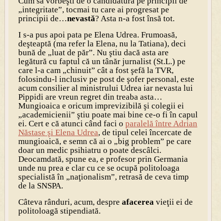
Cum să vorbeşti de o candidatură pe principii de
„integritate”, tocmai tu care ai progresat pe
principii de…
nevastă
? Asta n-a fost însă tot.
I s-a pus apoi pata pe Elena Udrea. Frumoasă,
deşteaptă (ma refer la Elena, nu la Tatiana), deci
bună de „luat de păr”. Nu ştiu dacă asta are
legătură cu faptul că un tânăr jurnalist (St.L.) pe
care l-a cam „chinuit” cât a fost şefă la TVR,
folosindu-l inclusiv pe post de şofer personal, este
acum consilier al ministrului Udrea iar nevasta lui
Pippidi are vreun regret din treaba asta…
Mungioaica e oricum imprevizibilă şi colegii ei
„academicienii” ştiu poate mai bine ce-o fi în capul
ei. Cert e că atunci când faci o
paralelă între Adrian
Năstase şi Elena Udrea
, de tipul celei încercate de
mungioaică, e semn că ai o „big problem” pe care
doar un medic psihiatru o poate descâlci.
Deocamdată, spune ea, e profesor prin Germania
unde nu prea e clar cu ce se ocupă politoloaga
specialistă în „naţionalism”, retrasă de ceva timp
de la SNSPA.
Câteva rânduri, acum, despre
afacerea
vieţii ei de
politoloagă stipendiată.