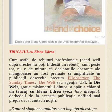
TRUCAJUL cu Elena Udrea
Cum astfel de rebuturi profesionale (cand scrii
după ureche nu poţi fi decât un rebut!) sunt peste
tot, nu e de mirare că declaraţiile aberante ale
mungioaicei au fost preluate şi amplificate în
publicaţii deservite precum
EUobserver
,
The
Sunday Times
,
Die Welt
sau agenţia UPI. În
Die
Welt
, graţie misionarului dinţos, a apărut chiar şi
un trucaj cu Elena Udrea
(vezi
foto dreapta
),
derbedeii de la această publicaţie nefiind mai
prejos decât ciutacii noştri.
„
E pur si simplu scandalos sa o imputernicesti pe