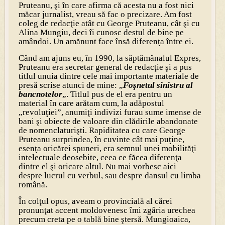
Pruteanu, şi în care afirma că acesta nu a fost nici
măcar jurnalist, vreau să fac o precizare. Am fost
coleg de redacţie atât cu George Pruteanu, cât şi cu
Alina Mungiu, deci îi cunosc destul de bine pe
amândoi. Un amănunt face însă diferenţa între ei.
Când am ajuns eu, în 1990, la săptămânalul Expres,
Pruteanu era secretar general de redacţie şi a pus
titlul unuia dintre cele mai importante materiale de
presă scrise atunci de mine: „
Foşnetul sinistru al
bancnotelor
„. Titlul pus de el era pentru un
material în care arătam cum, la adăpostul
„revoluţiei”, anumiţi indivizi furau sume imense de
bani şi obiecte de valoare din clădirile abandonate
de nomenclaturişti. Rapiditatea cu care George
Pruteanu surprindea, în cuvinte cât mai puţine,
esenţa oricărei spuneri, era semnul unei mobilităţi
intelectuale deosebite, ceea ce făcea diferenţa
dintre el şi oricare altul. Nu mai vorbesc aici
despre lucrul cu verbul, sau despre dansul cu limba
română.
În colţul opus, aveam o provincială al cărei
pronunţat accent moldovenesc îmi zgâria urechea
precum creta pe o tablă bine ştersă. Mungioaica,