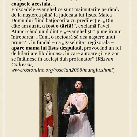
coapsele acestuia
…
Episoadele evanghelice sunt maimuţărite pe rând,
de la naşterea până la judecata lui Iisus, Maica
Domnului fiind batjocorită cu predilecţie: „Din
câte am auzit,
a fost o târfă
!”, exclamă Pavel.
Atunci când unul dintre „evanghelişti” pune ironic
întrebarea: „Cum, o fecioară să dea naştere unui
prunc?”, în fundal – ca „găselniţă” regizorală –
apare mama lui Iisus despuiată
, provocând un fel
de hilaritate libidinoasă, în care autoare şi regizor
se întâlnesc în acelaşi duh profanator” (
Răzvan
Codrescu,
www.rostonline.org/rost/ian2006/mungiu.shtml
)