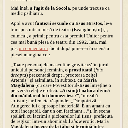
Mai întâi
a fugit de la Socola
, pe unde trecuse ca
medic psihiatru.
Apoi a avut
fantezii sexuale cu Iisus Hristos
, le-a
transpus într-o piesă de teatru (Evangheliştii) şi,
culmea!, a primit pentru asta premiul Uniter pentru
cea mai bună piesă de teatru din 1992. Iată, mai
jos,
un comentariu
făcut după punerea în scenă a
piesei mungioaicei:
„Toate personajele masculine gravitează în jurul
unicului personaj feminin,
o prostituată
(
foto
dreapta
) prezentată drept „preoteasa zeiţei
Artemis” şi asimilată, în subtext, cu
Maria
Magdalena
(cu care Povestitorul-
Iisus
întreţine o
perversă relaţie erotică: „
Ai simţit natura divină
din mădularul lui dumnezeiesc
?”, întreabă
sofistul; iar femeia răspunde: „Dimpotrivă…
Atingerea lui e aproape imaterială. E un amant cu
totul incapabil, dar un om fascinant…”). În scena
spălării cu lacrimi a picioarelor lui Iisus, prefăcută
de regizor într-un abominabil
show
erotic, Maria
Magdalena
începe de la tălpi şi termină între