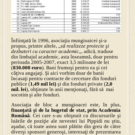
Înfiinţată în 1996, asociaţia mungioaicei şi-a
propus, printre altele, „
să realizeze proiecte şi
dezbateri cu caracter academic
„, adică, traduse
din limbajul academic, asta înseamnă, doar pentru
perioada 2005-2007, exact 3,5 milioane de lei
(
830.000 euro
). Bani frumoşi pentru ea şi cei
câţiva angajaţi. Şi aici vorbim doar de banii
încasaţi pentru contracte de cercetare din fonduri
publice (
1,49 mil lei)
şi din fonduri private (
2,0
mil. lei
), obţinute în anii menţionaţi, fără să mai
socotim şi alte fonduri.
Asociaţia de bloc a mungioacei este, în plus,
finanţată şi de la bugetul de stat, prin Academia
Română
. Cei care s-au obişnuit cu discursurile şi
luările de poziţie ale nevestei lui Pippidi nu ştiu,
aşadar, că toate astea sunt plătite din greu de către
diverşi sponsori generoşi, interesaţi de prezentarea