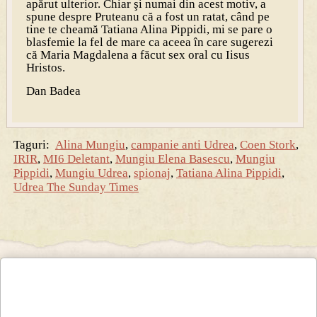
apărut ulterior. Chiar şi numai din acest motiv, a
spune despre Pruteanu că a fost un ratat, când pe
tine te cheamă Tatiana Alina Pippidi, mi se pare o
blasfemie la fel de mare ca aceea în care sugerezi
că Maria Magdalena a făcut sex oral cu Iisus
Hristos.
Dan Badea
Taguri:
Alina Mungiu
,
campanie anti Udrea
,
Coen Stork
,
IRIR
,
MI6 Deletant
,
Mungiu Elena Basescu
,
Mungiu
Pippidi
,
Mungiu Udrea
,
spionaj
,
Tatiana Alina Pippidi
,
Udrea The Sunday Times