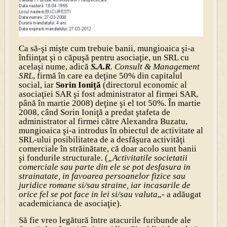
Ca să-şi mişte cum trebuie banii, mungioaica şi-a
înfiinţat şi o căpuşă pentru asociaţie, un SRL cu
acelaşi nume, adică
S.A.R
. Consult & Management
SRL
, firmă în care ea deţine 50% din capitalul
social, iar
Sorin Ioniţă
(directorul economic al
asociaţiei SAR şi fost administrator al firmei SAR,
până în martie 2008) deţine şi el tot 50%. În martie
2008, când Sorin Ioniţă a predat ştafeta de
administrator al firmei către Alexandra Buzatu,
mungioaica şi-a introdus în obiectul de activitate al
SRL-ului posibilitatea de a desfăşura activităţi
comerciale în străinătate, că doar acolo sunt banii
şi fondurile structurale. (
„Activitatile societatii
comerciale sau parte din ele se pot desfasura in
strainatate, in favoarea persoanelor fizice sau
juridice romane si/sau straine, iar incasarile de
orice fel se pot face in lei si/sau valuta
„- a adăugat
academicianca de asociaţie).
Să fie vreo legătură între atacurile furibunde ale