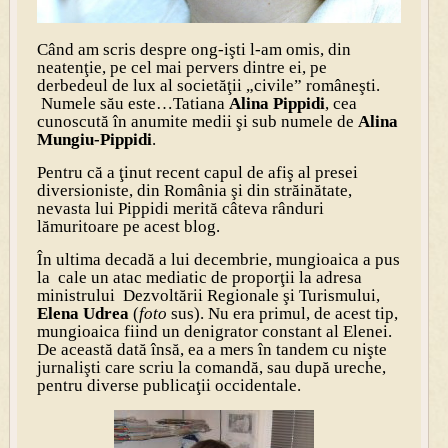
Când am scris despre ong-işti l-am omis, din
neatenţie, pe cel mai pervers dintre ei, pe
derbedeul de lux al societăţii „civile” româneşti.
Numele său este…Tatiana
Alina Pippidi
, cea
cunoscută în anumite medii şi sub numele de
Alina
Mungiu-Pippidi
.
Pentru că a ţinut recent capul de afiş al presei
diversioniste, din România şi din străinătate,
nevasta lui Pippidi merită câteva rânduri
lămuritoare pe acest blog.
În ultima decadă a lui decembrie, mungioaica a pus
la cale un atac mediatic de proporţii la adresa
ministrului Dezvoltării Regionale şi Turismului,
Elena Udrea
(
foto
sus). Nu era primul, de acest tip,
mungioaica fiind un denigrator constant al Elenei.
De această dată însă, ea a mers în tandem cu nişte
jurnalişti care scriu la comandă, sau după ureche,
pentru diverse publicaţii occidentale.