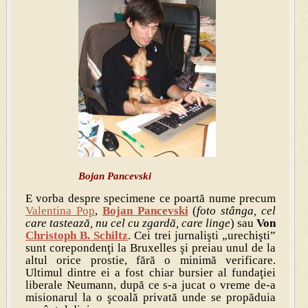
Bojan Pancevski
E vorba despre specimene ce poartă nume precum
Valentina Pop
,
Bojan Pancevski
(
foto stânga, cel
care tastează, nu cel cu zgardă, care linge
) sau
Von
Christoph B. Schiltz
. Cei trei jurnalişti „urechişti”
sunt corepondenţi la Bruxelles şi preiau unul de la
altul orice prostie, fără o minimă verificare.
Ultimul dintre ei a fost chiar bursier al fundaţiei
liberale Neumann, după ce s-a jucat o vreme de-a
misionarul la o şcoală privată unde se propăduia