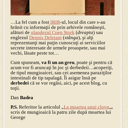
…La fel cum a fost
IRIR
-ul, locul din care s-au
hrănit cu informaţii de prin arhivele româneşti,
alături de
olandezul Coen Stork
(
dreapta
) sau
englezul
Dennis Deletant
(
stânga
), şi alţi
reprezentanţi mai puţin cunoscuţi ai serviciilor
secrete interesate de urmele proaspete, sau mai
vechi, lăsate peste tot…
Cum spuneam,
va fi un an greu
, poate şi pentru că
acum vor fi aruncaţi în joc şi derbedeii…acoperiţi,
de tipul mungioaicei, sau cei asemenea paraziţilor
intestinali de tip tapalagă. Îi asigur însă pe
derbedei
că se vor regăsi, aici, pe acest blog, cu
toţii.
Dan
Badea
P.S.
Referitor la articolul „
La moartea unui clovn
„
,
scris de mungioaică la patru zile după moartea lui
George