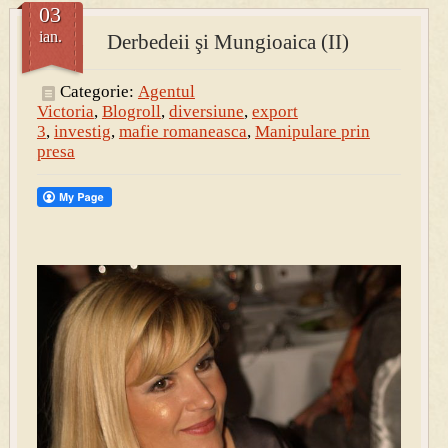
03
ian.
Derbedeii şi Mungioaica (II)
PRESA
Permise pentru vânătoarea de porci în costume, cu gulere albe
Categorie:
Agentul
Victoria
,
Blogroll
,
diversiune
,
export
3
,
investig
,
mafie romaneasca
,
Manipulare prin
presa