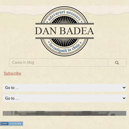
Subscribe
Prima mea carte publicata (Nemira)
Averea Presedintelui: prima lucrare despre controversatele
conturi secrete ale Securitatii.