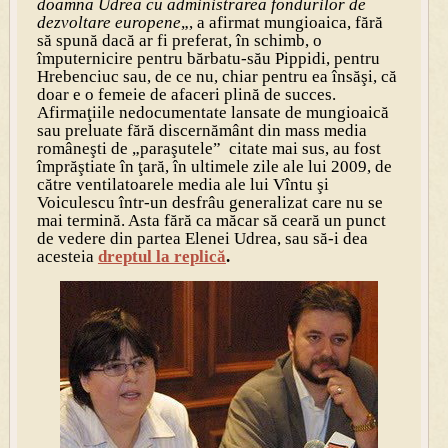
doamna Udrea cu administrarea fondurilor de
dezvoltare europene
„, a afirmat mungioaica, fără
să spună dacă ar fi preferat, în schimb, o
împuternicire pentru bărbatu-său Pippidi, pentru
Hrebenciuc sau, de ce nu, chiar pentru ea însăşi, că
doar e o femeie de afaceri plină de succes.
Afirmaţiile nedocumentate lansate de mungioaică
sau preluate fără discernământ din mass media
româneşti de „paraşutele” citate mai sus, au fost
împrăştiate în ţară, în ultimele zile ale lui 2009, de
către ventilatoarele media ale lui Vîntu şi
Voiculescu într-un desfrâu generalizat care nu se
mai termină. Asta fără ca măcar să ceară un punct
de vedere din partea Elenei Udrea, sau să-i dea
acesteia
dreptul la replică
.