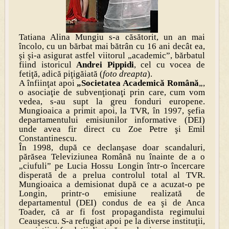
Tatiana Alina Mungiu s-a căsătorit, un an mai
încolo, cu un bărbat mai bătrân cu 16 ani decât ea,
şi şi-a asigurat astfel viitorul „academic”, bărbatul
fiind istoricul
Andrei Pippidi
, cel cu vocea de
fetiţă, adică piţigăiată (
foto dreapta
).
A înfiinţat apoi
„Societatea Academică Română
„,
o asociaţie de subvenţionaţi prin care, cum vom
vedea, s-au supt la greu fonduri europene.
Mungioaica a primit apoi, la TVR, în 1997, şefia
departamentului emisiunilor informative (DEI)
unde avea fir direct cu Zoe Petre şi Emil
Constantinescu.
În 1998, după ce declanşase doar scandaluri,
părăsea Televiziunea Română nu înainte de a o
„ciufuli” pe Lucia Hossu Longin într-o încercare
disperată de a prelua controlul total al TVR.
Mungioaica a demisionat după ce a acuzat-o pe
Longin, printr-o emisiune realizată de
departamentul (DEI) condus de ea şi de Anca
Toader, că ar fi fost propagandista regimului
Ceauşescu. S-a refugiat apoi pe la diverse instituţii,