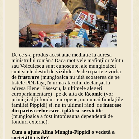
De ce s-a produs acest atac mediatic la adresa
ministrului român? Dacă motivele mafioţilor Vîntu
sau Voiculescu sunt cunoscute, ale mungioaicei
sunt şi ele destul de vizibile. Pe de o parte e vorba
de
frustrare
(mungioaica nu uită scoaterea de pe
listele PDL Iaşi, în urma atacului declanşat la
adresa Elenei Băsescu, la ultimele alegeri
europarlamentare) , pe de alta de
lăcomie
(vor
primi şi alţii fonduri europene, nu numai fundaţiile
familiei Pippidi) şi, nu în ultimul rând, de
interese
din partea celor care-i plătesc serviciile
(mungioaica a fost întotdeauna dependentă de
fonduri externe).
Cum a ajuns Alina Mungiu-Pippidi o vedetă a
societăţii civile?