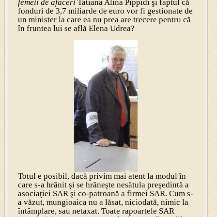
femeii de afaceri
Tatiana Alina Pippidi şi faptul că
fonduri de 3,7 miliarde de euro vor fi gestionate de
un minister la care ea nu prea are trecere pentru că
în fruntea lui se află Elena Udrea?
Totul e posibil, dacă privim mai atent la modul în
care s-a hrănit şi se hrăneşte nesătula preşedintă a
asociaţiei SAR şi co-patroană a firmei SAR. Cum s-
a văzut, mungioaica nu a lăsat, niciodată, nimic la
întâmplare, sau netaxat. Toate rapoartele SAR