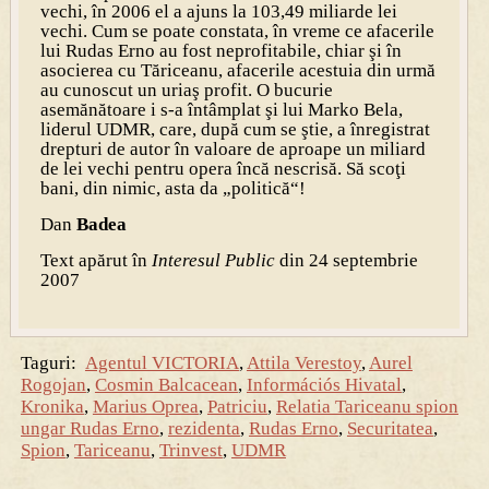
vechi, în 2006 el a ajuns la 103,49 miliarde lei
vechi. Cum se poate constata, în vreme ce afacerile
lui Rudas Erno au fost neprofitabile, chiar şi în
asocierea cu Tăriceanu, afacerile acestuia din urmă
au cunoscut un uriaş profit. O bucurie
asemănătoare i s-a întâmplat şi lui Marko Bela,
liderul UDMR, care, după cum se ştie, a înregistrat
drepturi de autor în valoare de aproape un miliard
de lei vechi pentru opera încă nescrisă. Să scoţi
bani, din nimic, asta da „politică“!
Dan
Badea
Text apărut în
Interesul Public
din 24 septembrie
2007
Taguri:
Agentul VICTORIA
,
Attila Verestoy
,
Aurel
Rogojan
,
Cosmin Balcacean
,
Információs Hivatal
,
Kronika
,
Marius Oprea
,
Patriciu
,
Relatia Tariceanu spion
ungar Rudas Erno
,
rezidenta
,
Rudas Erno
,
Securitatea
,
Spion
,
Tariceanu
,
Trinvest
,
UDMR