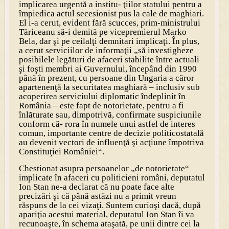
implicarea urgentă a institu- ţiilor statului pentru a
împiedica actul secesionist pus la cale de maghiari.
El i-a cerut, evident fără scucces, prim-ministrului
Tăriceanu să-i demită pe vicepremierul Marko
Bela, dar şi pe ceilalţi demnitari implicaţi. În plus,
a cerut serviciilor de informaţii „să investigheze
posibilele legături de afaceri stabilite între actuali
şi foşti membri ai Guvernului, începând din 1990
până în prezent, cu persoane din Ungaria a căror
apartenenţă la securitatea maghiară – inclusiv sub
acoperirea serviciului diplomatic îndeplinit în
România – este fapt de notorietate, pentru a fi
înlăturate sau, dimpotrivă, confirmate suspiciunile
conform că- rora în numele unui astfel de interes
comun, importante centre de decizie politicostatală
au devenit vectori de influenţă şi acţiune împotriva
Constituţiei României“.
Chestionat asupra persoanelor „de notorietate“
implicate în afaceri cu politicieni români, deputatul
Ion Stan ne-a declarat că nu poate face alte
precizări şi că până astăzi nu a primit vreun
răspuns de la cei vizaţi. Suntem curioşi dacă, după
apariţia acestui material, deputatul Ion Stan îi va
recunoaşte, în schema ataşată, pe unii dintre cei la