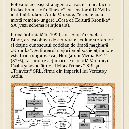
Folosind aceeaşi stratagemă a asocierii în afaceri,
Rudas Erno „se întâlneşte“ cu senatorul UDMR şi
multimiliardarul Attila Verestoy, în societatea
mixtă româno-ungară „Casa de Editură Kronika“
SA (vezi schema relaţională).
Firma, înfiinţată în 1999, cu sediul în Oradea-
Bihor, are ca obiect de activitate „editarea ziarelor“
şi deţine cunoscutul cotidian de limbă maghiară,
„Kronika“. Acţionarul majoritar al societăţii mixte
este firma ungurească „Hungarom Media KFT“
(85%), iar printre acţionari se mai află Varkonyi
Csaba şi societăţ ile „Hellas Primex“ SRL şi
„Trinvest“ SRL, firme din imperiul lui Verestoy
Attila.