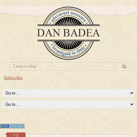
Subscribe
Prima mea carte publicata (Nemira)
Averea Presedintelui: prima lucrare despre controversatele
conturi secrete ale Securitatii.
23