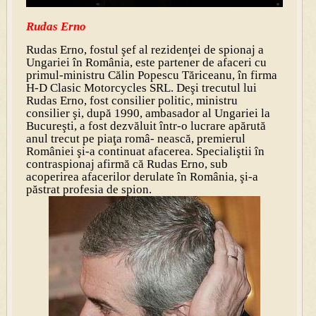
Rudas Erno
Rudas Erno
, fostul şef al rezidenţei de spionaj a
Ungariei în România, este partener de afaceri cu
primul-ministru Călin Popescu Tăriceanu, în firma
H-D Clasic Motorcycles SRL
. Deşi trecutul lui
Rudas Erno, fost consilier politic, ministru
consilier şi, după 1990, ambasador al Ungariei la
Bucureşti, a fost dezvăluit într-o lucrare apărută
anul trecut pe piaţa româ- nească, premierul
României şi-a continuat afacerea. Specialiştii în
contraspionaj afirmă că Rudas Erno, sub
acoperirea afacerilor derulate în România, şi-a
păstrat profesia de spion
.