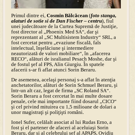
Primul dintre ei,
Cosmin Bălcăcean
(
foto stanga,
alaturi de sotie si de Dan Fischer – centru
), fiul
unei judecătoare de la Curtea Supremă de Justiţie,
fost director al „Phoenix Med SA“, dar şi
reprezentant al „SC Multisistem Industry“ SRL, a
fost cercetat pentru „evaziune fiscală, fals
intelectual, înşelăciune şi intermediere
neautorizată de valori mobiliare“, în „afacerea
RECO“, alături de isralianul Pesach Moshe, dar şi
de fostul şef al FPS, Alin Giurgiu. În spatele
afacerii s-ar fi aflat atunci Sorin Beraru.
De asemenea, acelaşi personaj s-a aflat în atenţia
anchetatorilor, alături de Sorin Schmuel Beraru, şi
într-un alt caz, legat de firma „SC Roland SA“.
Sorin Beraru a fost cercetat în mai multe dosare
penale, cele mai importante fiind dosarul „CICO“
şi cel privind mituirea cu 1,5 milioane de dolari a
unor magistraţi şi poliţişti români.
Ionel Sufer, celălalt asociat al lui Rudas Erno, a
fost şi el partener de afaceri al aceluiaşi Sorin
Beraru, dar şi al celebrului şef al APAPS, Ovidiu