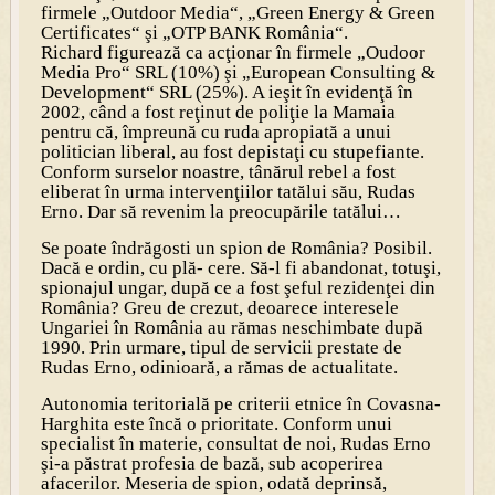
firmele „Outdoor Media“, „Green Energy & Green
Certificates“ şi „OTP BANK România“.
Richard figurează ca acţionar în firmele „Oudoor
Media Pro“ SRL (10%) şi „European Consulting &
Development“ SRL (25%). A ieşit în evidenţă în
2002, când a fost reţinut de poliţie la Mamaia
pentru că, împreună cu ruda apropiată a unui
politician liberal, au fost depistaţi cu stupefiante.
Conform surselor noastre, tânărul rebel a fost
eliberat în urma intervenţiilor tatălui său, Rudas
Erno. Dar să revenim la preocupările tatălui…
Se poate îndrăgosti un spion de România? Posibil.
Dacă e ordin, cu plă- cere. Să-l fi abandonat, totuşi,
spionajul ungar, după ce a fost şeful rezidenţei din
România? Greu de crezut, deoarece interesele
Ungariei în România au rămas neschimbate după
1990. Prin urmare, tipul de servicii prestate de
Rudas Erno, odinioară, a rămas de actualitate.
Autonomia teritorială pe criterii etnice în Covasna-
Harghita este încă o prioritate. Conform unui
specialist în materie, consultat de noi, Rudas Erno
şi-a păstrat profesia de bază, sub acoperirea
afacerilor. Meseria de spion, odată deprinsă,