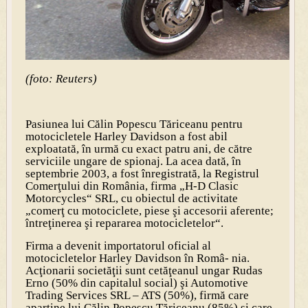
(foto: Reuters)
Pasiunea lui Călin Popescu Tăriceanu pentru
motocicletele Harley Davidson a fost abil
exploatată, în urmă cu exact patru ani, de către
serviciile ungare de spionaj. La acea dată, în
septembrie 2003, a fost înregistrată, la Registrul
Comerţului din România, firma „H-D Clasic
Motorcycles“ SRL, cu obiectul de activitate
„comerţ cu motociclete, piese şi accesorii aferente;
întreţinerea şi repararea motocicletelor“.
Firma a devenit importatorul oficial al
motocicletelor Harley Davidson în Româ- nia.
Acţionarii societăţii sunt cetăţeanul ungar Rudas
Erno (50% din capitalul social) şi Automotive
Trading Services SRL – ATS (50%), firmă care
aparţine lui Călin Popescu Tăriceanu (85%) şi care