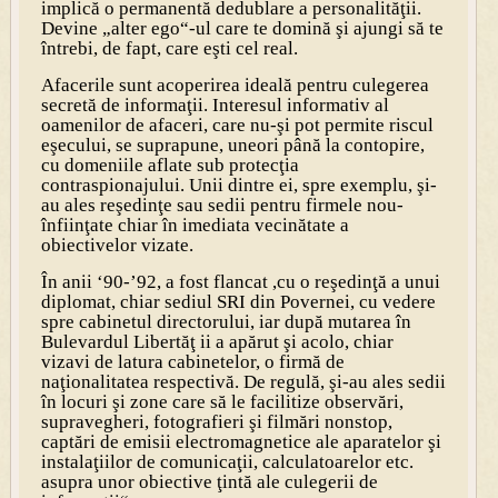
implică o permanentă dedublare a personalităţii.
Devine „alter ego“-ul care te domină şi ajungi să te
întrebi, de fapt, care eşti cel real.
Afacerile sunt acoperirea ideală pentru culegerea
secretă de informaţii. Interesul informativ al
oamenilor de afaceri, care nu-şi pot permite riscul
eşecului, se suprapune, uneori până la contopire,
cu domeniile aflate sub protecţia
contraspionajului. Unii dintre ei, spre exemplu, şi-
au ales reşedinţe sau sedii pentru firmele nou-
înfiinţate chiar în imediata vecinătate a
obiectivelor vizate.
În anii ‘90-’92, a fost flancat ,cu o reşedinţă a unui
diplomat, chiar sediul SRI din Povernei, cu vedere
spre cabinetul directorului, iar după mutarea în
Bulevardul Libertăţ ii a apărut şi acolo, chiar
vizavi de latura cabinetelor, o firmă de
naţionalitatea respectivă. De regulă, şi-au ales sedii
în locuri şi zone care să le facilitize observări,
supravegheri, fotografieri şi filmări nonstop,
captări de emisii electromagnetice ale aparatelor şi
instalaţiilor de comunicaţii, calculatoarelor etc.
asupra unor obiective ţintă ale culegerii de