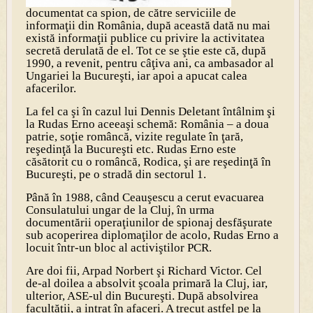
documentat ca spion, de către serviciile de
informaţii din România, după această dată nu mai
există informaţii publice cu privire la activitatea
secretă derulată de el. Tot ce se ştie este că, după
1990, a revenit, pentru câţiva ani, ca ambasador al
Ungariei la Bucureşti, iar apoi a apucat calea
afacerilor.
La fel ca şi în cazul lui Dennis Deletant întâlnim şi
la Rudas Erno aceeaşi schemă: România – a doua
patrie, soţie româncă, vizite regulate în ţară,
reşedinţă la Bucureşti etc. Rudas Erno este
căsătorit cu o româncă, Rodica, şi are reşedinţă în
Bucureşti, pe o stradă din sectorul 1.
Până în 1988, când Ceauşescu a cerut evacuarea
Consulatului ungar de la Cluj, în urma
documentării operaţiunilor de spionaj desfăşurate
sub acoperirea diplomaţilor de acolo, Rudas Erno a
locuit într-un bloc al activiştilor PCR.
Are doi fii, Arpad Norbert şi Richard Victor. Cel
de-al doilea a absolvit şcoala primară la Cluj, iar,
ulterior, ASE-ul din Bucureşti. După absolvirea
facultăţii, a intrat în afaceri. A trecut astfel pe la