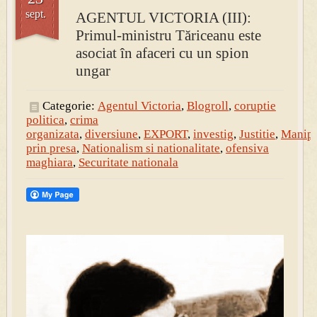
sept.
AGENTUL VICTORIA (III):
Primul-ministru Tăriceanu este
asociat în afaceri cu un spion
ungar
Categorie:
Agentul Victoria
,
Blogroll
,
coruptie
politica
,
crima
organizata
,
diversiune
,
EXPORT
,
investig
,
Justitie
,
Manipu
prin presa
,
Nationalism si nationalitate
,
ofensiva
maghiara
,
Securitate nationala