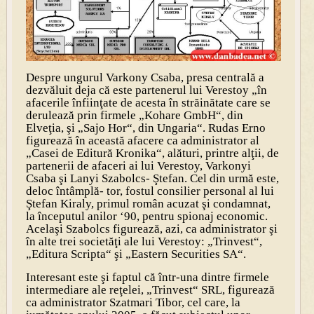
Despre ungurul Varkony Csaba, presa centrală a
dezvăluit deja că este partenerul lui Verestoy „în
afacerile înfiinţate de acesta în străinătate care se
derulează prin firmele „Kohare GmbH“, din
Elveţia, şi „Sajo Hor“, din Ungaria“. Rudas Erno
figurează în această afacere ca administrator al
„Casei de Editură Kronika“, alături, printre alţii, de
partenerii de afaceri ai lui Verestoy, Varkonyi
Csaba şi Lanyi Szabolcs- Ştefan. Cel din urmă este,
deloc întâmplă- tor, fostul consilier personal al lui
Ştefan Kiraly, primul român acuzat şi condamnat,
la începutul anilor ‘90, pentru spionaj economic.
Acelaşi Szabolcs figurează, azi, ca administrator şi
în alte trei societăţi ale lui Verestoy: „Trinvest“,
„Editura Scripta“ şi „Eastern Securities SA“.
Interesant este şi faptul că într-una dintre firmele
intermediare ale reţelei, „Trinvest“ SRL, figurează
ca administrator Szatmari Tibor, cel care, la