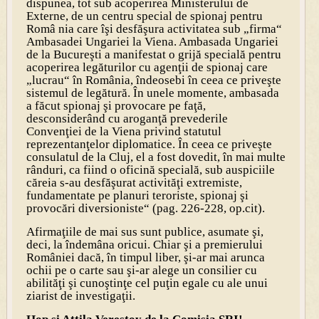
dispunea, tot sub acoperirea Ministerului de
Externe, de un centru special de spionaj pentru
Româ nia care îşi desfăşura activitatea sub „firma“
Ambasadei Ungariei la Viena. Ambasada Ungariei
de la Bucureşti a manifestat o grijă specială pentru
acoperirea legăturilor cu agenţii de spionaj care
„lucrau“ în România, îndeosebi în ceea ce priveşte
sistemul de legătură. În unele momente, ambasada
a făcut spionaj şi provocare pe faţă,
desconsiderând cu aroganţă prevederile
Convenţiei de la Viena privind statutul
reprezentanţelor diplomatice. În ceea ce priveşte
consulatul de la Cluj, el a fost dovedit, în mai multe
rânduri, ca fiind o oficină specială, sub auspiciile
căreia s-au desfăşurat activităţi extremiste,
fundamentate pe planuri teroriste, spionaj şi
provocări diversioniste
“ (pag. 226-228, op.cit).
Afirmaţiile de mai sus sunt publice, asumate şi,
deci, la îndemâna oricui. Chiar şi a premierului
României dacă, în timpul liber, şi-ar mai arunca
ochii pe o carte sau şi-ar alege un consilier cu
abilităţi şi cunoştinţe cel puţin egale cu ale unui
ziarist de investigaţii.