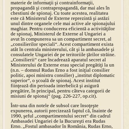
materie de informaţii şi contrainformaţii,
propagandă şi contrapropagandă, dar mai ales în
chestiuni de spionaj. Cu toate acestea, realitatea
este că Ministerul de Externe reprezintă şi astăzi
unul dintre organele cele mai active ale spionajului
maghiar. Pentru conducerea eficientă a activităţilor
de spionaj, Ministerul de Externe al Ungariei a
avut în compunerea sa un compartiment secret, al
„consilierilor speciali“. Acest compartiment exista
atât în centrala ministerului, cât şi la ambasadele şi
consulatele Ungariei de pe teritoriile ţărilor străine.
„Consilierii“ care încadrează aparatul secret al
Ministerului de Externe erau special pregătiţi la un
(
n.n. – domnul Rudas Erno a fost iniţial consilier
politic, apoi ministru consilier
) „institut diplomatic
superior“, o şcoală de spionaj. Acest institut
fiinţează din perioada interbelică şi asigură
pregătire, în principal, pentru câteva categorii de
misiuni de spionaj
“ (pag. 226-227, op.cit).
Într-una din notele de subsol care însoţeşte
expunerea, autorii precizează faptul că, înainte de
1990, şeful „compartimentului secret“ din cadrul
Ambasadei Ungariei de la Bucureşti era Rudas
Erno. „
Fostul ambasador în România, Rudas Erno,