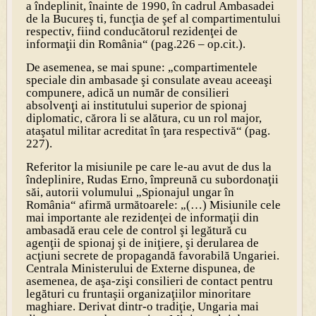
a îndeplinit, înainte de 1990, în cadrul Ambasadei
de la Bucureş ti, funcţia de şef al compartimentului
respectiv, fiind
conducătorul rezidenţei de
informaţii din România
“ (pag.226 – op.cit.).
De asemenea, se mai spune: „
compartimentele
speciale din ambasade şi consulate aveau aceeaşi
compunere, adică un număr de consilieri
absolvenţi ai institutului superior de spionaj
diplomatic, cărora li se alătura, cu un rol major,
ataşatul militar acreditat în ţara respectivă
“ (pag.
227).
Referitor la misiunile pe care le-au avut de dus la
îndeplinire, Rudas Erno, împreună cu subordonaţii
săi, autorii volumului „Spionajul ungar în
România“ afirmă următoarele: „(…)
Misiunile cele
mai importante ale rezidenţei de informaţii din
ambasadă erau cele de control şi legătură cu
agenţii de spionaj şi de iniţiere, şi derularea de
acţiuni secrete de propagandă favorabilă Ungariei.
Centrala Ministerului de Externe dispunea, de
asemenea, de aşa-zişi consilieri de contact pentru
legături cu fruntaşii organizaţiilor minoritare
maghiare. Derivat dintr-o tradiţie, Ungaria mai