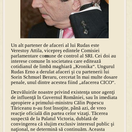
Un alt partener de afaceri al lui Rudas este
Verestoy Attila
, vicepreş edintele Comisiei
parlamentare co
m
une de control al SRI. Cei doi au
interese comune în societatea care editează
cotidianul de limbă maghiară „Kronika“.
Ungurul
Rudas Erno a derulat afaceri şi cu partenerii lui
Sorin Schmuel Beraru, cercetat în mai multe dosare
penale, unul dintre acestea fiind „afacerea CICO“.
Dezvăluirile noastre privind existenţa unor agenţi
de influenţă în Guvernul României, sau în imediata
apropiere a primului-ministru Călin Popescu
Tăriceanu n-au fost însoţite, până azi, de vreo
reacţie oficială din partea celor vizaţi. Tăcerea
suspectă de la Palatul Victoria, dublată de
convingerea că slujim exclusiv interesul public şi
naţional, ne determină să continuăm. Aceasta