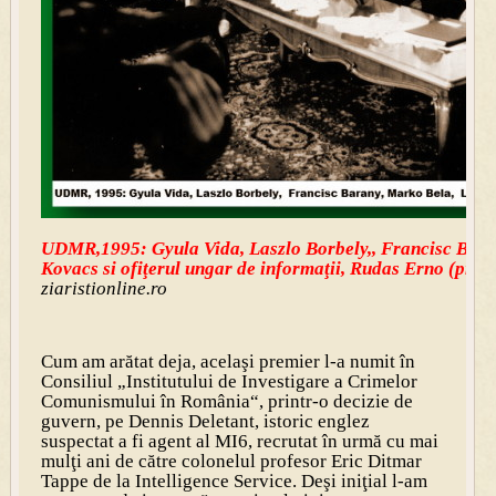
UDMR,1995: Gyula Vida, Laszlo Borbely,, Francisc Bara
Kovacs si ofiţerul ungar de informaţii, Rudas Erno (prim
ziaristionline.ro
Cum am arătat deja, acelaşi premier l-a numit în
Consiliul „Institutului de Investigare a Crimelor
Comunismului în România“, printr-o decizie de
guvern, pe Dennis Deletant, istoric englez
suspectat a fi agent al MI6, recrutat în urmă cu mai
mulţi ani de către colonelul profesor Eric Ditmar
Tappe de la Intelligence Service.
Deşi iniţial l-am