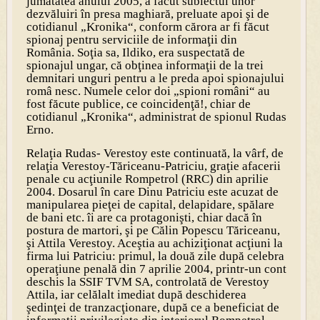
jumătatea anului 2005, a făcut subiectul unor
dezvăluiri în presa maghiară, preluate apoi şi de
cotidianul „Kronika“, conform cărora ar fi făcut
spionaj pentru serviciile de informaţii din
România. Soţia sa, Ildiko, era suspectată de
spionajul ungar, că obţinea informaţii de la trei
demnitari unguri pentru a le preda apoi spionajului
româ nesc. Numele celor doi „spioni români“ au
fost făcute publice, ce coincidenţă!, chiar de
cotidianul „Kronika“, administrat de spionul Rudas
Erno.
Relaţia Rudas- Verestoy este continuată, la vârf, de
relaţia Verestoy-Tăriceanu-Patriciu, graţie afacerii
penale cu acţiunile Rompetrol (RRC) din aprilie
2004. Dosarul în care Dinu Patriciu este acuzat de
manipularea pieţei de capital, delapidare, spălare
de bani etc. îi are ca protagonişti, chiar dacă în
postura de martori, şi pe Călin Popescu Tăriceanu,
şi Attila Verestoy. Aceştia au achiziţionat acţiuni la
firma lui Patriciu: primul, la două zile după celebra
operaţiune penală din 7 aprilie 2004, printr-un cont
deschis la SSIF TVM SA, controlată de Verestoy
Attila, iar celălalt imediat după deschiderea
şedinţei de tranzacţionare, după ce a beneficiat de