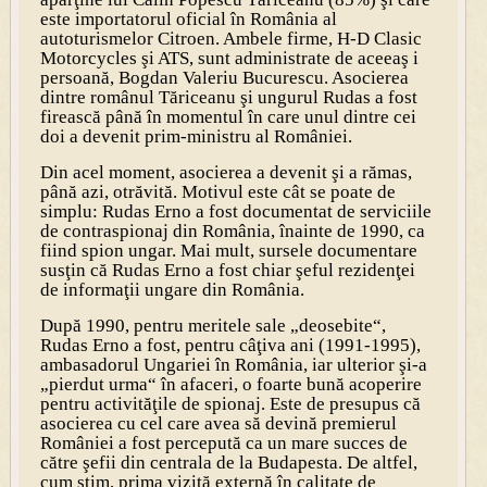
este importatorul oficial în România al
autoturismelor Citroen. Ambele firme, H-D Clasic
Motorcycles şi ATS, sunt administrate de aceeaş i
persoană, Bogdan Valeriu Bucurescu. Asocierea
dintre românul Tăriceanu şi ungurul Rudas a fost
firească până în momentul în care unul dintre cei
doi a devenit prim-ministru al României.
Din acel moment, asocierea a devenit şi a rămas,
până azi, otrăvită. Motivul este cât se poate de
simplu: Rudas Erno a fost documentat de serviciile
de contraspionaj din România, înainte de 1990, ca
fiind spion ungar. Mai mult, sursele documentare
susţin că Rudas Erno a fost chiar şeful rezidenţei
de informaţii ungare din România.
După 1990, pentru meritele sale „deosebite“,
Rudas Erno a fost, pentru câţiva ani (1991-1995),
ambasadorul Ungariei în România, iar ulterior şi-a
„pierdut urma“ în afaceri, o foarte bună acoperire
pentru activităţile de spionaj. Este de presupus că
asocierea cu cel care avea să devină premierul
României a fost percepută ca un mare succes de
către şefii din centrala de la Budapesta. De altfel,
cum ştim, prima vizită externă în calitate de