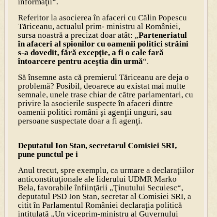
informaţii“.
Referitor la asocierea în afaceri cu Călin Popescu
Tăriceanu, actualul prim- ministru al României,
sursa noastră a precizat doar atât: „
Parteneriatul
în afaceri al spionilor cu oamenii politici străini
s-a dovedit, fără excepţie, a fi o cale fară
întoarcere pentru aceştia din urmă
“.
Să însemne asta că premierul Tăriceanu are deja o
problemă? Posibil, deoarece au existat mai multe
semnale, unele trase chiar de către parlamentari, cu
privire la asocierile suspecte în afaceri dintre
oamenii politici români şi agenţii unguri, sau
persoane suspectate doar a fi agenţi.
Deputatul Ion Stan, secretarul Comisiei SRI,
pune punctul pe i
Anul trecut, spre exemplu, ca urmare a declaraţiilor
anticonstituţionale ale liderului UDMR Marko
Bela, favorabile înfiinţării „Ţinutului Secuiesc“,
deputatul PSD Ion Stan, secretar al Comisiei SRI, a
citit în Parlamentul României declaraţia politică
intitulată „Un viceprim-ministru al Guvernului