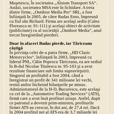
Muşetescu, în societatea „Alstom Transport SA“.
Astăzi, societatea MSA este în lichidare. A treia
dintre firme, „Outdoor Media Pro“ SRL, a fost
înfiinţată în 2005, de către Rudas Erno, împreună
cu fiul său Richard. Firma are acelaşi sediu (Calea
Floreasca nr. 91-111) şi acelaşi obiect de activitate
(publicitate) cu al societăţii „Outdoor Media“, anul
trecut înregistrând pierderi.
Doar în afaceri Rudas pierde, iar Tăriceanu
câştigă
În privinţa celei de-a patra firme, „HD Clasic
Motorcycles“, înfiinţată în 2003, împreună cu
liderul PNL, Călin Popescu Tăriceanu, ea are sediul
în B-dul Nicolae Titulescu nr. 95-103 şi a avut
rezultate financiare sub limita supravieţuirii.
Singurul an profitabil a fost 2004, când a
înregistrat un profit de 341 milioane lei vechi,
restul anilor încheind bilanţurile pe minus.
Administratorul de la H-D, Bucurescu, este acelaşi
cu cel de la „Automotive Trading Services“ (ATS),
firmă care a avut însă profituri uriaşe. Astfel, după
ce patronul a devenit prim-ministru, profiturile
firmei ATS au crescut, în doi ani, de 27,4 ori. Dacă
în 2004 profitul net al ATS era de 3,7 miliarde lei