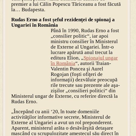
premier a lui Călin Popescu Tăriceanu a fost făcută
la… Budapesta.
Rudas Erno a fost şeful rezidenţei de spionaj a
Ungariei în România
Până în 1990,
Rudas Erno
a fost
„consilier politic“, iar apoi
ministru consilier în Ministerul
de Externe al Ungariei. Într-o
lucrare apărută anul trecut la
editura Elion, „
Spionajul ungar
în România
“, autorii
Traian-
Valentin Poncea
şi
Aurel
Rogojan
(foşti ofiţeri de
informaţii) dezvăluie preocupă
rile trecute sau prezente ale aşa-
zişilor „consilieri politici“ din
Ministerul ungar de Externe, cu referire directă la
Rudas Erno.
„
Începând cu anii ‘20, în toate domeniile
activităţilor informative secrete, Ministerul de
Externe al Ungariei a avut un rol preponderent.
Aparent, ministerul arăta o desăvârşită detaşare
mascând cu scrupulozitate amestecul său direct în