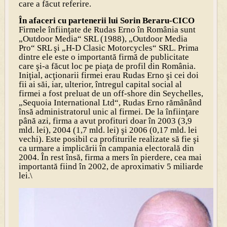
care a făcut referire.
În afaceri cu partenerii lui Sorin Beraru-CICO
Firmele înfiinţate de Rudas Erno în România sunt
„Outdoor Media“ SRL (1988), „Outdoor Media
Pro“ SRL şi „H-D Clasic Motorcycles“ SRL. Prima
dintre ele este o importantă firmă de publicitate
care şi-a făcut loc pe piaţa de profil din România.
Iniţial, acţionarii firmei erau Rudas Erno şi cei doi
fii ai săi, iar, ulterior, întregul capital social al
firmei a fost preluat de un off-shore din Seychelles,
„Sequoia International Ltd“, Rudas Erno rămânând
însă administratorul unic al firmei. De la înfiinţare
până azi, firma a avut profituri doar în 2003 (3,9
mld. lei), 2004 (1,7 mld. lei) şi 2006 (0,17 mld. lei
vechi). Este posibil ca profiturile realizate să fie şi
ca urmare a implicării în campania electorală din
2004. În rest însă, firma a mers în pierdere, cea mai
importantă fiind în 2002, de aproximativ 5 miliarde
lei.\