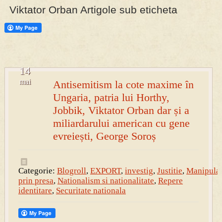
Viktator Orban Artigole sub eticheta
14
mai
Antisemitism la cote maxime în
Ungaria, patria lui Horthy,
Jobbik, Viktator Orban dar și a
miliardarului american cu gene
evreiești, George Soroș
Categorie:
Blogroll
,
EXPORT
,
investig
,
Justitie
,
Manipula
prin presa
,
Nationalism si nationalitate
,
Repere
identitare
,
Securitate nationala