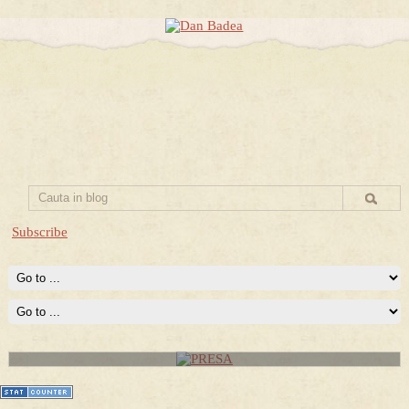
Subscribe
PRESA
Permise pentru vânătoarea de porci în costume, cu gulere albe