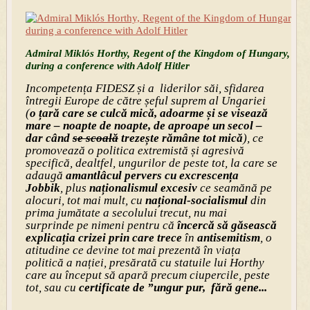
Admiral Miklós Horthy, Regent of the Kingdom of Hungary,
during a conference with Adolf Hitler
Incompetența FIDESZ și a liderilor săi, sfidarea
întregii Europe de către șeful suprem al Ungariei
(
o țară care se culcă mică, adoarme și se visează
mare – noapte de noapte, de aproape un secol –
dar când
se scoală
trezește rămâne tot mică
), ce
promovează o politica extremistă și agresivă
specifică, dealtfel, ungurilor de peste tot, la care se
adaugă
amantlâcul pervers cu excrescența
Jobbik
, plus
naționalismul excesiv
ce seamănă pe
alocuri, tot mai mult, cu
național-socialismul
din
prima jumătate a secolului trecut, nu mai
surprinde pe nimeni pentru că
încercă să găsească
explicația crizei prin care trece
în
antisemitism
, o
atitudine ce devine tot mai prezentă în viața
politică a nației, presărată cu statuile lui Horthy
care au început să apară precum ciupercile, peste
tot, sau cu
certificate de ”ungur pur, fără gene...