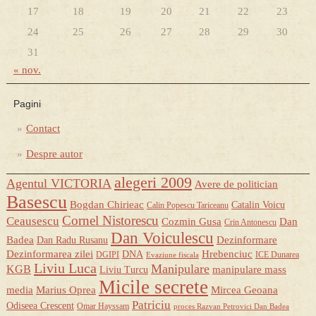
17
18
19
20
21
22
23
24
25
26
27
28
29
30
31
« nov.
Pagini
Contact
Despre autor
alegeri 2009
Agentul VICTORIA
Avere de politician
Basescu
Bogdan Chirieac
Catalin Voicu
Calin Popescu Tariceanu
Cornel Nistorescu
Ceausescu
Cozmin Gusa
Dan
Crin Antonescu
Dan Voiculescu
Badea
Dezinformare
Dan Radu Rusanu
Dezinformarea zilei
Hrebenciuc
DNA
DGIPI
ICE Dunarea
Evaziune fiscala
Liviu Luca
Manipulare
KGB
manipulare mass
Liviu Turcu
Micile secrete
media
Marius Oprea
Mircea Geoana
Patriciu
Odiseea Crescent
Omar Hayssam
proces Razvan Petrovici Dan Badea