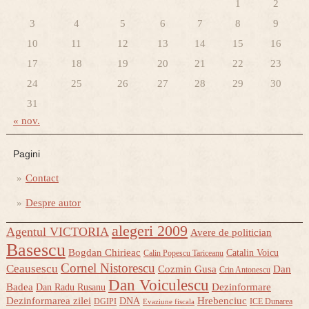
1
2
3
4
5
6
7
8
9
10
11
12
13
14
15
16
17
18
19
20
21
22
23
24
25
26
27
28
29
30
31
« nov.
Pagini
Contact
Despre autor
alegeri 2009
Agentul VICTORIA
Avere de politician
Basescu
Bogdan Chirieac
Catalin Voicu
Calin Popescu Tariceanu
Cornel Nistorescu
Ceausescu
Cozmin Gusa
Dan
Crin Antonescu
Dan Voiculescu
Badea
Dezinformare
Dan Radu Rusanu
Dezinformarea zilei
Hrebenciuc
DNA
DGIPI
ICE Dunarea
Evaziune fiscala