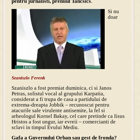
pentru jurnalisti, premiul Tancsics
.
Si nu
doar
Szaniszlo Ferenk
Szaniszlo a fost premiat duminica, ci si Janos
Petras, solistul vocal al grupului Karpatia,
considerat a fi trupa de casa a partidului de
extrema-dreapta Jobbik – recunoscut pentru
atacurile sale virulente antisemite, la fel si
arheologul Kornel Bakay, cel care pretinde ca Iisus
Hristos a fost ungur, iar evreii – comercianti de
sclavi in timpul Evului Mediu.
Gafa a Guvernului Orban sau gest de fronda?