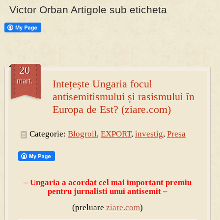
Victor Orban Artigole sub eticheta
PRESA
Permise pentru vânătoarea de porci în costume, cu gulere albe
20
mart.
Intețește Ungaria focul
antisemitismului și rasismului în
Europa de Est? (ziare.com)
Categorie:
Blogroll
,
EXPORT
,
investig
,
Presa
– Ungaria a acordat cel mai important
premiu
pentru jurnalisti unui a
ntisemit –
(preluare
ziare.com
)