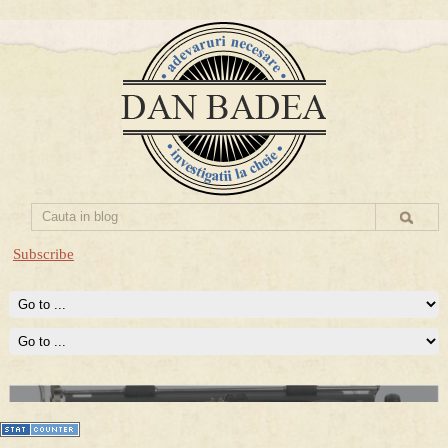
Subscribe
Prima mea carte publicata (Nemira)
Averea Presedintelui: prima lucrare despre controversatele
conturi secrete ale Securitatii.