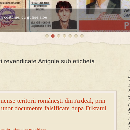
în costume, cu gulere albe
espre controversatele conturi secrete ale Securitatii.
i revendicate Artigole sub eticheta
"
a
"
B
mense teritorii românești din Ardeal, prin
(
a unor documente falsificate dupa Diktatul
M
D
I
M
D
vestig
,
ofensiva maghiara