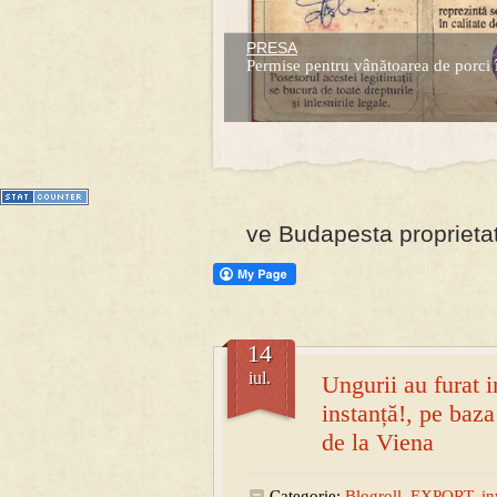
PRESA
Prima mea carte publicata (Nemira)
Permise pentru vânătoarea de porci 
Averea Presedintelui: prima lucrare d
1
2
3
4
5
6
7
ve Budapesta proprietat
14
iul.
Ungurii au furat i
instanță!, pe baz
de la Viena
Categorie:
Blogroll
,
EXPORT
,
in