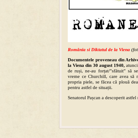
România si Diktatul de la Viena
(fo
Documentele proveneau din Arhivel
la Viena din 30 august 1940,
atunci 
de ruși, ne-au forțat/”sfătuit” să 
vreme ce Churchill, care avea să n
propria piele, se făcea că plouă dea
pentru astfel de situații.
Senatorul Pașcan a descoperit astfe