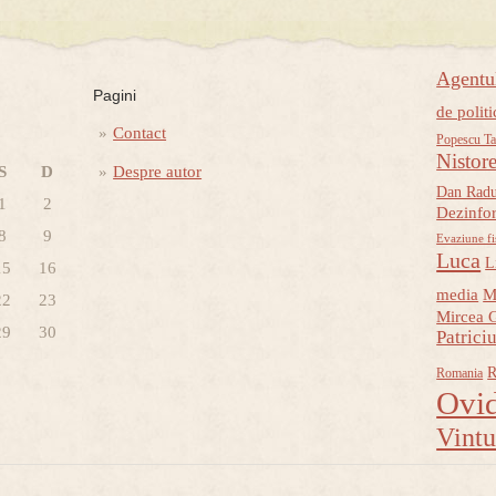
Agent
Pagini
de politi
Contact
Popescu Ta
Nistor
S
D
Despre autor
Dan Rad
1
2
Dezinfo
8
9
Evaziune fi
Luca
L
15
16
media
M
22
23
Mircea 
29
30
Patrici
R
Romania
Ovid
Vint