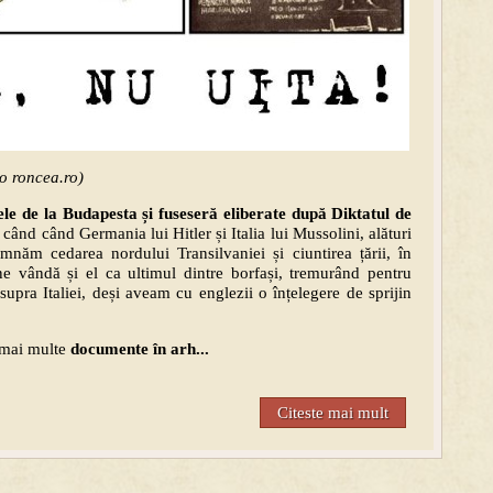
to roncea.ro)
e de la Budapesta și fuseseră eliberate după Diktatul de
când când Germania lui Hitler și Italia lui Mussolini, alături
semnăm cedarea nordului Transilvaniei și ciuntirea țării, în
e vândă și el ca ultimul dintre borfași, tremurând pentru
supra Italiei, deși aveam cu englezii o înțelegere de sprijin
l mai multe
documente în arh...
Citeste mai mult