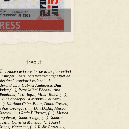
trecut:
În viziunea redactorilor de la secţia română
 Europei Libere, corespundeau definiţiei de
disident" următorii ce­tă­ţeni: P.
Alexandrescu, Gabriel Andreescu,
Dan
Badea
,(...), Petre Mihai Băcanu, Ana
landiana, Geo Bogza, Mihai Botez, (...),
Liviu Cangeopol, Alexandru Călinescu,
...), Mariana Celac-Botez, Doina Cornea,
ihai Creangă, (...), Dan Deşliu, Mircea
inescu, (...) Radu Filipescu, (...), Mircea
orgulescu, Dumitru Iuga, (...) Dumitru
azilu, Corneliu Mănescu, (...) Aurel
ragoş Munteanu, (...) Vasile Paraschiv,