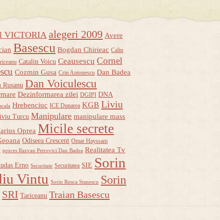
alegeri 2009
ul VICTORIA
Avere
Basescu
cian
Bogdan Chirieac
Calin
Cornel
Ceausescu
Catalin Voicu
riceanu
escu
Cozmin Gusa
Dan Badea
Crin Antonescu
Dan Voiculescu
u Rusanu
rmare
Dezinformarea zilei
DNA
DGIPI
Liviu
KGB
Hrebenciuc
ICE Dunarea
scala
Manipulare
manipulare mass
iviu Turcu
Micile secrete
arius Oprea
Geoana
Odiseea Crescent
Omar Hayssam
u
Realitatea Tv
proces Razvan Petrovici Dan Badea
Sorin
udas Erno
SIE
Securitatea
Securitate
iu Vintu
Sorin
Sorin Rosca Stanescu
u
SRI
Traian Basescu
Tariceanu