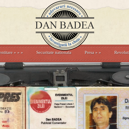
entitare
» »
»
Securitate nationala
Presa
»
»
Revolut