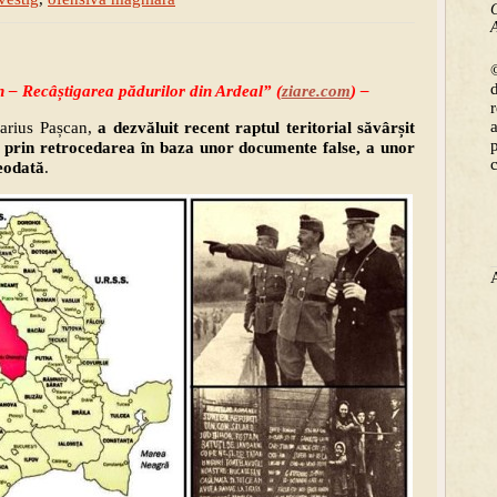
C
A
©
n – Recâștigarea pădurilor din Ardeal” (
ziare.com
) –
arius Pașcan,
a dezvăluit recent raptul teritorial săvârșit
 prin retrocedarea în baza unor documente false, a unor
reodată
.