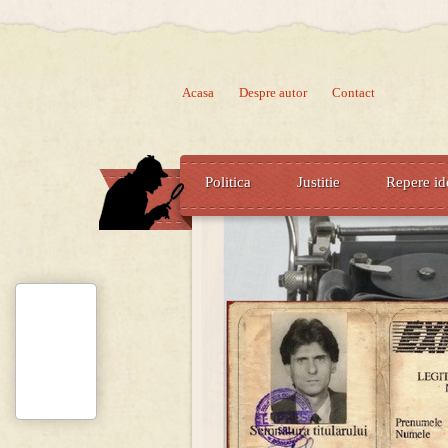
Acasa
Despre autor
Contact
Politica
Justitie
Repere id