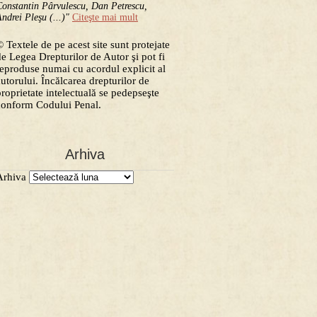
onstantin Pârvulescu, Dan Petrescu,
ndrei Pleşu (...)"
Citeşte mai mult
 Textele de pe acest site sunt protejate
de Legea Drepturilor de Autor şi pot fi
reproduse numai cu acordul explicit al
autorului. Încălcarea drepturilor de
proprietate intelectuală se pedepseşte
conform Codului Penal.
Arhiva
Arhiva