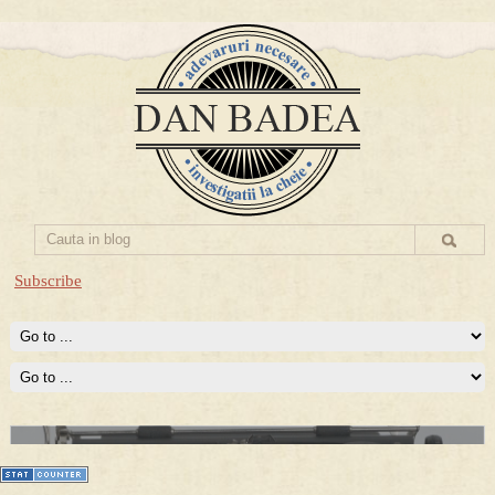
Subscribe
Prima mea carte publicata (Nemira)
Averea Presedintelui: prima lucrare despre controversatele
conturi secrete ale Securitatii.