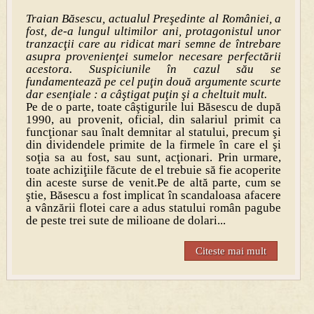
Traian Băsescu, actualul Preşedinte al României, a
fost, de-a lungul ultimilor ani, protagonistul unor
tranzacţii care au ridicat mari semne de întrebare
asupra provenienţei sumelor necesare perfectării
acestora. Suspiciunile în c
azul său se
fundamentează pe cel puţin două argumente scurte
dar esenţiale : a câştigat puţin şi a cheltuit mult.
Pe de o parte, toate câştigurile lui Băsescu de după
1990, au provenit, oficial, din salariul primit ca
funcţionar sau înalt demnitar al statului, precum şi
din dividendele primite de la firmele în care el şi
soţia sa au fost, sau sunt, acţionari. Prin urmare,
toate achiziţiile făcute de el trebuie să fie acoperite
din aceste surse de venit.Pe de altă parte, cum se
ştie, Băsescu a fost implicat în scandaloasa afacere
a vânzării flotei care a adus statului român pagube
de peste trei sute de milioane de dolari...
Citeste mai mult