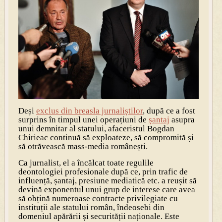
Deși
exclus din breasla jurnaliștilor
, după ce a fost
surprins în timpul unei operațiuni de
șantaj
asupra
unui demnitar al statului, afaceristul Bogdan
Chirieac continuă să exploateze, să compromită și
să otrăvească mass-media românești.
Ca jurnalist, el a încălcat toate regulile
deontologiei profesionale după ce, prin trafic de
influență, șantaj, presiune mediatică etc. a reușit să
devină exponentul unui grup de interese care avea
să obțină numeroase contracte privilegiate cu
instituții ale statului român, îndeosebi din
domeniul apărării și securității naționale. Este