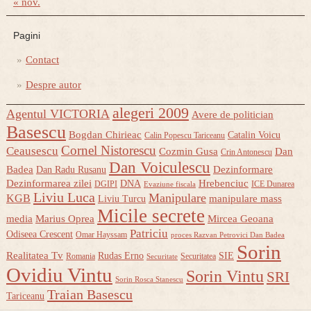
« nov.
Pagini
Contact
Despre autor
alegeri 2009
Agentul VICTORIA
Avere de politician
Basescu
Bogdan Chirieac
Catalin Voicu
Calin Popescu Tariceanu
Cornel Nistorescu
Ceausescu
Cozmin Gusa
Dan
Crin Antonescu
Dan Voiculescu
Badea
Dezinformare
Dan Radu Rusanu
Dezinformarea zilei
Hrebenciuc
DNA
DGIPI
ICE Dunarea
Evaziune fiscala
Liviu Luca
Manipulare
KGB
manipulare mass
Liviu Turcu
Micile secrete
media
Marius Oprea
Mircea Geoana
Patriciu
Odiseea Crescent
Omar Hayssam
proces Razvan Petrovici Dan Badea
Sorin
Realitatea Tv
Rudas Erno
SIE
Romania
Securitatea
Securitate
Ovidiu Vintu
Sorin Vintu
SRI
Sorin Rosca Stanescu
Traian Basescu
Tariceanu