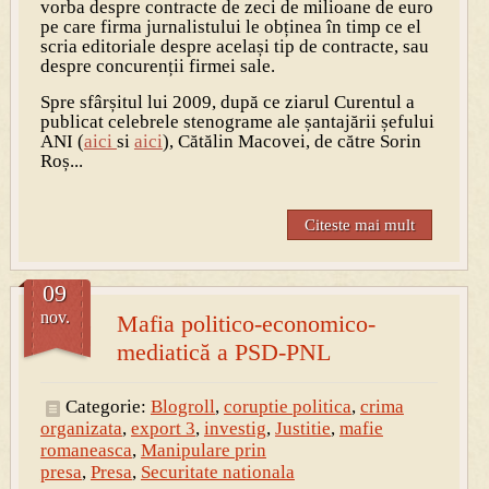
vorba despre contracte de zeci de milioane de euro
pe care firma jurnalistului le obținea în timp ce el
scria editoriale despre același tip de contracte, sau
despre concurenții firmei sale.
Spre sfârșitul lui 2009, după ce ziarul Curentul a
publicat celebrele stenograme ale șantajării șefului
ANI (
aici
si
aici
), Cătălin Macovei, de către Sorin
Roș...
Citeste mai mult
09
nov.
Mafia politico-economico-
mediatică a PSD-PNL
Categorie:
Blogroll
,
coruptie politica
,
crima
organizata
,
export 3
,
investig
,
Justitie
,
mafie
romaneasca
,
Manipulare prin
presa
,
Presa
,
Securitate nationala