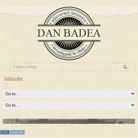
Subscribe
Prima mea carte publicata (Nemira)
Averea Presedintelui: prima lucrare despre controversatele
conturi secrete ale Securitatii.