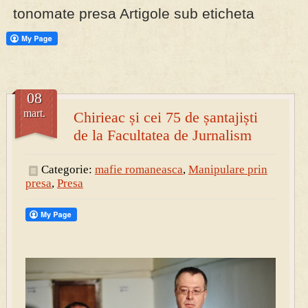
tonomate presa Artigole sub eticheta
PRESA
Permise pentru vânătoarea de porci în costume, cu gulere albe
08
mart.
Chirieac și cei 75 de șantajiști
de la Facultatea de Jurnalism
Categorie:
mafie romaneasca
,
Manipulare prin
presa
,
Presa