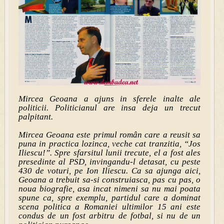
Mircea Geoana a ajuns in sferele inalte ale
politicii. Politicianul are insa deja un trecut
palpitant.
Mircea Geoana este primul român care a reusit sa
puna in practica lozinca, veche cat tranzitia, “Jos
Iliescu!”. Spre sfarsitul lunii trecute, el a fost ales
presedinte al PSD, invingandu-l detasat, cu peste
430 de voturi, pe Ion Iliescu. Ca sa ajunga aici,
Geoana a trebuit sa-si construiasca, pas cu pas, o
noua biografie, asa incat nimeni sa nu mai poata
spune ca, spre exemplu, partidul care a dominat
scena politica a Romaniei ultimilor 15 ani este
condus de un f
ost arbitru de fotbal, si nu de un