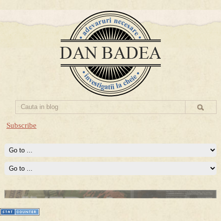
Subscribe
Prima mea carte publicata (Nemira)
Averea Presedintelui: prima lucrare despre controversatele
conturi secrete ale Securitatii.