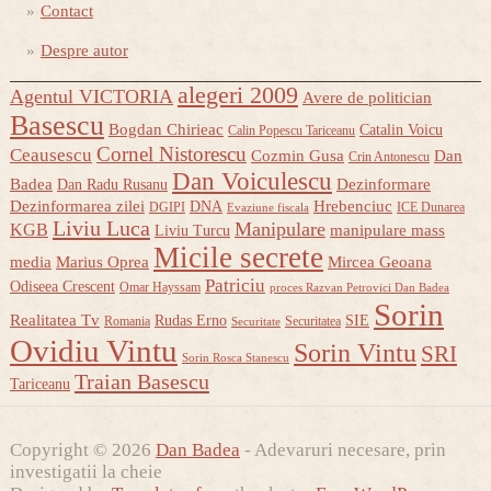
Contact
Despre autor
alegeri 2009
Agentul VICTORIA
Avere de politician
Basescu
Bogdan Chirieac
Catalin Voicu
Calin Popescu Tariceanu
Cornel Nistorescu
Ceausescu
Cozmin Gusa
Dan
Crin Antonescu
Dan Voiculescu
Badea
Dezinformare
Dan Radu Rusanu
Dezinformarea zilei
Hrebenciuc
DNA
DGIPI
ICE Dunarea
Evaziune fiscala
Liviu Luca
Manipulare
KGB
manipulare mass
Liviu Turcu
Micile secrete
media
Marius Oprea
Mircea Geoana
Patriciu
Odiseea Crescent
Omar Hayssam
proces Razvan Petrovici Dan Badea
Sorin
Realitatea Tv
Rudas Erno
SIE
Romania
Securitatea
Securitate
Ovidiu Vintu
Sorin Vintu
SRI
Sorin Rosca Stanescu
Traian Basescu
Tariceanu
Copyright © 2026
Dan Badea
- Adevaruri necesare, prin
investigatii la cheie