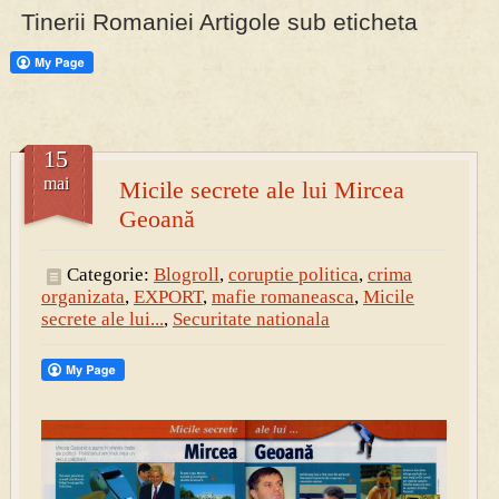
Tinerii Romaniei Artigole sub eticheta
PRESA
Permise pentru vânătoarea de porci în costume, cu gulere albe
15
mai
Micile secrete ale lui Mircea
Geoană
Categorie:
Blogroll
,
coruptie politica
,
crima
organizata
,
EXPORT
,
mafie romaneasca
,
Micile
secrete ale lui...
,
Securitate nationala