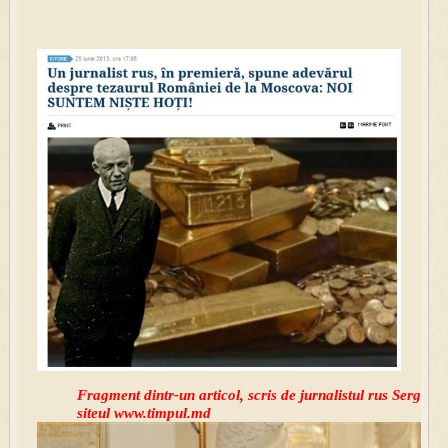
Fragment dintr-un articol, scris de jurnalistul rus Serghei
siteul www.timpul.md