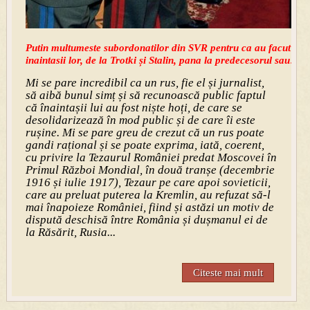
Putin multumeste subordonatilor din SVR pentru ca au facut totul
inaintasii lor, de la Trotki și Stalin, pana la predecesorul sau!
Mi se pare incredibil ca un rus, fie el și jurnalist,
să aibă bunul simț și să recunoască public faptul
că înaintașii lui au fost niște hoți, de care se
desolidarizează în mod public și de care îi este
rușine. Mi se pare greu de crezut că un rus poate
gandi rațional și se poate exprima, iată, coerent,
cu privire la Tezaurul României predat Moscovei în
Primul Război Mondial, în două tranșe (decembrie
1916 și iulie 1917), Tezaur pe care apoi sovieticii,
care au preluat puterea la Kremlin, au refuzat să-l
mai înapoieze României, fiind și astăzi un motiv de
dispută deschisă între România și dușmanul ei de
la Răsărit, Rusia...
Citeste mai mult