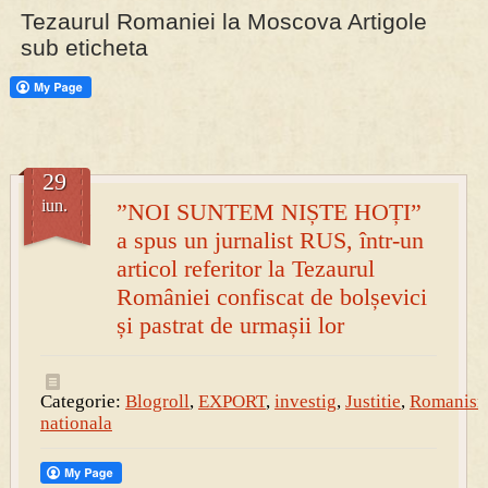
Tezaurul Romaniei la Moscova Artigole
sub eticheta
PRESA
Permise pentru vânătoarea de porci în costume, cu gulere albe
29
iun.
”NOI SUNTEM NIȘTE HOȚI”
a spus un jurnalist RUS, într-un
articol referitor la Tezaurul
României confiscat de bolșevici
și pastrat de urmașii lor
Categorie:
Blogroll
,
EXPORT
,
investig
,
Justitie
,
Romanis
nationala