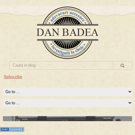
Subscribe
Prima mea carte publicata (Nemira)
Averea Presedintelui: prima lucrare despre controversatele
conturi secrete ale Securitatii.