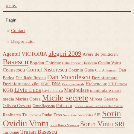
« nov.
Pagini
Contact
Despre autor
alegeri 2009
Agentul VICTORIA
Avere de politician
Basescu
Bogdan Chirieac
Catalin Voicu
Calin Popescu Tariceanu
Cornel Nistorescu
Ceausescu
Cozmin Gusa
Dan
Crin Antonescu
Dan Voiculescu
Badea
Dezinformare
Dan Radu Rusanu
Dezinformarea zilei
Hrebenciuc
DNA
DGIPI
ICE Dunarea
Evaziune fiscala
Liviu Luca
Manipulare
KGB
manipulare mass
Liviu Turcu
Micile secrete
media
Marius Oprea
Mircea Geoana
Patriciu
Odiseea Crescent
Omar Hayssam
proces Razvan Petrovici Dan Badea
Sorin
Realitatea Tv
Rudas Erno
SIE
Romania
Securitatea
Securitate
Ovidiu Vintu
Sorin Vintu
SRI
Sorin Rosca Stanescu
Traian Basescu
Tariceanu