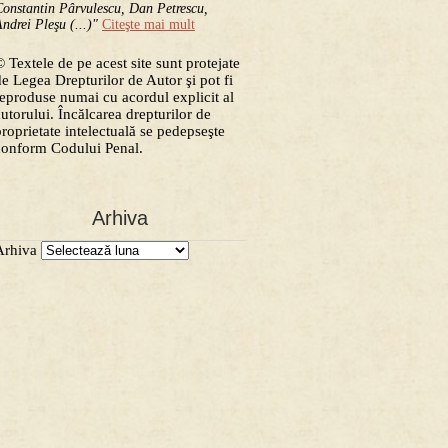
onstantin Pârvulescu, Dan Petrescu,
ndrei Pleşu (...)"
Citeşte mai mult
 Textele de pe acest site sunt protejate
de Legea Drepturilor de Autor şi pot fi
reproduse numai cu acordul explicit al
autorului. Încălcarea drepturilor de
proprietate intelectuală se pedepseşte
conform Codului Penal.
Arhiva
Arhiva