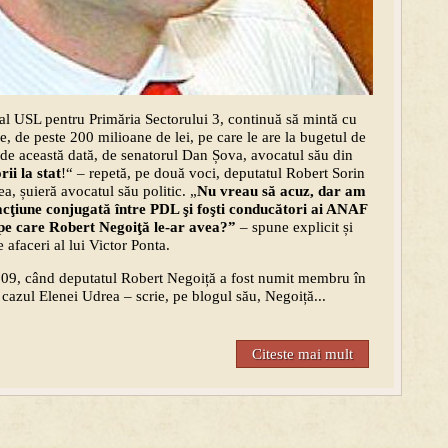
al USL pentru Primăria Sectorului 3, continuă să mintă cu
șe, de peste 200 milioane de lei, pe care le are la bugetul de
ă, de această dată, de senatorul Dan Șova, avocatul său din
ii la stat
!“ – repetă, pe două voci, deputatul Robert Sorin
, șuieră avocatul său politic. „
Nu vreau să acuz, dar am
acţiune conjugată între PDL şi foşti conducători ai ANAF
t pe care Robert Negoiţă le-ar avea?”
– spune explicit și
 afaceri al lui Victor Ponta.
009, când deputatul Robert Negoiță a fost numit membru în
azul Elenei Udrea – scrie, pe blogul său, Negoiță...
Citeste mai mult