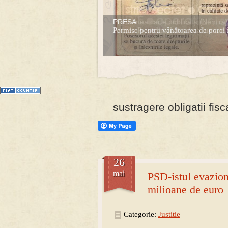
PRESA
Prima mea carte publicata (Nemira)
Permise pentru vânătoarea de porci 
Averea Presedintelui: prima lucrare d
1
2
3
4
5
6
7
sustragere obligatii fisc
26
mai
PSD-istul evazion
milioane de euro
Categorie:
Justitie