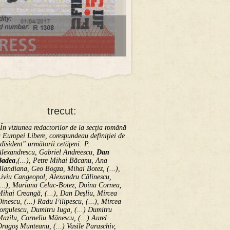
trecut:
În viziunea redactorilor de la secţia română
 Europei Libere, corespundeau definiţiei de
disident" următorii ce­tă­ţeni: P.
Alexandrescu, Gabriel Andreescu,
Dan
Badea
,(...), Petre Mihai Băcanu, Ana
landiana, Geo Bogza, Mihai Botez, (...),
Liviu Cangeopol, Alexandru Călinescu,
...), Mariana Celac-Botez, Doina Cornea,
ihai Creangă, (...), Dan Deşliu, Mircea
inescu, (...) Radu Filipescu, (...), Mircea
orgulescu, Dumitru Iuga, (...) Dumitru
azilu, Corneliu Mănescu, (...) Aurel
ragoş Munteanu, (...) Vasile Paraschiv,