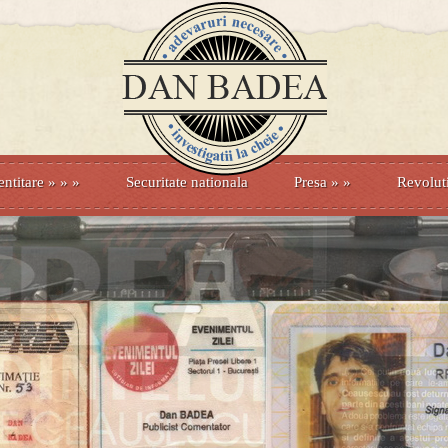
entitare
» »
»
Securitate nationala
Presa
»
»
Revolut