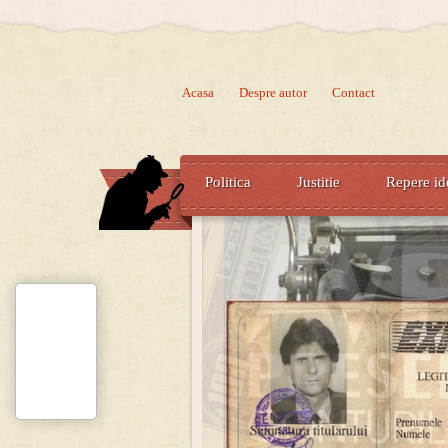
Acasa
Despre autor
Contact
Politica
Justitie
Repere id