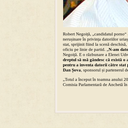
Robert Negoiță, „candidatul porno“ 
nerușinare în privința datoriilor uria
stat, sprijinit fiind la scenă deschis
oficiu pe linie de partid. „
N-am dator
Negoiță. E o răzbunare a Elenei Udrea
dreptul să mă gândesc că există o 
pentru a inventa datorii către sta
Dan Șova
, sponsorul și partenerul de
„Totul a început în toamna anului 2
Comisia Parlamentară de Anchetă în c