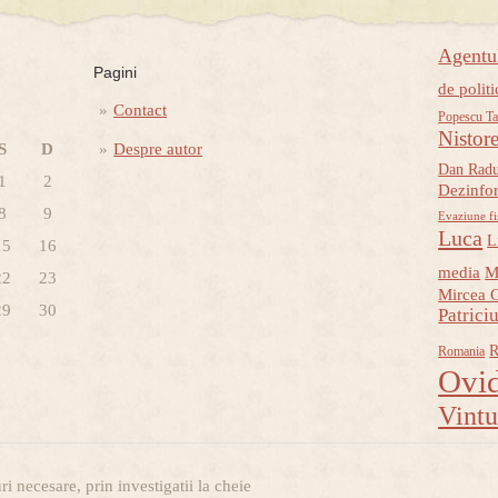
Agent
Pagini
de politi
Contact
Popescu Ta
Nistor
S
D
Despre autor
Dan Rad
1
2
Dezinfo
8
9
Evaziune fi
Luca
L
15
16
media
M
22
23
Mircea 
29
30
Patrici
R
Romania
Ovid
Vint
i necesare, prin investigatii la cheie