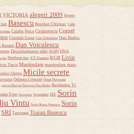
alegeri 2009
ul VICTORIA
Avere
Basescu
cian
Bogdan Chirieac
Calin
Cornel
Ceausescu
Catalin Voicu
riceanu
escu
Cozmin Gusa
Dan Badea
Crin Antonescu
Dan Voiculescu
u Rusanu
rmare
Dezinformarea zilei
DNA
DGIPI
Liviu
KGB
Hrebenciuc
ICE Dunarea
scala
Manipulare
manipulare mass
iviu Turcu
Micile secrete
arius Oprea
Geoana
Odiseea Crescent
Omar Hayssam
u
Realitatea Tv
proces Razvan Petrovici Dan Badea
Sorin
udas Erno
SIE
Securitatea
Securitate
iu Vintu
Sorin
Sorin Rosca Stanescu
u
SRI
Traian Basescu
Tariceanu