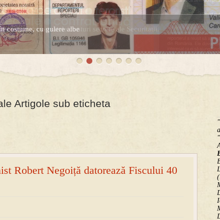
în costume, cu gulere albe
espre controversatele conturi secrete ale Securitatii.
ale Artigole sub eticheta
"
a
"
B
ist Robert Negoiță datorează Fiscului 40
(
M
D
I
M
D