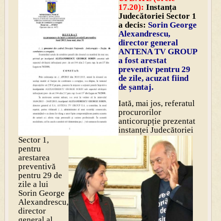
17.20):
Instanța
Judecătoriei Sector 1
a decis:
Sorin George
Alexandrescu,
director general
ANTENA TV GROUP
a fost arestat
preventiv pentru 29
de zile, acuzat fiind
de șantaj.
Iată, mai jos, referatul
procurorilor
anticorupție prezentat
instanței Judecătoriei
Sector 1,
pentru
arestarea
preventivă
pentru 29 de
zile a lui
Sorin George
Alexandrescu,
director
general al