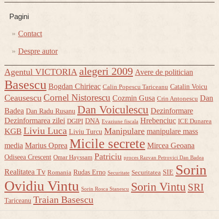
Pagini
Contact
Despre autor
alegeri 2009
Agentul VICTORIA
Avere de politician
Basescu
Bogdan Chirieac
Catalin Voicu
Calin Popescu Tariceanu
Cornel Nistorescu
Ceausescu
Cozmin Gusa
Dan
Crin Antonescu
Dan Voiculescu
Badea
Dezinformare
Dan Radu Rusanu
Dezinformarea zilei
Hrebenciuc
DNA
DGIPI
ICE Dunarea
Evaziune fiscala
Liviu Luca
Manipulare
KGB
manipulare mass
Liviu Turcu
Micile secrete
media
Marius Oprea
Mircea Geoana
Patriciu
Odiseea Crescent
Omar Hayssam
proces Razvan Petrovici Dan Badea
Sorin
Realitatea Tv
Rudas Erno
SIE
Romania
Securitatea
Securitate
Ovidiu Vintu
Sorin Vintu
SRI
Sorin Rosca Stanescu
Traian Basescu
Tariceanu