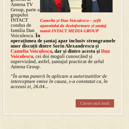
Antena TV
Group, parte a
grupului
INTACT
Camelia și Dan Voiculescu – șefii
condus de
aparatului de dezinformare și șantaj
familia Dan
numit INTACT MEDIA GROUP
Voiculescu.
În
operațiunea de șantaj apar inclusiv stenogramele
unor discuții dintre Sorin Alexandrescu și
Camelia Voiculescu
, dar și dintre acesta și
Dan
Voiculescu
, cei doi moguli cunoscând și
supervizând, astfel, șantajul practicat de șeful
Antena Group.
”
În urma punerii în aplicare a autorizatiilor de
interceptare emise în cauza, s-a constatat ca, în
aceeasi zi, 26.04...
Citeste mai mult