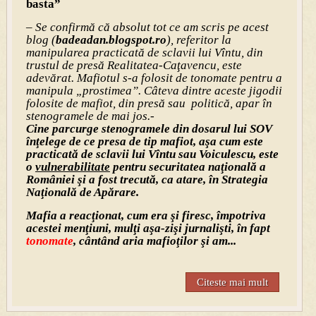
basta”
– Se confirmă că absolut tot ce am scris pe acest
blog (
badeadan.blogspot.ro
), referitor la
manipularea practicată de sclavii lui Vîntu, din
trustul de presă Realitatea-Caţavencu, este
adevărat. Mafiotul s-a folosit de tonomate pentru a
manipula „prostimea”. Câteva dintre aceste jigodii
folosite de mafiot, din presă sau politică, apar în
stenogramele de mai jos.-
Cine parcurge stenogramele din dosarul lui SOV
înţelege de ce presa de tip mafiot, aşa cum este
practicată de sclavii lui Vîntu sau Voiculescu, este
o
vulnerabilitate
pentru securitatea naţională a
României şi a fost trecută, ca atare, în Strategia
Naţională de Apărare.
Mafia a reacţionat, cum era şi firesc, împotriva
acestei menţiuni, mulţi aşa-zişi jurnalişti, în fapt
tonomate
, cântând aria mafioţilor şi am...
Citeste mai mult