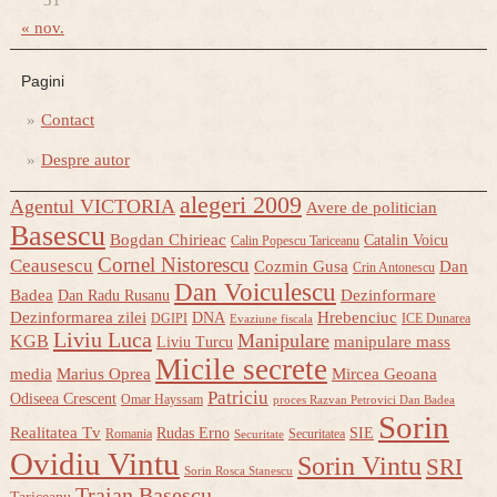
31
« nov.
Pagini
Contact
Despre autor
alegeri 2009
Agentul VICTORIA
Avere de politician
Basescu
Bogdan Chirieac
Catalin Voicu
Calin Popescu Tariceanu
Cornel Nistorescu
Ceausescu
Cozmin Gusa
Dan
Crin Antonescu
Dan Voiculescu
Badea
Dezinformare
Dan Radu Rusanu
Dezinformarea zilei
Hrebenciuc
DNA
DGIPI
ICE Dunarea
Evaziune fiscala
Liviu Luca
Manipulare
KGB
manipulare mass
Liviu Turcu
Micile secrete
media
Marius Oprea
Mircea Geoana
Patriciu
Odiseea Crescent
Omar Hayssam
proces Razvan Petrovici Dan Badea
Sorin
Realitatea Tv
Rudas Erno
SIE
Romania
Securitatea
Securitate
Ovidiu Vintu
Sorin Vintu
SRI
Sorin Rosca Stanescu
Traian Basescu