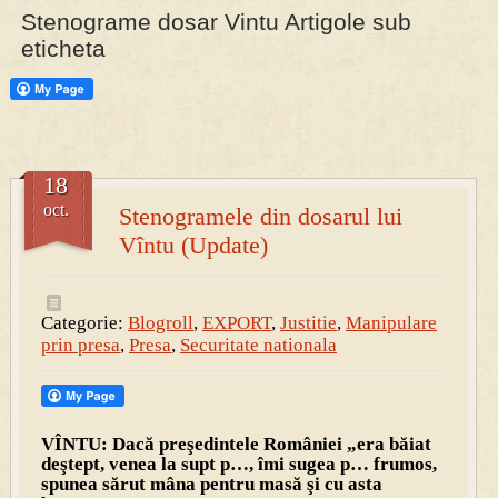
Stenograme dosar Vintu Artigole sub
eticheta
PRESA
Permise pentru vânătoarea de porci în costume, cu gulere albe
18
oct.
Stenogramele din dosarul lui
Vîntu (Update)
Categorie:
Blogroll
,
EXPORT
,
Justitie
,
Manipulare
prin presa
,
Presa
,
Securitate nationala
VÎNTU: Dacă preşedintele României „era băiat
deştept, venea la supt p…, îmi sugea p… frumos,
spunea sărut mâna pentru masă şi cu asta