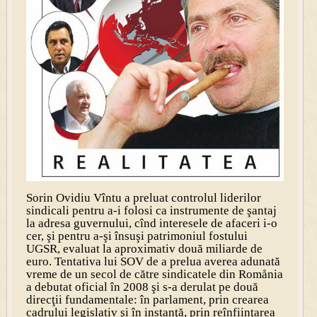
Sorin Ovidiu Vîntu a preluat controlul liderilor
sindicali pentru a-i folosi ca instrumente de şantaj
la adresa guvernului, cînd interesele de afaceri i-o
cer, şi pentru a-şi însuşi patrimoniul fostului
UGSR, evaluat la aproximativ două miliarde de
euro. Tentativa lui SOV de a prelua averea adunată
vreme de un secol de către sindicatele din Romånia
a debutat oficial în 2008 şi s-a derulat pe două
direcţii fundamentale: în parlament, prin crearea
cadrului legislativ şi în instanţă, prin reînfiinţarea