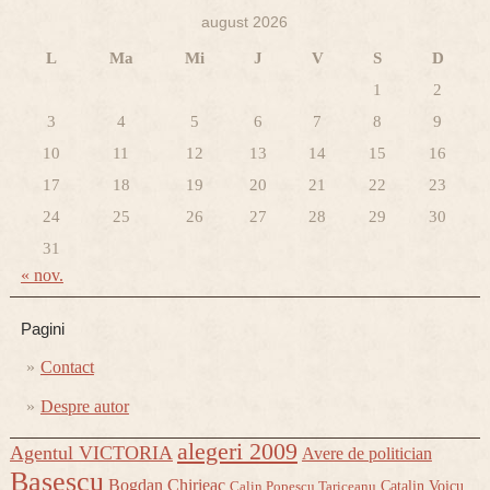
august 2026
L
Ma
Mi
J
V
S
D
1
2
3
4
5
6
7
8
9
10
11
12
13
14
15
16
17
18
19
20
21
22
23
24
25
26
27
28
29
30
31
« nov.
Pagini
Contact
Despre autor
alegeri 2009
Agentul VICTORIA
Avere de politician
Basescu
Bogdan Chirieac
Catalin Voicu
Calin Popescu Tariceanu