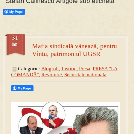
Stefan Calinescu Artigole sub eticheta
PRESA
Permise pentru vânătoarea de porci în costume, cu gulere albe
31
ian.
Mafia sindicală vânează, pentru
Vîntu, patrimoniul UGSR
Categorie:
Blogroll
,
Justitie
,
Presa
,
PRESA "LA
COMANDĂ"
,
Revolutie
,
Securitate nationala