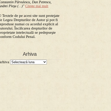
onstantin Pârvulescu, Dan Petrescu,
ndrei Pleşu (...)"
Citeşte mai mult
 Textele de pe acest site sunt protejate
de Legea Drepturilor de Autor şi pot fi
reproduse numai cu acordul explicit al
autorului. Încălcarea drepturilor de
proprietate intelectuală se pedepseşte
conform Codului Penal.
Arhiva
Arhiva