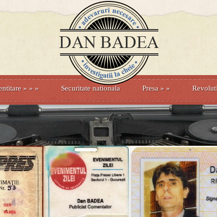
entitare
» »
»
Securitate nationala
Presa
»
»
Revolut