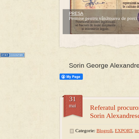
PRESA
Prima mea carte publicata (Nemira)
Permise pentru vânătoarea de porci 
Averea Presedintelui: prima lucrare d
1
2
3
4
5
6
7
Sorin George Alexandres
31
mai
Referatul procuro
Sorin Alexandres
Categorie:
Blogroll
,
EXPORT
,
in