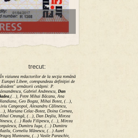
trecut:
În viziunea redactorilor de la secţia română
 Europei Libere, corespundeau definiţiei de
disident" următorii ce­tă­ţeni: P.
Alexandrescu, Gabriel Andreescu,
Dan
Badea
,(...), Petre Mihai Băcanu, Ana
landiana, Geo Bogza, Mihai Botez, (...),
Liviu Cangeopol, Alexandru Călinescu,
...), Mariana Celac-Botez, Doina Cornea,
ihai Creangă, (...), Dan Deşliu, Mircea
inescu, (...) Radu Filipescu, (...), Mircea
orgulescu, Dumitru Iuga, (...) Dumitru
azilu, Corneliu Mănescu, (...) Aurel
ragoş Munteanu, (...) Vasile Paraschiv,