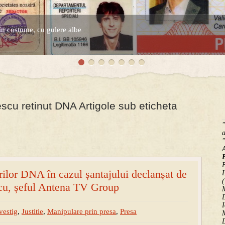
în costume, cu gulere albe
espre controversatele conturi secrete ale Securitatii.
cu retinut DNA Artigole sub eticheta
"
a
"
B
rilor DNA în cazul șantajului declanșat de
(
cu, șeful Antena TV Group
M
D
I
vestig
,
Justitie
,
Manipulare prin presa
,
Presa
M
D