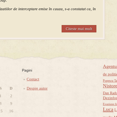
roup.
zatiilor de interceptare emise în cauza, s-a constatat ca, în
Citeste mai mult
Agent
Pagini
de politi
Contact
Popescu Ta
Nistor
S
D
Despre autor
Dan Rad
1
2
Dezinfo
8
9
Evaziune fi
Luca
L
15
16