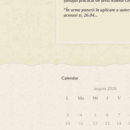
șantajul practicat de șeful Antena G
”
În urma punerii în aplicare a autori
aceeasi zi, 26.04...
Calendar
august 2026
L
Ma
Mi
J
V
3
4
5
6
7
10
11
12
13
14