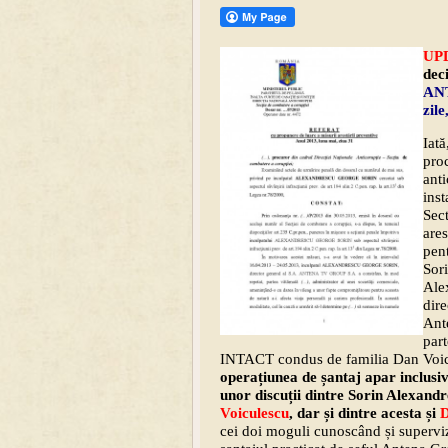
UPD
dec
ANT
zile
Iată
proc
anti
inst
Sect
ares
pent
Sor
Ale
dire
Ant
part
INTACT condus de familia Dan Voi
operațiunea de șantaj apar inclusi
unor discuții dintre Sorin Alexandr
Voiculescu
, dar și dintre acesta și
D
cei doi moguli cunoscând și superviz