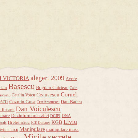
alegeri 2009
ul VICTORIA
Avere
Basescu
cian
Bogdan Chirieac
Calin
Cornel
Ceausescu
Catalin Voicu
riceanu
escu
Cozmin Gusa
Dan Badea
Crin Antonescu
Dan Voiculescu
u Rusanu
rmare
Dezinformarea zilei
DNA
DGIPI
Liviu
KGB
Hrebenciuc
ICE Dunarea
scala
Manipulare
manipulare mass
iviu Turcu
Micile secrete