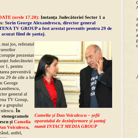
C
A
ATE (orele 17.20):
Instanța Judecătoriei Sector 1 a
©
is:
Sorin George Alexandrescu, director general
ENA TV GROUP a fost arestat preventiv pentru 29 de
, acuzat fiind de șantaj.
, mai jos, referatul
urorilor
corupție prezentat
anței Judecătoriei
or 1, pentru
tarea preventivă
ru 29 de zile a lui
in George
xandrescu,
ctor general al
ena TV Group,
e a grupului
culescu.
În
Camelia și Dan Voiculescu – șefii
v stenogramele
aparatului de dezinformare și șantaj
escu și
Camelia
numit INTACT MEDIA GROUP
an Voiculescu
,
ând, astfel,