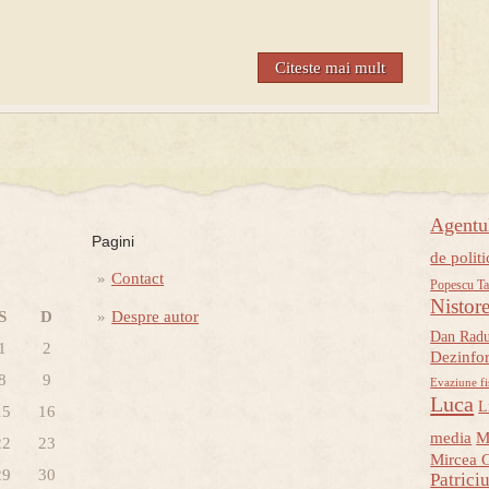
Citeste mai mult
Agent
Pagini
de politi
Contact
Popescu Ta
Nistor
S
D
Despre autor
Dan Rad
1
2
Dezinfo
8
9
Evaziune fi
Luca
L
15
16
media
M
22
23
Mircea 
29
30
Patrici