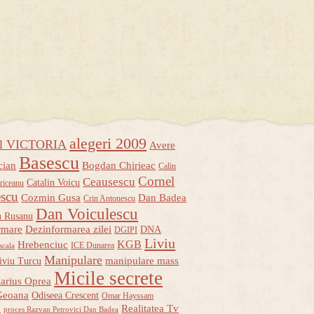
alegeri 2009
ul VICTORIA
Avere
Basescu
cian
Bogdan Chirieac
Calin
Cornel
Ceausescu
Catalin Voicu
riceanu
escu
Cozmin Gusa
Dan Badea
Crin Antonescu
Dan Voiculescu
u Rusanu
rmare
Dezinformarea zilei
DNA
DGIPI
Liviu
KGB
Hrebenciuc
ICE Dunarea
scala
Manipulare
manipulare mass
iviu Turcu
Micile secrete
arius Oprea
Geoana
Odiseea Crescent
Omar Hayssam
u
Realitatea Tv
proces Razvan Petrovici Dan Badea