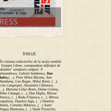
trecut:
În viziunea redactorilor de la secţia română
 Europei Libere, corespundeau definiţiei de
disident" următorii ce­tă­ţeni: P.
Alexandrescu, Gabriel Andreescu,
Dan
Badea
,(...), Petre Mihai Băcanu, Ana
landiana, Geo Bogza, Mihai Botez, (...),
Liviu Cangeopol, Alexandru Călinescu,
...), Mariana Celac-Botez, Doina Cornea,
ihai Creangă, (...), Dan Deşliu, Mircea
inescu, (...) Radu Filipescu, (...), Mircea
orgulescu, Dumitru Iuga, (...) Dumitru
azilu, Corneliu Mănescu, (...) Aurel
ragoş Munteanu, (...) Vasile Paraschiv,