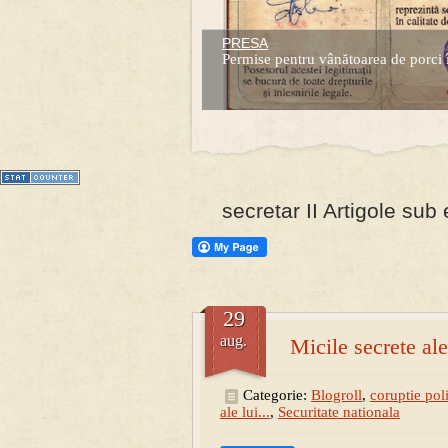
PRESA
Prima mea carte publicata (Nemira)
Permise pentru vânătoarea de porci 
Averea Presedintelui: prima lucrare d
1
2
3
4
5
6
7
secretar II Artigole sub 
29
aug.
Micile secrete al
Categorie:
Blogroll
,
coruptie poli
ale lui...
,
Securitate nationala