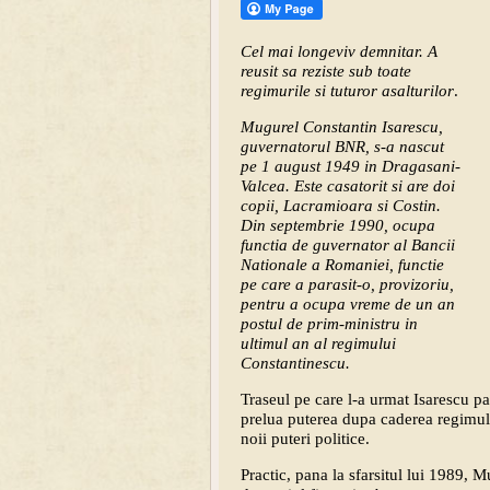
Cel mai longeviv demnitar. A
reusit sa reziste sub toate
regimurile si tuturor asalturilor
.
Mugurel Constantin Isarescu,
guvernatorul BNR, s-a nascut
pe 1 august 1949 in Dragasani-
Valcea. Este casatorit si are doi
copii, Lacramioara si Costin.
Din septembrie 1990, ocupa
functia de guvernator al Bancii
Nationale a Romaniei, functie
pe care a parasit-o, provizoriu,
pentru a ocupa vreme de un an
postul de prim-ministru in
ultimul an al regimului
Constantinescu.
Traseul pe care l-a urmat Isarescu pa
prelua puterea dupa caderea regimului
noii puteri politice.
Practic, pana la sfarsitul lui 1989, M