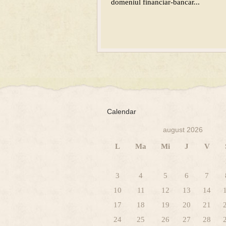
domeniul financiar-bancar...
Calendar
august 2026
L
Ma
Mi
J
V
3
4
5
6
7
10
11
12
13
14
17
18
19
20
21
24
25
26
27
28