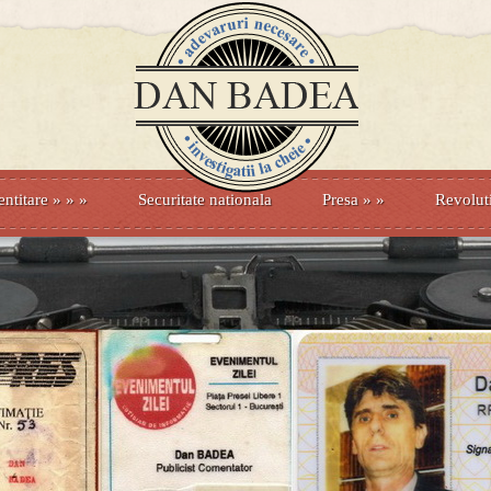
entitare
» »
»
Securitate nationala
Presa
»
»
Revolut