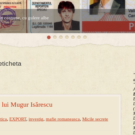
în costume, cu gulere albe
espre controversatele conturi secrete ale Securitatii.
eticheta
"
a
"
B
e lui Mugur Isărescu
(
M
D
tica
,
EXPORT
,
investig
,
mafie romaneasca
,
Micile secrete
I
M
D