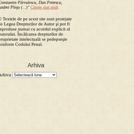
onstantin Pârvulescu, Dan Petrescu,
ndrei Pleşu (...)"
Citeşte mai mult
 Textele de pe acest site sunt protejate
de Legea Drepturilor de Autor şi pot fi
reproduse numai cu acordul explicit al
autorului. Încălcarea drepturilor de
proprietate intelectuală se pedepseşte
conform Codului Penal.
Arhiva
Arhiva