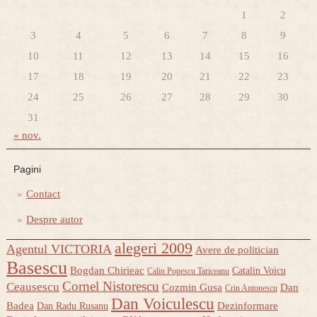
1
2
3
4
5
6
7
8
9
10
11
12
13
14
15
16
17
18
19
20
21
22
23
24
25
26
27
28
29
30
31
« nov.
Pagini
Contact
Despre autor
alegeri 2009
Agentul VICTORIA
Avere de politician
Basescu
Bogdan Chirieac
Catalin Voicu
Calin Popescu Tariceanu
Cornel Nistorescu
Ceausescu
Cozmin Gusa
Dan
Crin Antonescu
Dan Voiculescu
Badea
Dezinformare
Dan Radu Rusanu