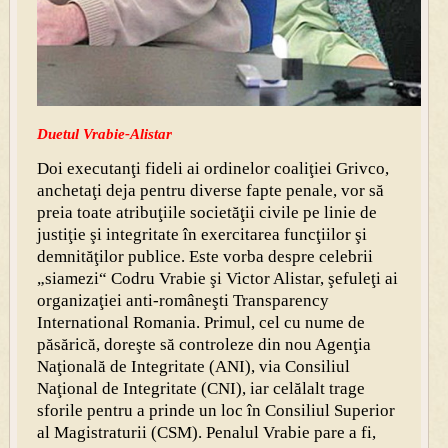
Duetul Vrabie-Alistar
Doi executanţi fideli ai ordinelor coaliţiei Grivco,
anchetaţi deja pentru diverse fapte penale, vor să
preia toate atribuţiile societăţii civile pe linie de
justiţie şi integritate în exercitarea funcţiilor şi
demnităţilor publice. Este vorba despre celebrii
„siamezi“ Codru Vrabie şi Victor Alistar, şefuleţi ai
organizaţiei anti-româneşti Transparency
International Romania. Primul, cel cu nume de
păsărică, doreşte să controleze din nou Agenţia
Naţională de Integritate (ANI), via Consiliul
Naţional de Integritate (CNI), iar celălalt trage
sforile pentru a prinde un loc în Consiliul Superior
al Magistraturii (CSM). Penalul Vrabie pare a fi,