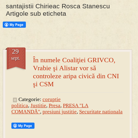
santajistii Chirieac Rosca Stanescu
Artigole sub eticheta
PRESA
Permise pentru vânătoarea de porci în costume, cu gulere albe
29
sept.
În numele Coaliţiei GRIVCO,
Vrabie şi Alistar vor să
controleze aripa civică din CNI
şi CSM
Categorie:
coruptie
politica
,
Justitie
,
Presa
,
PRESA "LA
COMANDĂ"
,
presiuni justitie
,
Securitate nationala