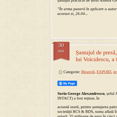
șantajul practicat de șeful Antena G
”
În urma punerii în aplicare a autori
aceeasi zi, 26.04...
30
mai
Șantajul de presă,
lui Voiculescu, a
Categorie:
Blogroll
,
EXPORT
,
in
Sorin George Alexandrescu
, șeful
INTACT) a fost reținut, în
această seară, pentru șantajarea patr
societății RCS & RDS, suma aflată în
uriașă: 35 milioane de euro în cinci a