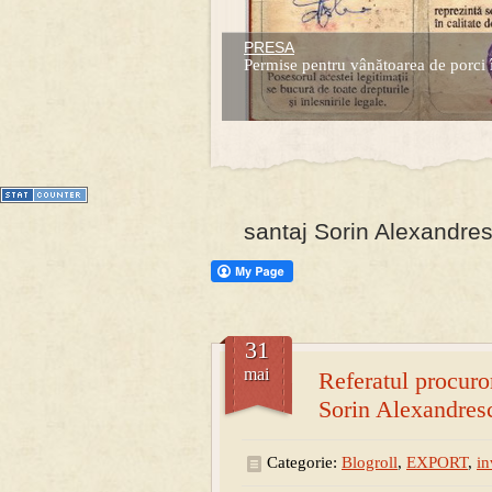
PRESA
Prima mea carte publicata (Nemira)
Permise pentru vânătoarea de porci 
Averea Presedintelui: prima lucrare d
1
2
3
4
5
6
7
santaj Sorin Alexandre
31
mai
Referatul procuro
Sorin Alexandres
Categorie:
Blogroll
,
EXPORT
,
in