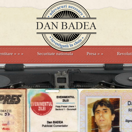
entitare
» »
»
Securitate nationala
Presa
»
»
Revolut