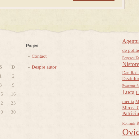
Agent
Pagini
de politi
Contact
Popescu Ta
Nistor
S
D
Despre autor
Dan Rad
1
2
Dezinfo
8
9
Evaziune fi
Luca
L
15
16
media
M
22
23
Mircea 
29
30
Patrici
R
Romania
Ovid