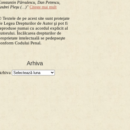
onstantin Pârvulescu, Dan Petrescu,
ndrei Pleşu (...)"
Citeşte mai mult
 Textele de pe acest site sunt protejate
de Legea Drepturilor de Autor şi pot fi
reproduse numai cu acordul explicit al
autorului. Încălcarea drepturilor de
proprietate intelectuală se pedepseşte
conform Codului Penal.
Arhiva
Arhiva