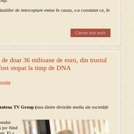
roup.
zatiilor de interceptare emise în cauza, s-a constatat ca, în
Citeste mai mult
 de doar 36 milioane de euro, din trustul
 fost stopat la timp de DNA
vestig
Antena TV Group (
una dintre diviziile media ale societății
onului
 joc fiind
ni. El a