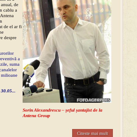
 anual, de
n cablu a
i Antena
in
 de el ar fi
ne
re despre
urorilor
reventivă a
 zile, suma
canalelor
 milioane
30.05...
Sorin Alexandrescu – șeful șantajist de la
Antena Group
Citeste mai mult