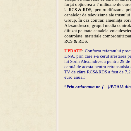
forțat obținerea a 7 milioane de euro
la RCS & RDS, pentru difuzarea pri
canalelor de televiziune ale trustulu
Group. În caz contrar, amenința Sor
Alexandrescu, grupul media controlat
difuzat pe toate canalele voiculescie
controlate, materiale compromițătoa
RCS & RDS.
UPDATE
:
Conform referatului proc
DNA, prin care s-a cerut arestarea p
lui Sorin Alexandrescu pentru 29 de
cerută de acesta pentru retransmisia 
TV de către RCS&RDS a fost de 7,2
euro anual:
”
Prin ordonanta nr. (…)/P/2013 din 