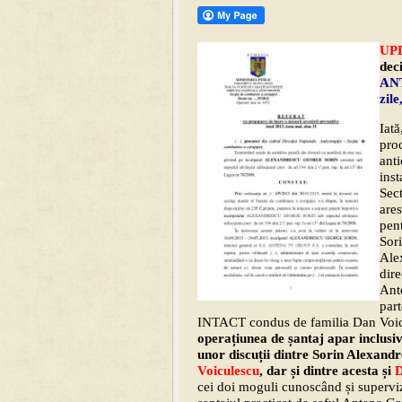
UPD
dec
ANT
zile
Iată
proc
anti
inst
Sect
ares
pent
Sor
Ale
dire
Ant
part
INTACT condus de familia Dan Voi
operațiunea de șantaj apar inclusi
unor discuții dintre Sorin Alexandr
Voiculescu
, dar și dintre acesta și
D
cei doi moguli cunoscând și superviz