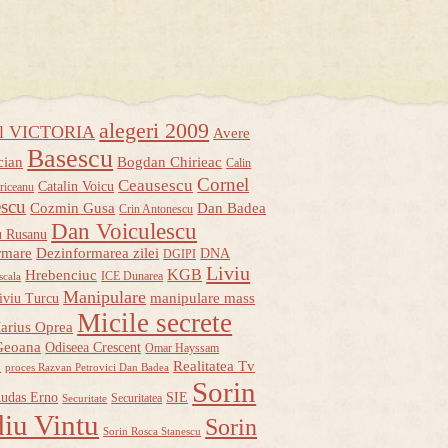
alegeri 2009
ul VICTORIA
Avere
Basescu
cian
Bogdan Chirieac
Calin
Cornel
Ceausescu
Catalin Voicu
riceanu
escu
Cozmin Gusa
Dan Badea
Crin Antonescu
Dan Voiculescu
u Rusanu
rmare
Dezinformarea zilei
DNA
DGIPI
Liviu
KGB
Hrebenciuc
ICE Dunarea
scala
Manipulare
manipulare mass
iviu Turcu
Micile secrete
arius Oprea
Geoana
Odiseea Crescent
Omar Hayssam
u
Realitatea Tv
proces Razvan Petrovici Dan Badea
Sorin
udas Erno
SIE
Securitatea
Securitate
iu Vintu
Sorin
Sorin Rosca Stanescu