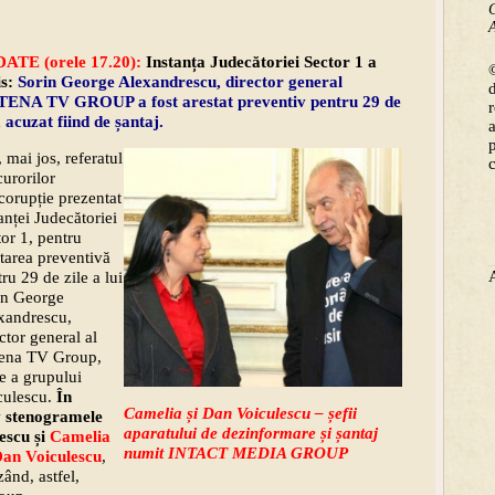
C
A
ATE (orele 17.20):
Instanța Judecătoriei Sector 1 a
©
is:
Sorin George Alexandrescu, director general
ENA TV GROUP a fost arestat preventiv pentru 29 de
, acuzat fiind de șantaj.
, mai jos, referatul
urorilor
corupție prezentat
anței Judecătoriei
or 1, pentru
tarea preventivă
ru 29 de zile a lui
in George
xandrescu,
ctor general al
ena TV Group,
e a grupului
culescu.
În
Camelia și Dan Voiculescu – șefii
v stenogramele
aparatului de dezinformare și șantaj
escu și
Camelia
numit INTACT MEDIA GROUP
an Voiculescu
,
ând, astfel,