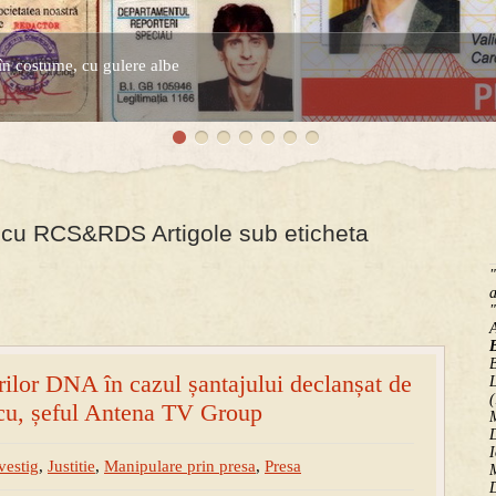
în costume, cu gulere albe
espre controversatele conturi secrete ale Securitatii.
scu RCS&RDS Artigole sub eticheta
"
a
"
B
rilor DNA în cazul șantajului declanșat de
(
cu, șeful Antena TV Group
M
D
I
vestig
,
Justitie
,
Manipulare prin presa
,
Presa
M
D