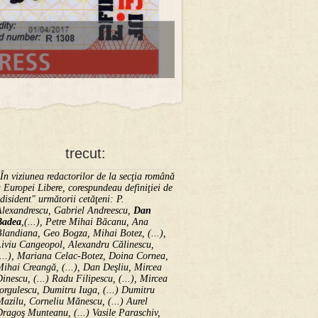
trecut:
În viziunea redactorilor de la secţia română
 Europei Libere, corespundeau definiţiei de
disident" următorii ce­tă­ţeni: P.
Alexandrescu, Gabriel Andreescu,
Dan
Badea
,(...), Petre Mihai Băcanu, Ana
landiana, Geo Bogza, Mihai Botez, (...),
Liviu Cangeopol, Alexandru Călinescu,
...), Mariana Celac-Botez, Doina Cornea,
ihai Creangă, (...), Dan Deşliu, Mircea
inescu, (...) Radu Filipescu, (...), Mircea
orgulescu, Dumitru Iuga, (...) Dumitru
azilu, Corneliu Mănescu, (...) Aurel
ragoş Munteanu, (...) Vasile Paraschiv,