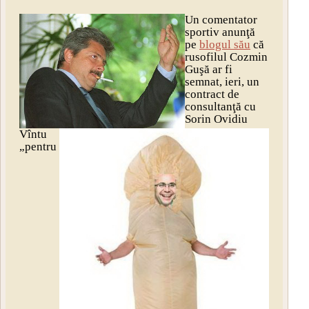
Un comentator
sportiv anunţă
pe
blogul său
că
rusofilul Cozmin
Guşă ar fi
semnat, ieri, un
contract de
consultanţă cu
Sorin Ovidiu
Vîntu
„pentru