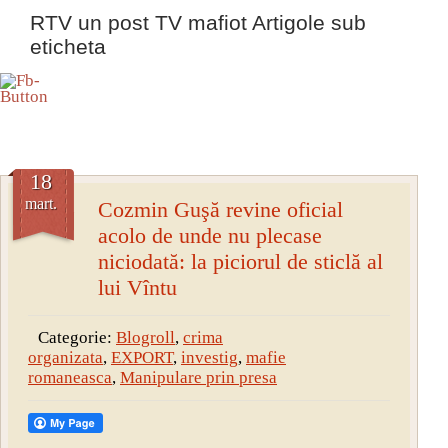
RTV un post TV mafiot Artigole sub
eticheta
18
mart.
Cozmin Guşă revine oficial
acolo de unde nu plecase
niciodată: la piciorul de sticlă al
lui Vîntu
Categorie:
Blogroll
,
crima
organizata
,
EXPORT
,
investig
,
mafie
romaneasca
,
Manipulare prin presa