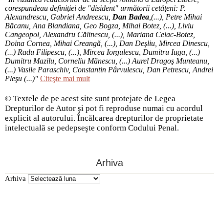
corespundeau definiţiei de "disident" următorii ce­tă­ţeni: P.
Alexandrescu, Gabriel Andreescu,
Dan Badea
,(...), Petre Mihai
Băcanu, Ana Blandiana, Geo Bogza, Mihai Botez, (...), Liviu
Cangeopol, Alexandru Călinescu, (...), Mariana Celac-Botez,
Doina Cornea, Mihai Creangă, (...), Dan Deşliu, Mircea Dinescu,
(...) Radu Filipescu, (...), Mircea Iorgulescu, Dumitru Iuga, (...)
Dumitru Mazilu, Corneliu Mănescu, (...) Aurel Dragoş Munteanu,
(...) Vasile Paraschiv, Constantin Pârvulescu, Dan Petrescu, Andrei
Pleşu (...)"
Citeşte mai mult
© Textele de pe acest site sunt protejate de Legea
Drepturilor de Autor şi pot fi reproduse numai cu acordul
explicit al autorului. Încălcarea drepturilor de proprietate
intelectuală se pedepseşte conform Codului Penal.
Arhiva
Arhiva