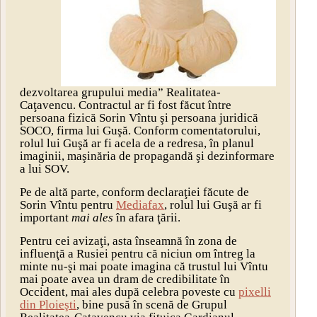
dezvoltarea grupului media” Realitatea-
Caţavencu. Contractul ar fi fost făcut între
persoana fizică Sorin Vîntu şi persoana juridică
SOCO, firma lui Guşă. Conform comentatorului,
rolul lui Guşă ar fi acela de a redresa, în planul
imaginii, maşinăria de propagandă şi dezinformare
a lui SOV.
Pe de altă parte, conform declaraţiei făcute de
Sorin Vîntu pentru
Mediafax
, rolul lui Guşă ar fi
important
mai ales
în afara ţării.
Pentru cei avizaţi, asta înseamnă în zona de
influenţă a Rusiei pentru că niciun om întreg la
minte nu-şi mai poate imagina că trustul lui Vîntu
mai poate avea un dram de credibilitate în
Occident, mai ales după celebra poveste cu
pixelli
din Ploieşti
, bine pusă în scenă de Grupul