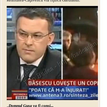
Realitatea-Caţavencu via fiţuica Gardianul.
„
Domnul Gusa va fi consi...