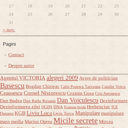
17
18
19
20
21
22
23
24
25
26
27
28
29
30
31
« nov.
Pagini
Contact
Despre autor
alegeri 2009
Agentul VICTORIA
Avere de politician
Basescu
Bogdan Chirieac
Catalin Voicu
Calin Popescu Tariceanu
Ceausescu
Cornel Nistorescu
Cozmin Gusa
Crin Antonescu
Dan Voiculescu
Dan Badea
Dezinformare
Dan Radu Rusanu
Dezinformarea zilei
Hrebenciuc
DNA
DGIPI
ICE
Evaziune fiscala
Liviu Luca
Manipulare
KGB
manipulare
Liviu Turcu
Dunarea
Micile secrete
mass media
Marius Oprea
Mircea