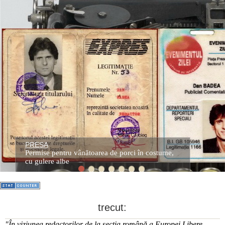
PRESA
Permise pentru vânătoarea de porci în costume,
cu gulere albe
trecut:
"În viziunea redactorilor de la secţia română a Europei Libere,