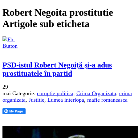
Robert Negoita prostitutie
Artigole sub eticheta
PSD-istul Robert Negoiţă şi-a adus
prostituatele în partid
29
mai
Categorie:
coruptie politica
,
Crima Organizata
,
crima
organizata
,
Justitie
,
Lumea interlopa
,
mafie romaneasca