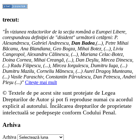
trecut:
"În viziunea redactorilor de la secţia română a Europei Libere,
corespundeau definiţiei de "disident" următorii ce­tă­ţeni: P.
Alexandrescu, Gabriel Andreescu,
Dan Badea
,(...), Petre Mihai
Băcanu, Ana Blandiana, Geo Bogza, Mihai Botez, (...), Liviu
Cangeopol, Alexandru Călinescu, (...), Mariana Celac-Botez,
Doina Cornea, Mihai Creangă, (...), Dan Deşliu, Mircea Dinescu,
(...) Radu Filipescu, (...), Mircea Iorgulescu, Dumitru Iuga, (...)
Dumitru Mazilu, Corneliu Mănescu, (...) Aurel Dragoş Munteanu,
(...) Vasile Paraschiv, Constantin Pârvulescu, Dan Petrescu, Andrei
Pleşu (...)"
Citeşte mai mult
© Textele de pe acest site sunt protejate de Legea
Drepturilor de Autor şi pot fi reproduse numai cu acordul
explicit al autorului. Încălcarea drepturilor de proprietate
intelectuală se pedepseşte conform Codului Penal.
Arhiva
Arhiva