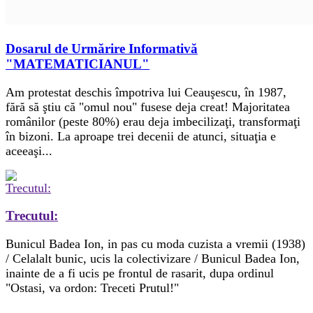
Dosarul de Urmărire Informativă
"MATEMATICIANUL"
Am protestat deschis împotriva lui Ceauşescu, în 1987,
fără să ştiu că "omul nou" fusese deja creat! Majoritatea
românilor (peste 80%) erau deja imbecilizaţi, transformaţi
în bizoni. La aproape trei decenii de atunci, situaţia e
aceeaşi...
Trecutul:
Bunicul Badea Ion, in pas cu moda cuzista a vremii (1938)
/ Celalalt bunic, ucis la colectivizare / Bunicul Badea Ion,
inainte de a fi ucis pe frontul de rasarit, dupa ordinul
"Ostasi, va ordon: Treceti Prutul!"