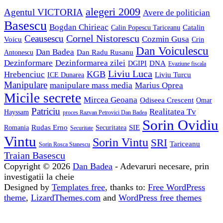
alegeri 2009
Agentul VICTORIA
Avere de politician
Basescu
Bogdan Chirieac
Catalin
Calin Popescu Tariceanu
Ceausescu
Cornel Nistorescu
Cozmin Gusa
Voicu
Crin
Dan Voiculescu
Dan Badea
Dan Radu Rusanu
Antonescu
Dezinformare
Dezinformarea zilei
DNA
DGIPI
Evaziune fiscala
Liviu Luca
KGB
Hrebenciuc
Liviu Turcu
ICE Dunarea
Manipulare
manipulare mass media
Marius Oprea
Micile secrete
Mircea Geoana
Odiseea Crescent
Omar
Patriciu
Realitatea Tv
Hayssam
proces Razvan Petrovici Dan Badea
Sorin Ovidiu
Rudas Erno
SIE
Romania
Securitatea
Securitate
Vintu
Sorin Vintu
SRI
Tariceanu
Sorin Rosca Stanescu
Traian Basescu
Copyright © 2026
Dan Badea
- Adevaruri necesare, prin
investigatii la cheie
Designed by
Templates free
, thanks to:
Free WordPress
theme
,
LizardThemes.com
and
WordPress free themes