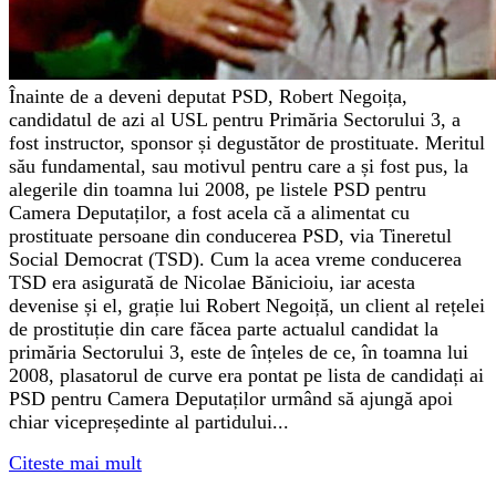
Înainte de a deveni deputat PSD, Robert Negoița,
candidatul de azi al USL pentru Primăria Sectorului 3, a
fost instructor, sponsor și degustător de prostituate. Meritul
său fundamental, sau motivul pentru care a și fost pus, la
alegerile din toamna lui 2008, pe listele PSD pentru
Camera Deputaților, a fost acela că a alimentat cu
prostituate persoane din conducerea PSD, via Tineretul
Social Democrat (TSD). Cum la acea vreme conducerea
TSD era asigurată de Nicolae Bănicioiu, iar acesta
devenise și el, grație lui Robert Negoiță, un client al rețelei
de prostituție din care făcea parte actualul candidat la
primăria Sectorului 3, este de înțeles de ce, în toamna lui
2008, plasatorul de curve era pontat pe lista de candidați ai
PSD pentru Camera Deputaților urmând să ajungă apoi
chiar vicepreședinte al partidului...
Citeste mai mult