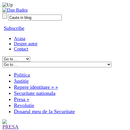
Subscribe
Acasa
Despre autor
Contact
Politica
Justitie
Repere identitare
» »
Securitate nationala
Presa
»
Revolutie
Dosarul meu de la Securitate