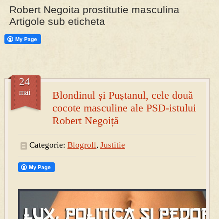
Robert Negoita prostitutie masculina
Artigole sub eticheta
PRESA
Permise pentru vânătoarea de porci în costume, cu gulere albe
24
mai
Blondinul și Puștanul, cele două
cocote masculine ale PSD-istului
Robert Negoiță
Categorie:
Blogroll
,
Justitie