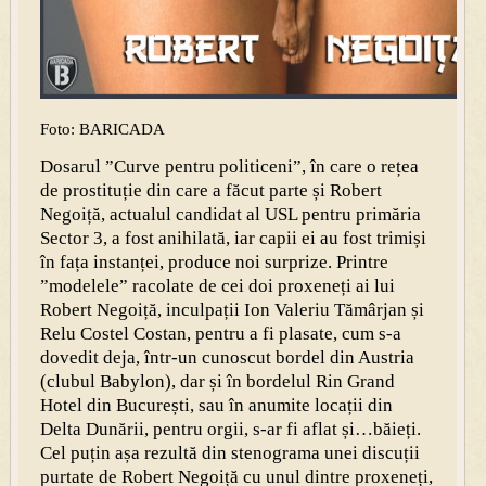
Foto: BARICADA
Dosarul ”Curve pentru politiceni”, în care o rețea
de prostituție din care a făcut parte și Robert
Negoiță, actualul candidat al USL pentru primăria
Sector 3, a fost anihilată, iar capii ei au fost trimiși
în fața instanței, produce noi surprize. Printre
”modelele” racolate de cei doi proxeneți ai lui
Robert Negoiță, inculpații Ion Valeriu Tămârjan și
Relu Costel Costan, pentru a fi plasate, cum s-a
dovedit deja, într-un cunoscut bordel din Austria
(clubul Babylon), dar și în bordelul Rin Grand
Hotel din București, sau în anumite locații din
Delta Dunării, pentru orgii, s-ar fi aflat și…băieți.
Cel puțin așa rezultă din stenograma unei discuții
purtate de Robert Negoiță cu unul dintre proxeneți,