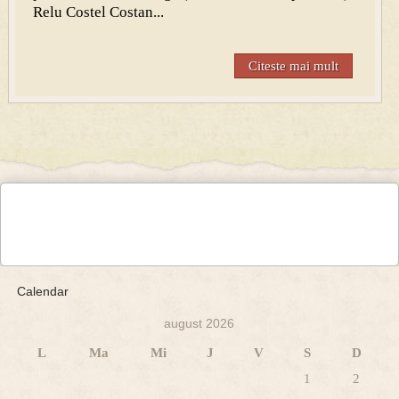
Relu Costel Costan...
Citeste mai mult
Calendar
august 2026
L
Ma
Mi
J
V
S
D
1
2