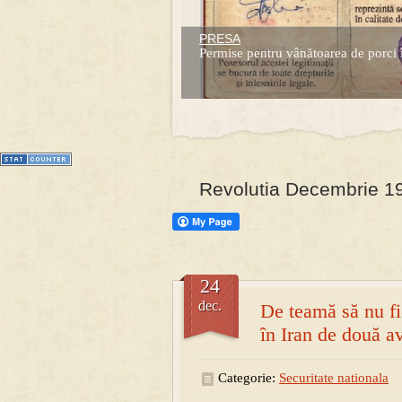
PRESA
Prima mea carte publicata (Nemira)
Permise pentru vânătoarea de porci 
Averea Presedintelui: prima lucrare d
1
2
3
4
5
6
7
Revolutia Decembrie 19
24
dec.
De teamă să nu fie
în Iran de două a
Categorie:
Securitate nationala