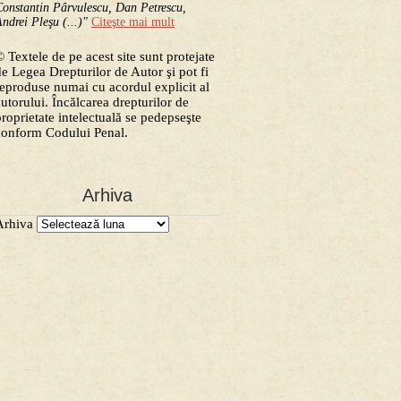
onstantin Pârvulescu, Dan Petrescu,
ndrei Pleşu (...)"
Citeşte mai mult
 Textele de pe acest site sunt protejate
de Legea Drepturilor de Autor şi pot fi
reproduse numai cu acordul explicit al
autorului. Încălcarea drepturilor de
proprietate intelectuală se pedepseşte
conform Codului Penal.
Arhiva
Arhiva