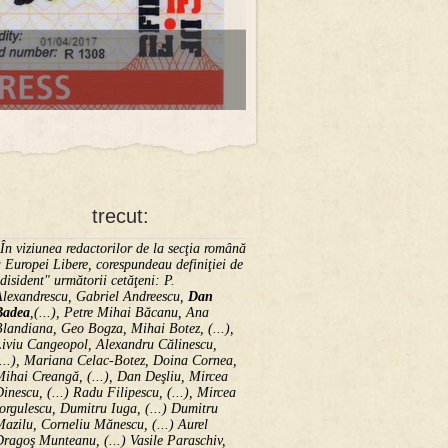
trecut:
În viziunea redactorilor de la secţia română
 Europei Libere, corespundeau definiţiei de
disident" următorii ce­tă­ţeni: P.
Alexandrescu, Gabriel Andreescu,
Dan
Badea
,(...), Petre Mihai Băcanu, Ana
landiana, Geo Bogza, Mihai Botez, (...),
Liviu Cangeopol, Alexandru Călinescu,
...), Mariana Celac-Botez, Doina Cornea,
ihai Creangă, (...), Dan Deşliu, Mircea
inescu, (...) Radu Filipescu, (...), Mircea
orgulescu, Dumitru Iuga, (...) Dumitru
azilu, Corneliu Mănescu, (...) Aurel
ragoş Munteanu, (...) Vasile Paraschiv,