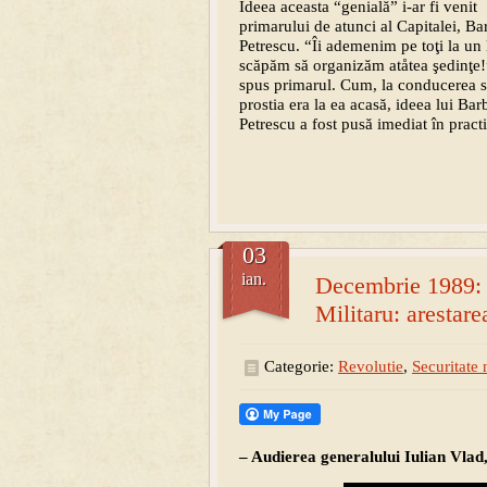
Ideea aceasta “genială” i-ar fi venit
primarului de atunci al Capitalei, Ba
Petrescu. “Îi ademenim pe toţi la un 
scăpăm să organizăm atåtea şedinţe!”
spus primarul. Cum, la conducerea st
prostia era la ea acasă, ideea lui Bar
Petrescu a fost pusă imediat în practi
03
ian.
Decembrie 1989: U
Militaru: arestare
Categorie:
Revolutie
,
Securitate 
– Audierea generalului Iulian Vlad,