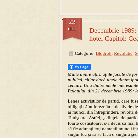
22
dec.
Decembrie 1989: 
hotel Capitol: Ce
Categorie:
Blogroll
,
Revolutie
,
S
Multe dintre afirmaţiile făcute de fos
publică, chiar dacă unele dintre ipot
cercuri. Una dintre ideile interesant
Palatului, din 21 decembrie 1989: 
Lenea activiştilor de partid, care fus
obligaţi să înfiereze în colectivele 
ai muncii din întreprinderi, revolta d
Timişoara. Astfel, şedinţele de partid
foarte costisitoare, s-a decis că mai 
să fie adunaţi toţi oamenii muncii în
singur loc şi să se facă o singură şed