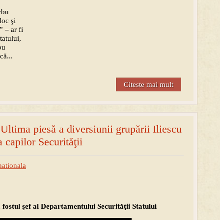
rbu
loc şi
 – ar fi
atului,
bu
că...
Citeste mai mult
ltima piesă a diversiunii grupării Iliescu
a capilor Securităţii
nationala
 fostul şef al Departamentului Securităţii Statului