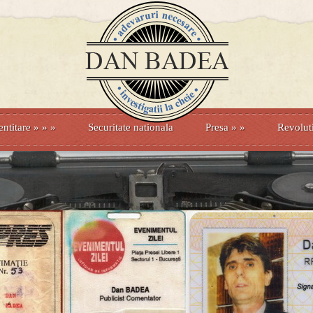
entitare
» »
»
Securitate nationala
Presa
»
»
Revolut