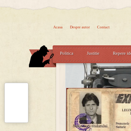
Acasa
Despre autor
Contact
Politica
Justitie
Repere id