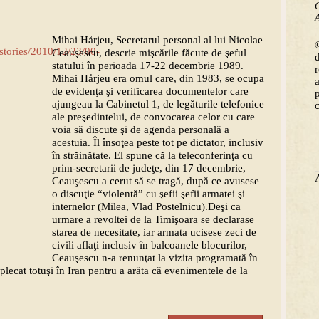
C
A
Mihai Hårjeu, Secretarul personal al lui Nicolae
©
Ceauşescu, descrie mişcările făcute de şeful
statului în perioada 17-22 decembrie 1989.
Mihai Hårjeu era omul care, din 1983, se ocupa
de evidenţa şi verificarea documentelor care
ajungeau la Cabinetul 1, de legăturile telefonice
ale preşedintelui, de convocarea celor cu care
voia să discute şi de agenda personală a
acestuia. Îl însoţea peste tot pe dictator, inclusiv
în străinătate. El spune că la teleconferinţa cu
prim-secretarii de judeţe, din 17 decembrie,
Ceauşescu a cerut să se tragă, după ce avusese
o discuţie “violentă” cu şefii şefii armatei şi
internelor (Milea, Vlad Postelnicu).Deşi ca
urmare a revoltei de la Timişoara se declarase
starea de necesitate, iar armata ucisese zeci de
civili aflaţi inclusiv în balcoanele blocurilor,
Ceauşescu n-a renunţat la vizita programată în
plecat totuşi în Iran pentru a arăta că evenimentele de la