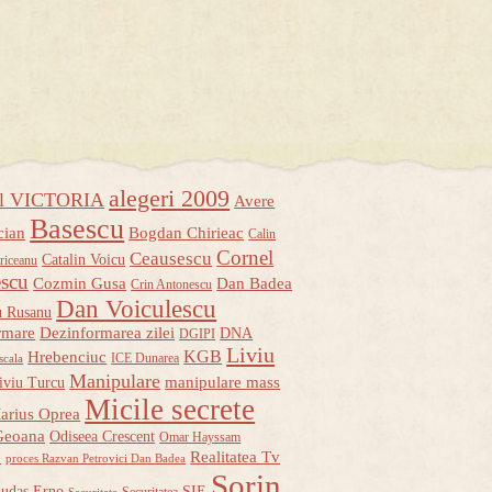
alegeri 2009
ul VICTORIA
Avere
Basescu
cian
Bogdan Chirieac
Calin
Cornel
Ceausescu
Catalin Voicu
riceanu
escu
Cozmin Gusa
Dan Badea
Crin Antonescu
Dan Voiculescu
u Rusanu
rmare
Dezinformarea zilei
DNA
DGIPI
Liviu
KGB
Hrebenciuc
ICE Dunarea
scala
Manipulare
manipulare mass
iviu Turcu
Micile secrete
arius Oprea
Geoana
Odiseea Crescent
Omar Hayssam
u
Realitatea Tv
proces Razvan Petrovici Dan Badea
Sorin
udas Erno
SIE