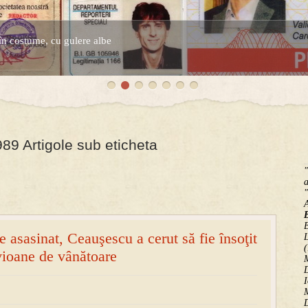
în costume, cu gulere albe
espre controversatele conturi secrete ale Securitatii.
89 Artigole sub eticheta
"
a
"
B
 asasinat, Ceauşescu a cerut să fie însoţit
(
vioane de vânătoare
M
D
I
M
D