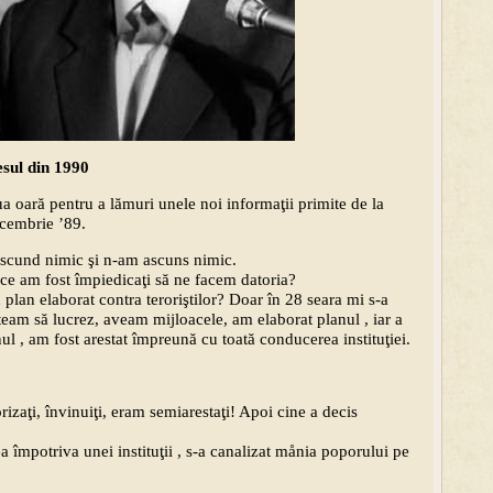
esul din 1990
 oară pentru a lămuri unele noi informaţii primite de la
decembrie ’89.
 ascund nimic şi n-am ascuns nimic.
 ce am fost împiedicaţi să ne facem datoria?
plan elaborat contra teroriştilor? Doar în 28 seara mi s-a
team să lucrez, aveam mijloacele, am elaborat planul , iar a
ul , am fost arestat împreună cu toată conducerea instituţiei.
zaţi, învinuiţi, eram semiarestaţi! Apoi cine a decis
ea împotriva unei instituţii , s-a canalizat månia poporului pe