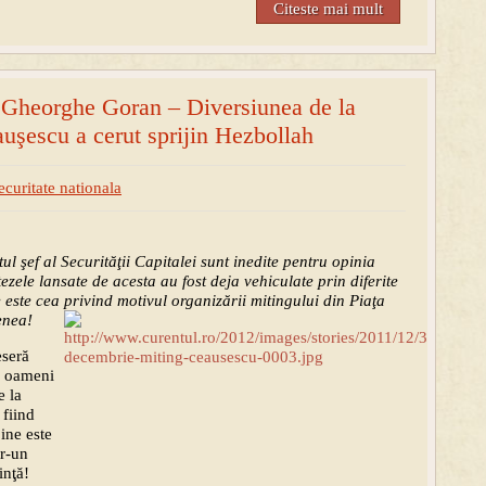
Citeste mai mult
Gheorghe Goran – Diversiunea de la
auşescu a cerut sprijin Hezbollah
ecuritate nationala
tul şef al Securităţii Capitalei sunt inedite pentru opinia
ezele lansate de acesta au fost deja vehiculate prin diferite
e este cea privind motivul organizării mitingului din Piaţa
lenea!
eseră
de oameni
e la
 fiind
bine este
tr-un
inţă!