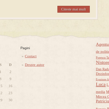
Citeste mai mult
Agent
Pagini
de politi
Contact
Popescu Ta
Nistor
S
D
Despre autor
Dan Rad
1
2
Dezinfo
8
9
Evaziune fi
Luca
L
15
16
media
M
22
23
Mircea 
29
30
Patrici
R