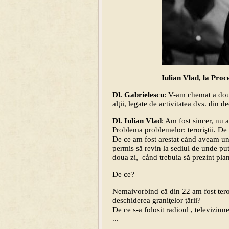
Iulian Vlad, la Proc
Dl. Gabrielescu
: V-am chemat a doua
alţii, legate de activitatea dvs. din 
Dl. Iulian Vlad
: Am fost sincer, nu
Problema problemelor: teroriştii. De
De ce am fost arestat cånd aveam un 
permis să revin la sediul de unde pu
doua zi, cånd trebuia să prezint plan
De ce?
Nemaivorbind că din 22 am fost terori
deschiderea graniţelor ţării?
De ce s-a folosit radioul , televiziun
...