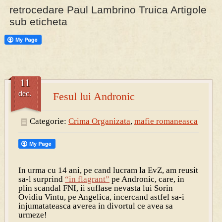
retrocedare Paul Lambrino Truica Artigole
sub eticheta
PRESA
Permise pentru vânătoarea de porci în costume, cu gulere albe
11
dec.
Fesul lui Andronic
Categorie:
Crima Organizata
,
mafie romaneasca
In urma cu 14 ani, pe cand lucram la EvZ, am reusit
sa-l surprind
“in flagrant”
pe Andronic, care, in
plin scandal FNI, ii suflase nevasta lui Sorin
Ovidiu Vintu, pe Angelica, incercand astfel sa-i
injumatateasca averea in divortul ce avea sa
urmeze!