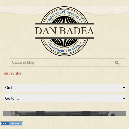
Subscribe
Prima mea carte publicata (Nemira)
Averea Presedintelui: prima lucrare despre controversatele
conturi secrete ale Securitatii.