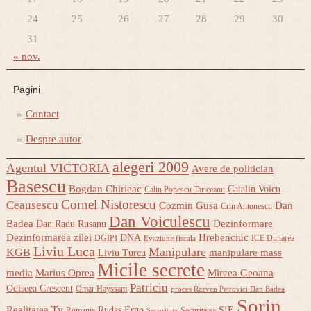
24
25
26
27
28
29
30
31
« nov.
Pagini
Contact
Despre autor
alegeri 2009
Agentul VICTORIA
Avere de politician
Basescu
Bogdan Chirieac
Catalin Voicu
Calin Popescu Tariceanu
Cornel Nistorescu
Ceausescu
Cozmin Gusa
Dan
Crin Antonescu
Dan Voiculescu
Badea
Dezinformare
Dan Radu Rusanu
Dezinformarea zilei
Hrebenciuc
DNA
DGIPI
ICE Dunarea
Evaziune fiscala
Liviu Luca
Manipulare
KGB
manipulare mass
Liviu Turcu
Micile secrete
media
Marius Oprea
Mircea Geoana
Patriciu
Odiseea Crescent
Omar Hayssam
proces Razvan Petrovici Dan Badea
Sorin
Realitatea Tv
Rudas Erno
SIE
Romania
Securitatea
Securitate