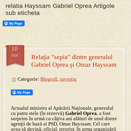
relatia Hayssam Gabriel Oprea Artigole
sub eticheta
PRESA
Permise pentru vânătoarea de porci în costume, cu gulere albe
10
mai
Relaţia "sepia" dintre generalul
Gabriel Oprea şi Omar Hayssam
Categorie:
Blogroll
,
investig
Actualul ministru al Apărării Naţionale, generalul
cu patru stele (în rezervă)
Gabriel Oprea
, a fost
surprins în urmă cu câţiva ani alături de unul dintre
agenţii de bază ai PSD, Omar Hayssam. Cel care
avea să devină, oficial, terorist, în urma organizării