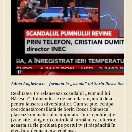
Adina Anghelescu – formata la „scoala” lui Sorin Rosca Stanesc
Realitatea TV relansează scandalul „Pumnul lui
Băsescu”, folosindu-se de metoda obişnuită deja
pentru lansarea diversiunilor. Cum se ştie, echipa
coordonată/consiliată de Sorin Roşca Stănescu,
plasează un material manipulator într-o publicaţie
(ziar, site, blog etc) controlată, urmând ca, ulterior,
aceasta să fie preluată pe postul tv şi răspândită în
eter. Întotdeuna a procedat aşa.