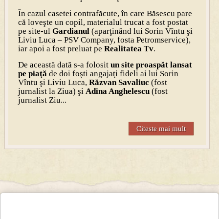
În cazul casetei contrafăcute, în care Băsescu pare
că loveşte un copil, materialul trucat a fost postat
pe site-ul
Gardianul
(aparţinând lui Sorin Vîntu şi
Liviu Luca – PSV Company, fosta Petromservice),
iar apoi a fost preluat pe
Realitatea Tv
.
De această dată s-a folosit
un site proaspăt lansat
pe piaţă
de doi foşti angajaţi fideli ai lui Sorin
Vîntu şi Liviu Luca,
Răzvan Savaliuc
(fost
jurnalist la Ziua) şi
Adina Anghelescu
(fost
jurnalist Ziu...
Citeste mai mult