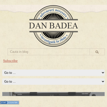
Subscribe
Prima mea carte publicata (Nemira)
Averea Presedintelui: prima lucrare despre controversatele
conturi secrete ale Securitatii.