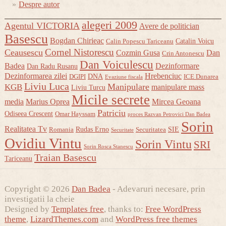
Despre autor
alegeri 2009
Agentul VICTORIA
Avere de politician
Basescu
Bogdan Chirieac
Catalin Voicu
Calin Popescu Tariceanu
Cornel Nistorescu
Ceausescu
Cozmin Gusa
Dan
Crin Antonescu
Dan Voiculescu
Badea
Dezinformare
Dan Radu Rusanu
Dezinformarea zilei
Hrebenciuc
DNA
DGIPI
ICE Dunarea
Evaziune fiscala
Liviu Luca
Manipulare
KGB
manipulare mass
Liviu Turcu
Micile secrete
media
Marius Oprea
Mircea Geoana
Patriciu
Odiseea Crescent
Omar Hayssam
proces Razvan Petrovici Dan Badea
Sorin
Realitatea Tv
Rudas Erno
SIE
Romania
Securitatea
Securitate
Ovidiu Vintu
Sorin Vintu
SRI
Sorin Rosca Stanescu
Traian Basescu
Tariceanu
Copyright © 2026
Dan Badea
- Adevaruri necesare, prin
investigatii la cheie
Designed by
Templates free
, thanks to:
Free WordPress
theme
,
LizardThemes.com
and
WordPress free themes