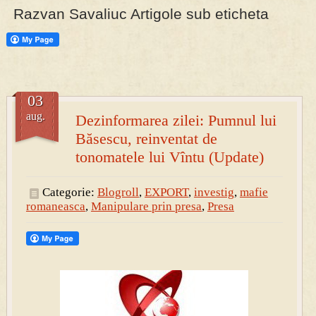
Razvan Savaliuc Artigole sub eticheta
PRESA
Permise pentru vânătoarea de porci în costume, cu gulere albe
03
aug.
Dezinformarea zilei: Pumnul lui
Băsescu, reinventat de
tonomatele lui Vîntu (Update)
Categorie:
Blogroll
,
EXPORT
,
investig
,
mafie
romaneasca
,
Manipulare prin presa
,
Presa