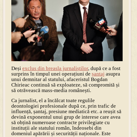
Deși
exclus din breasla jurnaliștilor
, după ce a fost
surprins în timpul unei operațiuni de
șantaj
asupra
unui demnitar al statului, afaceristul Bogdan
Chirieac continuă să exploateze, să compromită și
să otrăvească mass-media românești.
Ca jurnalist, el a încălcat toate regulile
deontologiei profesionale după ce, prin trafic de
influență, șantaj, presiune mediatică etc. a reușit să
devină exponentul unui grup de interese care avea
să obțină numeroase contracte privilegiate cu
instituții ale statului român, îndeosebi din
domeniul apărării și securității naționale. Este