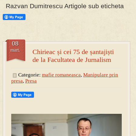
Razvan Dumitrescu Artigole sub eticheta
PRESA
Permise pentru vânătoarea de porci în costume, cu gulere albe
08
mart.
Chirieac și cei 75 de șantajiști
de la Facultatea de Jurnalism
Categorie:
mafie romaneasca
,
Manipulare prin
presa
,
Presa