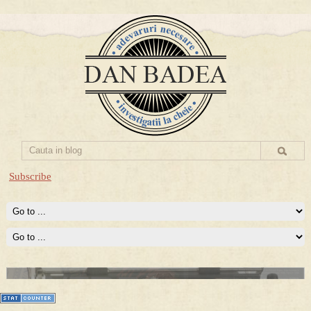
Subscribe
Prima mea carte publicata (Nemira)
Averea Presedintelui: prima lucrare despre controversatele
conturi secrete ale Securitatii.