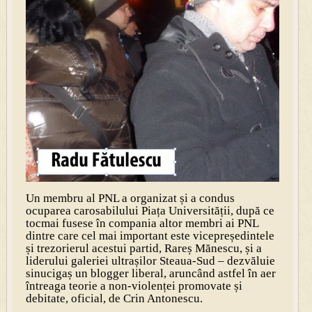
Un membru al PNL a organizat și a condus
ocuparea carosabilului Piața Universității, după ce
tocmai fusese în compania altor membri ai PNL
dintre care cel mai important este vicepreședintele
și trezorierul acestui partid, Rareș Mănescu, și a
liderului galeriei ultrașilor Steaua-Sud – dezvăluie
sinucigaș un blogger liberal, aruncând astfel în aer
întreaga teorie a non-violenței promovate și
debitate, oficial, de Crin Antonescu.