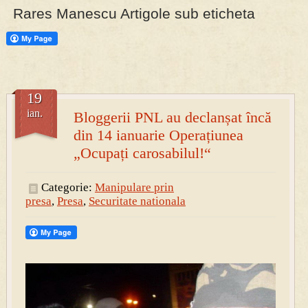
Rares Manescu Artigole sub eticheta
PRESA
Permise pentru vânătoarea de porci în costume, cu gulere albe
19
ian.
Bloggerii PNL au declanșat încă
din 14 ianuarie Operațiunea
„Ocupați carosabilul!“
Categorie:
Manipulare prin
presa
,
Presa
,
Securitate nationala