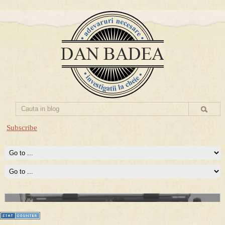
Subscribe
Prima mea carte publicata (Nemira)
Averea Presedintelui: prima lucrare despre controversatele
conturi secrete ale Securitatii.