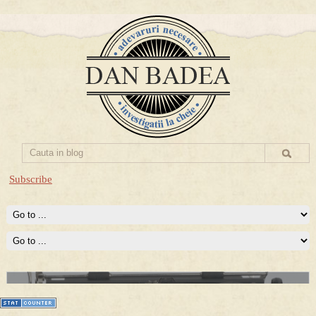
Subscribe
Prima mea carte publicata (Nemira)
Averea Presedintelui: prima lucrare despre controversatele
conturi secrete ale Securitatii.