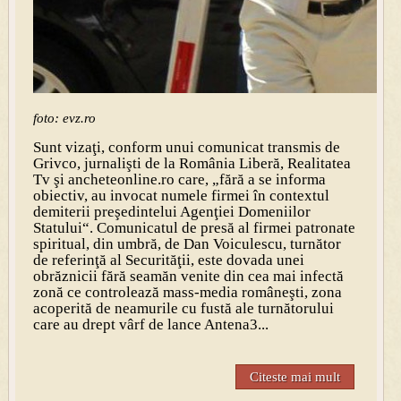
foto: evz.ro
Sunt vizaţi, conform unui comunicat transmis de
Grivco, jurnalişti de la România Liberă, Realitatea
Tv şi ancheteonline.ro care, „fără a se informa
obiectiv, au invocat numele firmei în contextul
demiterii preşedintelui Agenţiei Domeniilor
Statului“. Comunicatul de presă al firmei patronate
spiritual, din umbră, de Dan Voiculescu, turnător
de referinţă al Securităţii, este dovada unei
obrăznicii fără seamăn venite din cea mai infectă
zonă ce controlează mass-media româneşti, zona
acoperită de neamurile cu fustă ale turnătorului
care au drept vârf de lance Antena3...
Citeste mai mult