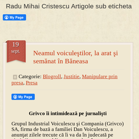
Radu Mihai Cristescu Artigole sub eticheta
PRESA
Permise pentru vânătoarea de porci în costume, cu gulere albe
19
sept.
Neamul voiculeştilor, la arat şi
semănat în Băneasa
Categorie:
Blogroll
,
Justitie
,
Manipulare prin
presa
,
Presa
Grivco îi intimidează pe jurnalişti
Grupul Industrial Voiculescu şi Compania (Grivco)
SA, firma de bază a familiei Dan Voiculescu, a
anunţat zilele trecute că îi va da în judecată pe