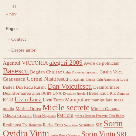
31
« nov.
Pagini
Contact
Despre autor
alegeri 2009
Agentul VICTORIA
Avere de politician
Basescu
Bogdan Chirieac
Catalin Voicu
Calin Popescu Tariceanu
Cornel Nistorescu
Ceausescu
Cozmin Gusa
Dan
Crin Antonescu
Dan Voiculescu
Badea
Dezinformare
Dan Radu Rusanu
Dezinformarea zilei
Hrebenciuc
DNA
DGIPI
ICE Dunarea
Evaziune fiscala
Liviu Luca
Manipulare
KGB
manipulare mass
Liviu Turcu
Micile secrete
media
Marius Oprea
Mircea Geoana
Patriciu
Odiseea Crescent
Omar Hayssam
proces Razvan Petrovici Dan Badea
Sorin
Realitatea Tv
Rudas Erno
SIE
Romania
Securitatea
Securitate
Ovidiu Vintu
Sorin Vintu
SRI
Sorin Rosca Stanescu