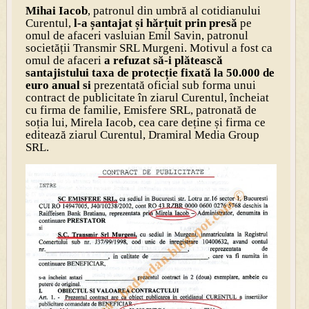
Mihai Iacob
, patronul din umbră al cotidianului
Curentul,
l-a șantajat și hărțuit prin presă
pe
omul de afaceri vasluian Emil Savin, patronul
societății Transmir SRL Murgeni. Motivul a fost ca
omul de afaceri
a refuzat să-i plătească
santajistului taxa de protecție fixată la 50.000 de
euro anual si
prezentată oficial sub forma unui
contract de publicitate în ziarul Curentul, încheiat
cu firma de familie, Emisfere SRL, patronată de
soția lui, Mirela Iacob, cea care deține și firma ce
editează ziarul Curentul, Dramiral Media Group
SRL.