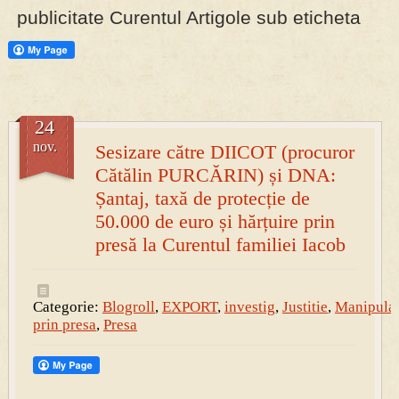
publicitate Curentul Artigole sub eticheta
PRESA
Permise pentru vânătoarea de porci în costume, cu gulere albe
24
nov.
Sesizare către DIICOT (procuror
Cătălin PURCĂRIN) și DNA:
Șantaj, taxă de protecție de
50.000 de euro și hărțuire prin
presă la Curentul familiei Iacob
Categorie:
Blogroll
,
EXPORT
,
investig
,
Justitie
,
Manipula
prin presa
,
Presa