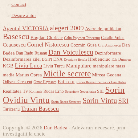
Contact
Despre autor
alegeri 2009
Agentul VICTORIA
Avere de politician
Basescu
Bogdan Chirieac
Catalin Voicu
Calin Popescu Tariceanu
Cornel Nistorescu
Ceausescu
Cozmin Gusa
Dan
Crin Antonescu
Dan Voiculescu
Badea
Dezinformare
Dan Radu Rusanu
Dezinformarea zilei
Hrebenciuc
DNA
DGIPI
ICE Dunarea
Evaziune fiscala
Liviu Luca
Manipulare
KGB
manipulare mass
Liviu Turcu
Micile secrete
media
Marius Oprea
Mircea Geoana
Patriciu
Odiseea Crescent
Omar Hayssam
proces Razvan Petrovici Dan Badea
Sorin
Realitatea Tv
Rudas Erno
SIE
Romania
Securitatea
Securitate
Ovidiu Vintu
Sorin Vintu
SRI
Sorin Rosca Stanescu
Traian Basescu
Tariceanu
Copyright © 2026
Dan Badea
- Adevaruri necesare, prin
investigatii la cheie