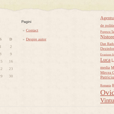
Agent
Pagini
de politi
Contact
Popescu Ta
Nistor
S
D
Despre autor
Dan Rad
1
2
Dezinfo
8
9
Evaziune fi
Luca
L
15
16
media
M
22
23
Mircea 
29
30
Patrici
R
Romania
Ovid
Vint