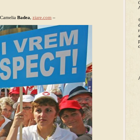
C
A
 Camelia
Badea
,
ziare.com
–
©