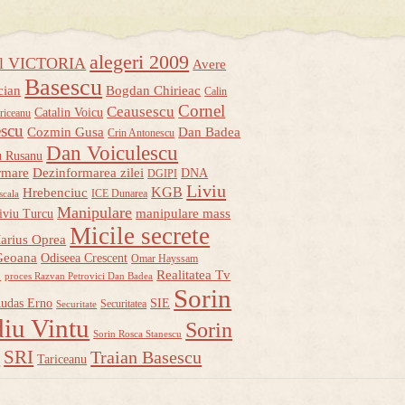
alegeri 2009
ul VICTORIA
Avere
Basescu
cian
Bogdan Chirieac
Calin
Cornel
Ceausescu
Catalin Voicu
riceanu
escu
Cozmin Gusa
Dan Badea
Crin Antonescu
Dan Voiculescu
u Rusanu
rmare
Dezinformarea zilei
DNA
DGIPI
Liviu
KGB
Hrebenciuc
ICE Dunarea
scala
Manipulare
manipulare mass
iviu Turcu
Micile secrete
arius Oprea
Geoana
Odiseea Crescent
Omar Hayssam
u
Realitatea Tv
proces Razvan Petrovici Dan Badea
Sorin
udas Erno
SIE
Securitatea
Securitate
iu Vintu
Sorin
Sorin Rosca Stanescu
u
SRI
Traian Basescu
Tariceanu