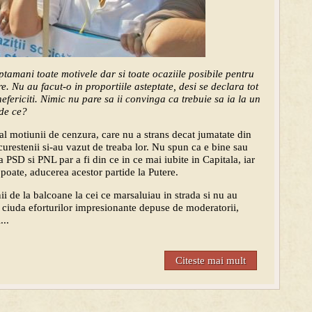
tamani toate motivele dar si toate ocaziile posibile pentru
. Nu au facut-o in proportiile asteptate, desi se declara tot
nefericiti. Nimic nu pare sa ii convinga ca trebuie sa ia la un
 de ce?
l motiunii de cenzura, care nu a strans decat jumatate din
urestenii si-au vazut de treaba lor. Nu spun ca e bine sau
 PSD si PNL par a fi din ce in ce mai iubite in Capitala, iar
 poate, aducerea acestor partide la Putere.
ii de la balcoane la cei ce marsaluiau in strada si nu au
in ciuda eforturilor impresionante depuse de moderatorii,
...
Citeste mai mult