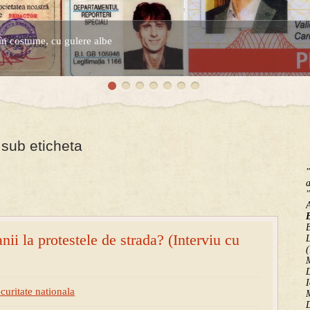
în costume, cu gulere albe
espre controversatele conturi secrete ale Securitatii.
 sub eticheta
"
a
"
B
ii la protestele de strada? (Interviu cu
(
M
D
I
curitate nationala
M
D