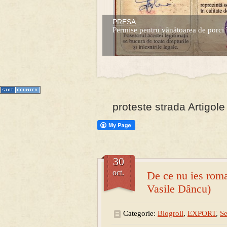
PRESA
Prima mea carte publicata (Nemira)
Permise pentru vânătoarea de porci 
Averea Presedintelui: prima lucrare d
1
2
3
4
5
6
7
proteste strada Artigole
30
oct.
De ce nu ies roman
Vasile Dâncu)
Categorie:
Blogroll
,
EXPORT
,
Se