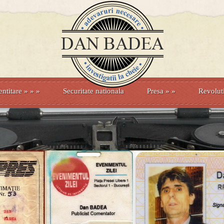
entitare
» »
»
Securitate nationala
Presa
»
»
Revolut