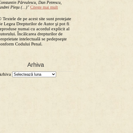
onstantin Pârvulescu, Dan Petrescu,
ndrei Pleşu (...)"
Citeşte mai mult
 Textele de pe acest site sunt protejate
de Legea Drepturilor de Autor şi pot fi
reproduse numai cu acordul explicit al
autorului. Încălcarea drepturilor de
proprietate intelectuală se pedepseşte
conform Codului Penal.
Arhiva
Arhiva