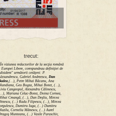
trecut:
În viziunea redactorilor de la secţia română
 Europei Libere, corespundeau definiţiei de
disident" următorii ce­tă­ţeni: P.
Alexandrescu, Gabriel Andreescu,
Dan
Badea
,(...), Petre Mihai Băcanu, Ana
landiana, Geo Bogza, Mihai Botez, (...),
Liviu Cangeopol, Alexandru Călinescu,
...), Mariana Celac-Botez, Doina Cornea,
ihai Creangă, (...), Dan Deşliu, Mircea
inescu, (...) Radu Filipescu, (...), Mircea
orgulescu, Dumitru Iuga, (...) Dumitru
azilu, Corneliu Mănescu, (...) Aurel
ragoş Munteanu, (...) Vasile Paraschiv,