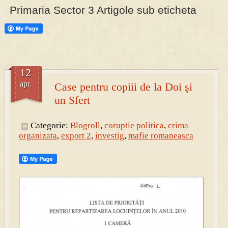
Primaria Sector 3 Artigole sub eticheta
PRESA
Permise pentru vânătoarea de porci în costume, cu gulere albe
12
apr.
Case pentru copiii de la Doi şi
un Sfert
Categorie:
Blogroll
,
coruptie politica
,
crima
organizata
,
export 2
,
investig
,
mafie romaneasca