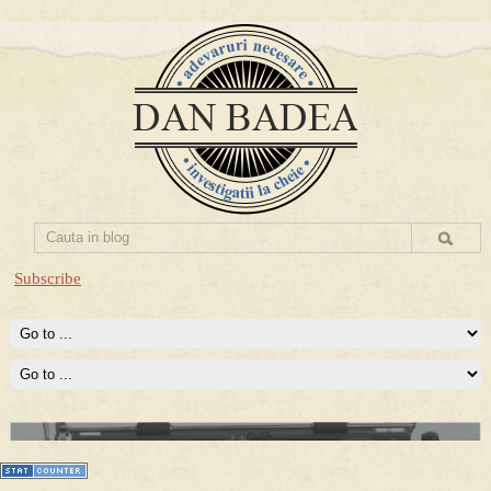
Subscribe
Prima mea carte publicata (Nemira)
Averea Presedintelui: prima lucrare despre controversatele
conturi secrete ale Securitatii.