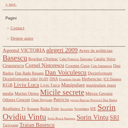
« nov.
Pagini
Contact
Despre autor
alegeri 2009
Agentul VICTORIA
Avere de politician
Basescu
Bogdan Chirieac
Catalin Voicu
Calin Popescu Tariceanu
Cornel Nistorescu
Ceausescu
Cozmin Gusa
Dan
Crin Antonescu
Dan Voiculescu
Badea
Dezinformare
Dan Radu Rusanu
Dezinformarea zilei
Hrebenciuc
DNA
DGIPI
ICE Dunarea
Evaziune fiscala
Liviu Luca
Manipulare
KGB
manipulare mass
Liviu Turcu
Micile secrete
media
Marius Oprea
Mircea Geoana
Patriciu
Odiseea Crescent
Omar Hayssam
proces Razvan Petrovici Dan Badea
Sorin
Realitatea Tv
Rudas Erno
SIE
Romania
Securitatea
Securitate
Ovidiu Vintu
Sorin Vintu
SRI
Sorin Rosca Stanescu
Traian Basescu
Tariceanu