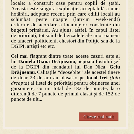
locale: a construit case pentru copiii de ştabi.
Aceasta este singura explicaţie acceptabilă a unei
hotărâri, adoptate recent, prin care edilii locali au
schimbat peste noapte (într-un week-end!)
criteriile de acordare a locuinţelor construite din
bugetul primăriei. Au ajuns, astfel, în capul listei
de priorităţi, tot soiul de beizadele ale unor oameni
de afaceri, politicieni, chestori din Poliţie sau de la
DGIPI, artişti etc etc.
Cel mai flagrant dintre toate aceste cazuri este al
lui
Daniela Diana Drăjneanu
, nepoata fostului şef
de la DGIPI din mandatul lui Dan Nica,
Gelu
Drăjneanu
. Calităţile “deosebite” ale acestei tinere
de doar 23 de ani au plasat-o
pe locul trei
(foto
dreapta
) al listei de priorităţi pentru obţinerea unei
garsoniere, cu un total de 182 de puncte, la o
diferenţă de 7 puncte de primul clasat şi de 152 de
puncte de ult...
Citeste mai mult