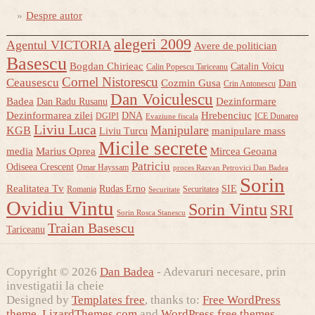
Despre autor
alegeri 2009
Agentul VICTORIA
Avere de politician
Basescu
Bogdan Chirieac
Catalin Voicu
Calin Popescu Tariceanu
Cornel Nistorescu
Ceausescu
Cozmin Gusa
Dan
Crin Antonescu
Dan Voiculescu
Badea
Dezinformare
Dan Radu Rusanu
Dezinformarea zilei
Hrebenciuc
DNA
DGIPI
ICE Dunarea
Evaziune fiscala
Liviu Luca
Manipulare
KGB
manipulare mass
Liviu Turcu
Micile secrete
media
Marius Oprea
Mircea Geoana
Patriciu
Odiseea Crescent
Omar Hayssam
proces Razvan Petrovici Dan Badea
Sorin
Realitatea Tv
Rudas Erno
SIE
Romania
Securitatea
Securitate
Ovidiu Vintu
Sorin Vintu
SRI
Sorin Rosca Stanescu
Traian Basescu
Tariceanu
Copyright © 2026
Dan Badea
- Adevaruri necesare, prin
investigatii la cheie
Designed by
Templates free
, thanks to:
Free WordPress
theme
,
LizardThemes.com
and
WordPress free themes