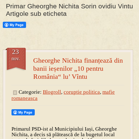
Primar Gheorghe Nichita Sorin ovidiu Vintu
Artigole sub eticheta
PRESA
Permise pentru vânătoarea de porci în costume, cu gulere albe
23
nov.
Gheorghe Nichita finanțează din
banii ieșenilor „10 pentru
România“ lu’ Vîntu
Categorie:
Blogroll
,
coruptie politica
,
mafie
romaneasca
Primarul PSD-ist al Municipiului Iași, Gheorghe
Nichita, a decis să plătească de la bugetul local