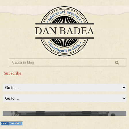
Subscribe
Prima mea carte publicata (Nemira)
Averea Presedintelui: prima lucrare despre controversatele
conturi secrete ale Securitatii.