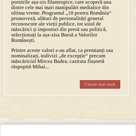
pornirile așa-zis filantropice, care acoperă una
dintre cele mai mari manipulări mediatice din
ultima vreme. Programul „10 pentru România“
promoveză, alături de personalități general
recunoscute ale vieții publice, tot soiul de
măscărici și impostori din presă sau politică,
selecționați la așa-zisa Bursă a Valorilor
Românești.
Printre aceste valori s-au aflat, ca premianți sau
nominalizați, indivizi „de excepție“ precum
măscăriciul Mircea Badea, castrata flașnetă
răspopită Mihai...
Citeste mai mult