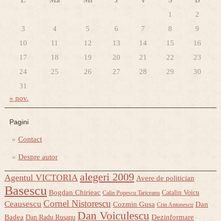
L
Ma
Mi
J
V
S
D
1
2
3
4
5
6
7
8
9
10
11
12
13
14
15
16
17
18
19
20
21
22
23
24
25
26
27
28
29
30
31
« nov.
Pagini
Contact
Despre autor
alegeri 2009
Agentul VICTORIA
Avere de politician
Basescu
Bogdan Chirieac
Catalin Voicu
Calin Popescu Tariceanu
Cornel Nistorescu
Ceausescu
Cozmin Gusa
Dan
Crin Antonescu
Dan Voiculescu
Badea
Dezinformare
Dan Radu Rusanu