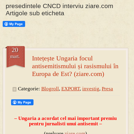
presedintele CNCD interviu ziare.com
Artigole sub eticheta
PRESA
Permise pentru vânătoarea de porci în costume, cu gulere albe
20
mart.
Intețește Ungaria focul
antisemitismului și rasismului în
Europa de Est? (ziare.com)
Categorie:
Blogroll
,
EXPORT
,
investig
,
Presa
– Ungaria a acordat cel mai important
premiu
pentru jurnalisti unui a
ntisemit –
(preluare
ziare.com
)