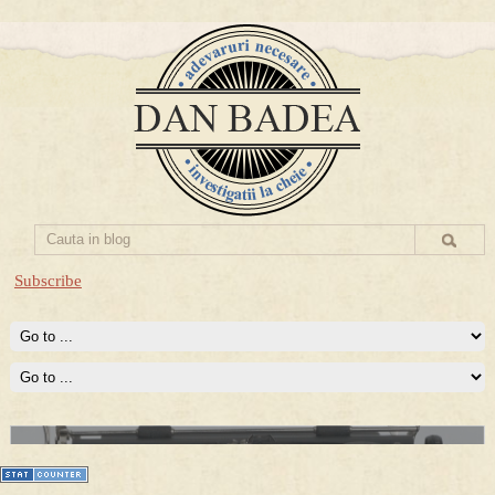
Subscribe
Prima mea carte publicata (Nemira)
Averea Presedintelui: prima lucrare despre controversatele
conturi secrete ale Securitatii.