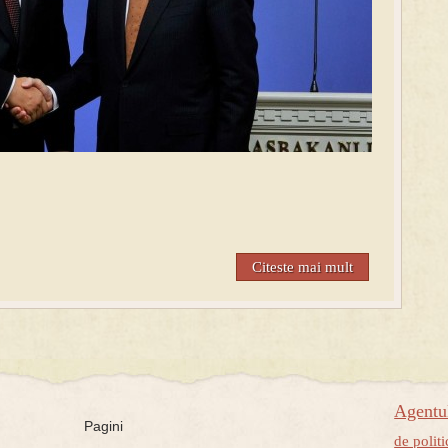
Citeste mai mult
Agent
Pagini
de politi