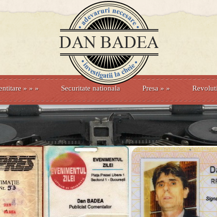
entitare
» »
»
Securitate nationala
Presa
»
»
Revolut