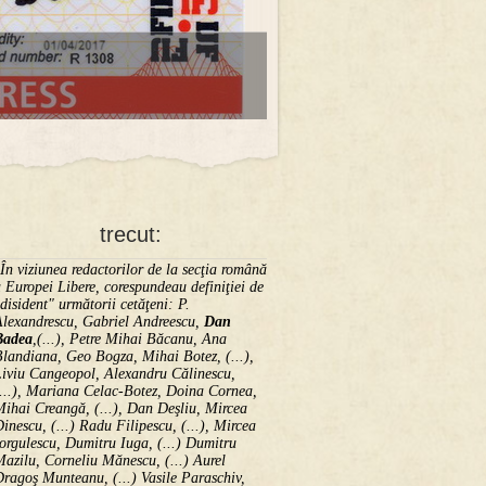
trecut:
În viziunea redactorilor de la secţia română
 Europei Libere, corespundeau definiţiei de
disident" următorii ce­tă­ţeni: P.
Alexandrescu, Gabriel Andreescu,
Dan
Badea
,(...), Petre Mihai Băcanu, Ana
landiana, Geo Bogza, Mihai Botez, (...),
Liviu Cangeopol, Alexandru Călinescu,
...), Mariana Celac-Botez, Doina Cornea,
ihai Creangă, (...), Dan Deşliu, Mircea
inescu, (...) Radu Filipescu, (...), Mircea
orgulescu, Dumitru Iuga, (...) Dumitru
azilu, Corneliu Mănescu, (...) Aurel
ragoş Munteanu, (...) Vasile Paraschiv,