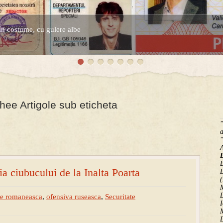
în costume, cu gulere albe
espre controversatele conturi secrete ale Securitatii.
e Artigole sub eticheta
"
a
"
B
ia ciubucului de la Inalta Poarta
(
M
D
ie romaneasca
,
ofensiva ruseasca
,
Securitate
I
M
D