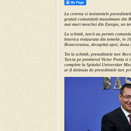
La cererea si insistentele presedinte
gratuit comunitatii musulmane din R
mai mari moschei din Europa, un ter
La schimb, turcii au permis comunit
biserica restaurata din temelie, in 
Brancoveanu, decapitat apoi, doua d
Tot la schimb, presedintele turc Rec
Turcia pe premierul Victor Ponta si i
complete la Spitalul Universitar Med
ar fi detinuta de presedintele turc pr