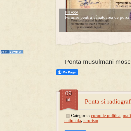
PRESA
Prima mea carte publicata (Nemira)
Permise pentru vânătoarea de porci 
Averea Presedintelui: prima lucrare d
1
2
3
4
5
6
7
Ponta musulmani mosche
09
iul.
Ponta si radiograf
Categorie:
coruptie politica
,
maf
nationala
,
terorism