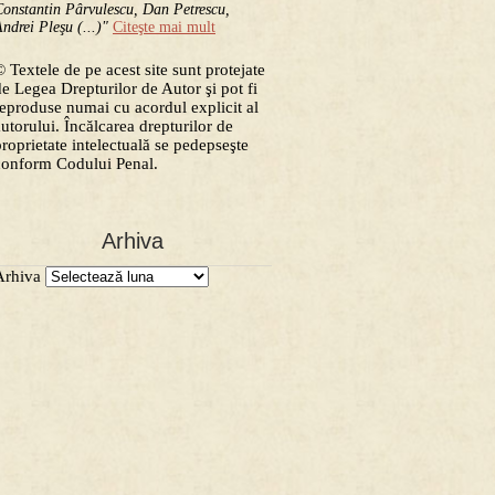
onstantin Pârvulescu, Dan Petrescu,
ndrei Pleşu (...)"
Citeşte mai mult
 Textele de pe acest site sunt protejate
de Legea Drepturilor de Autor şi pot fi
reproduse numai cu acordul explicit al
autorului. Încălcarea drepturilor de
proprietate intelectuală se pedepseşte
conform Codului Penal.
Arhiva
Arhiva