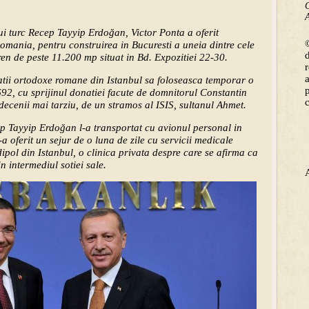
C
A
lui turc Recep Tayyip Erdoğan, Victor Ponta a oferit
©
omania, pentru construirea in Bucuresti a uneia dintre cele
en de peste 11.200 mp situat in Bd. Expozitiei 22-30.
atii ortodoxe romane din Istanbul sa foloseasca temporar o
1692, cu sprijinul donatiei facute de domnitorul Constantin
ecenii mai tarziu, de un stramos al ISIS, sultanul Ahmet.
ep Tayyip Erdoğan l-a transportat cu avionul personal in
-a oferit un sejur de o luna de zile cu servicii medicale
ipol din Istanbul, o clinica privata despre care se afirma ca
in intermediul sotiei sale.