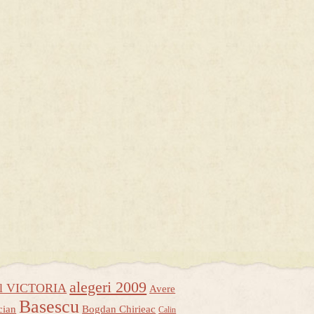
alegeri 2009
ul VICTORIA
Avere
Basescu
cian
Bogdan Chirieac
Calin