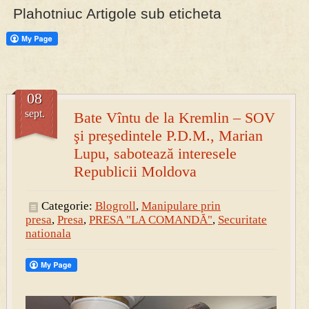
Plahotniuc Artigole sub eticheta
PRESA
Permise pentru vânătoarea de porci în costume, cu gulere albe
08
sept.
Bate Vîntu de la Kremlin – SOV
şi preşedintele P.D.M., Marian
Lupu, sabotează interesele
Republicii Moldova
Categorie:
Blogroll
,
Manipulare prin
presa
,
Presa
,
PRESA "LA COMANDĂ"
,
Securitate
nationala