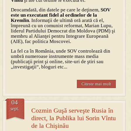
Vîntu
şi ale cui ordine le execută el.
Deocamdată, din datele pe care le deţinem,
SOV
este un executant fidel al ordinelor de la
Kremlin
. Informaţii de ultimă oră arată că el,
împreună cu un comunist reformat, Marian Lupu,
liderul Partidului Democrat din Moldova (PDM) şi
membru al Alianţei pentru Integrare Europeană
(AIE), fac politica Moscovei.
La fel ca în România, unde SOV controlează din
umbră numeroase instrumente mass media
(publicaţii print şi online, site-uri de ştiri sau
„investigaţii“, bloguri etc...
Citeste mai mult
04
sept.
Cozmin Guşă serveşte Rusia în
direct, la Publika lui Sorin Vîntu
de la Chişinău