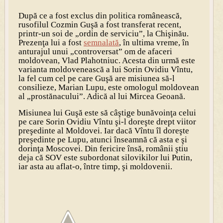
După ce a fost exclus din politica românească,
rusofilul Cozmin Guşă a fost transferat recent,
printr-un soi de „ordin de serviciu”, la Chişinău.
Prezenţa lui a fost
semnalată
, în ultima vreme, în
anturajul unui „controversat” om de afaceri
moldovean, Vlad Plahotniuc. Acesta din urmă este
varianta moldovenească a lui Sorin Ovidiu Vîntu,
la fel cum cel pe care Guşă are misiunea să-l
consilieze, Marian Lupu, este omologul moldovean
al „prostănacului”. Adică al lui Mircea Geoană.
Misiunea lui Guşă este să câştige bunăvoinţa celui
pe care Sorin Ovidiu Vîntu şi-l doreşte drept viitor
preşedinte al Moldovei. Iar dacă Vîntu îl doreşte
preşedinte pe Lupu, atunci înseamnă că asta e şi
dorinţa Moscovei. Din fericire însă, românii ştiu
deja că SOV este subordonat silovikilor lui Putin,
iar asta au aflat-o, între timp, şi moldovenii.