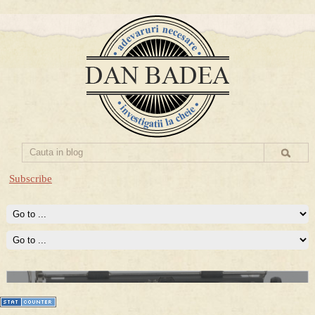
Subscribe
Prima mea carte publicata (Nemira)
Averea Presedintelui: prima lucrare despre controversatele
conturi secrete ale Securitatii.