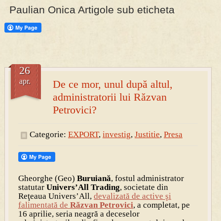
Paulian Onica Artigole sub eticheta
PRESA
Permise pentru vânătoarea de porci în costume, cu gulere albe
26
apr.
De ce mor, unul după altul,
administratorii lui Răzvan
Petrovici?
Categorie:
EXPORT
,
investig
,
Justitie
,
Presa
Gheorghe (Geo)
Buruiană
, fostul administrator
statutar
Univers’All Trading
, societate din
Reţeaua Univers’All,
devalizată de active şi
falimentată de
Răzvan Petrovici
, a completat, pe
16 aprilie, seria neagră a deceselor