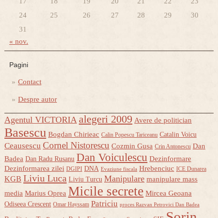
17
18
19
20
21
22
23
24
25
26
27
28
29
30
31
« nov.
Pagini
Contact
Despre autor
alegeri 2009
Agentul VICTORIA
Avere de politician
Basescu
Bogdan Chirieac
Catalin Voicu
Calin Popescu Tariceanu
Cornel Nistorescu
Ceausescu
Cozmin Gusa
Dan
Crin Antonescu
Dan Voiculescu
Badea
Dezinformare
Dan Radu Rusanu
Dezinformarea zilei
Hrebenciuc
DNA
DGIPI
ICE Dunarea
Evaziune fiscala
Liviu Luca
Manipulare
KGB
manipulare mass
Liviu Turcu
Micile secrete
media
Marius Oprea
Mircea Geoana
Patriciu
Odiseea Crescent
Omar Hayssam
proces Razvan Petrovici Dan Badea
Sorin