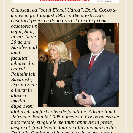
Cunoscut ca “sotul Elenei Udrea”, Dorin Cocos s-
a nascut pe 1 august 1961 in Bucuresti. Este
casatorit pentru a doua oara si are
din prima
casatorie un
copil, Alin,
in varsta de
20 de ani.
Absolvent al
unei
facultati
tehnice din
cadrul
Politehnicii
Bucuresti,
Dorin Cocos
a intrat in
afaceri
imediat
dupa 1990,
alaturi de un fost coleg de facultate, Adrian Ionel
Petrache. Pana in 2005 numele lui Cocos nu era de
notorietate, singurele mentiuni aparute in presa,
despre el, fiind legate doar de afacerea parcarilor
Dalli din Capitala. {i in acel caz, insa, era vorba