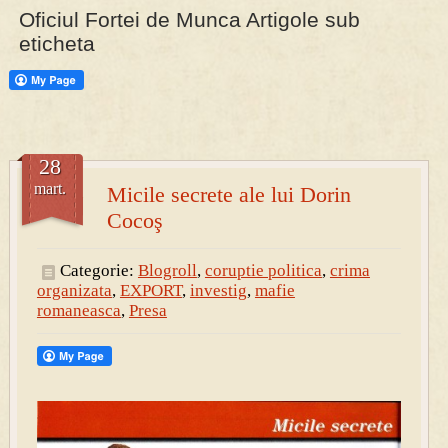
Oficiul Fortei de Munca Artigole sub
eticheta
PRESA
Permise pentru vânătoarea de porci în costume, cu gulere albe
28
mart.
Micile secrete ale lui Dorin
Cocoş
Categorie:
Blogroll
,
coruptie politica
,
crima
organizata
,
EXPORT
,
investig
,
mafie
romaneasca
,
Presa