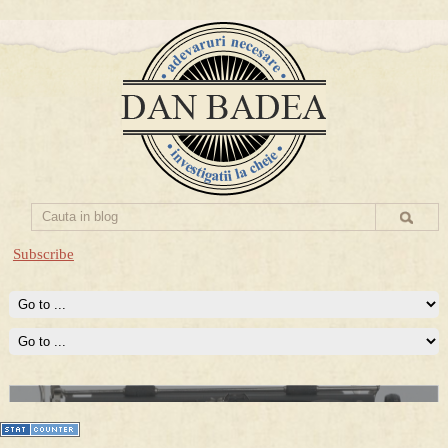
Subscribe
Prima mea carte publicata (Nemira)
Averea Presedintelui: prima lucrare despre controversatele
conturi secrete ale Securitatii.