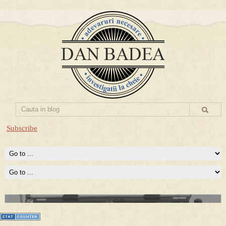
Subscribe
Prima mea carte publicata (Nemira)
Averea Presedintelui: prima lucrare despre controversatele
conturi secrete ale Securitatii.