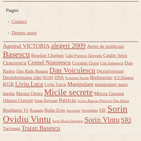
Pagini
Contact
Despre autor
alegeri 2009
Agentul VICTORIA
Avere de politician
Basescu
Bogdan Chirieac
Catalin Voicu
Calin Popescu Tariceanu
Cornel Nistorescu
Ceausescu
Cozmin Gusa
Dan
Crin Antonescu
Dan Voiculescu
Badea
Dezinformare
Dan Radu Rusanu
Dezinformarea zilei
Hrebenciuc
DNA
DGIPI
ICE Dunarea
Evaziune fiscala
Liviu Luca
Manipulare
KGB
manipulare mass
Liviu Turcu
Micile secrete
media
Marius Oprea
Mircea Geoana
Patriciu
Odiseea Crescent
Omar Hayssam
proces Razvan Petrovici Dan Badea
Sorin
Realitatea Tv
Rudas Erno
SIE
Romania
Securitatea
Securitate
Ovidiu Vintu
Sorin Vintu
SRI
Sorin Rosca Stanescu
Traian Basescu
Tariceanu