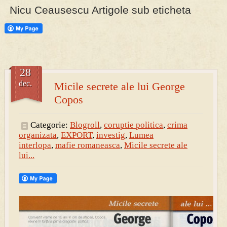
Nicu Ceausescu Artigole sub eticheta
PRESA
Permise pentru vânătoarea de porci în costume, cu gulere albe
28
dec.
Micile secrete ale lui George
Copos
Categorie:
Blogroll
,
coruptie politica
,
crima
organizata
,
EXPORT
,
investig
,
Lumea
interlopa
,
mafie romaneasca
,
Micile secrete ale
lui...